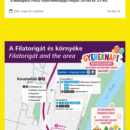
a Budapest Feszt Gyermeknapja május 30-án és 31-én.
2026. május 28. csütörtök
Tovább ≫