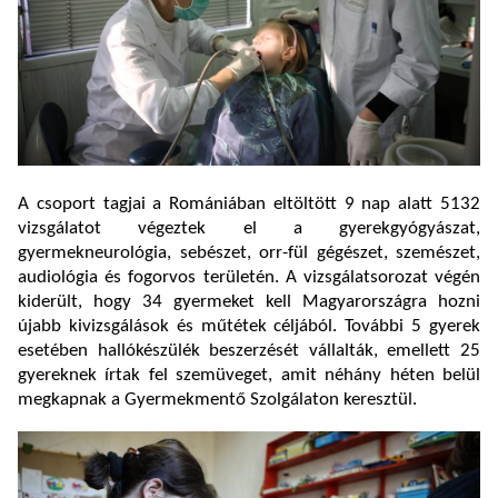
A csoport tagjai a Romániában eltöltött 9 nap alatt 5132
vizsgálatot végeztek el a gyerekgyógyászat,
gyermekneurológia, sebészet, orr-fül gégészet, szemészet,
audiológia és fogorvos területén. A vizsgálatsorozat végén
kiderült, hogy 34 gyermeket kell Magyarországra hozni
újabb kivizsgálások és műtétek céljából. További 5 gyerek
esetében hallókészülék beszerzését vállalták, emellett 25
gyereknek írtak fel szemüveget, amit néhány héten belül
megkapnak a Gyermekmentő Szolgálaton keresztül.