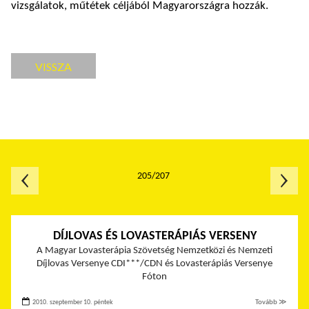
vizsgálatok, műtétek céljából Magyarországra hozzák.
VISSZA
205/207
DÍJLOVAS ÉS LOVASTERÁPIÁS VERSENY
A Magyar Lovasterápia Szövetség Nemzetközi és Nemzeti
Díjlovas Versenye CDI***/CDN és Lovasterápiás Versenye
Fóton
2010. szeptember 10. péntek
Tovább ≫