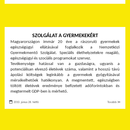
SZOLGÁLAT A GYERMEKEKÉRT
Magyarországon immár 20 éve a rászoruló gyermekek
egészségügyi ellátásával foglalkozik a Nemzetközi
Gyermekmentő Szolgálat. Speciális élethelyzetekre reagáló,
egészségügyi és szociális programokat szervez.
Tevékenysége hatással van a gazdaságra, ugyanis a
potenciálisan elvesző életévek száma, valamint a hosszú távú
ápolási költségek leginkább a gyermekek gyógyításával
mérsékelhetőek hatékonyan. A megmentett, egészségben
töltött életévek eredménye befizetett adóforintokban és
megtermelt GDP-ben is mérhető.
2010. június 28. hétfő
Tovább ≫