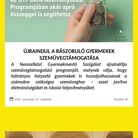
ÚJRAINDUL A RÁSZORULÓ GYERMEKEK
SZEMÜVEGTÁMOGATÁSA
A Nemzetközi Gyermekmentő Szolgálat újraindítja
szemüvegtámogatási programját, melynek célja, hogy
hátrányos helyzetű gyermekek is hozzájuthassanak a
számukra szükséges szemüveghez – ezzel javítva
életminőségüket és iskolai teljesítményüket.
2025. november 13. csütörtök
Tovább ≫