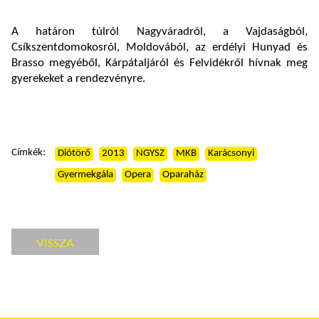
A határon túlról Nagyváradról, a Vajdaságból,
Csíkszentdomokosról, Moldovából, az erdélyi Hunyad és
Brasso megyéből, Kárpátaljáról és Felvidékről hívnak meg
gyerekeket a rendezvényre.
Címkék:
Diótörő
2013
NGYSZ
MKB
Karácsonyi
Gyermekgála
Opera
Oparaház
VISSZA