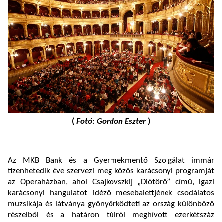
(
Fotó: Gordon Eszter
)
Az MKB Bank és a Gyermekmentő Szolgálat immár
tizenhetedik éve szervezi meg közös karácsonyi programját
az Operaházban, ahol Csajkovszkij „Diótörő” című, igazi
karácsonyi hangulatot idéző mesebalettjének csodálatos
muzsikája és látványa gyönyörködteti az ország különböző
részeiből és a határon túlról meghívott ezerkétszáz