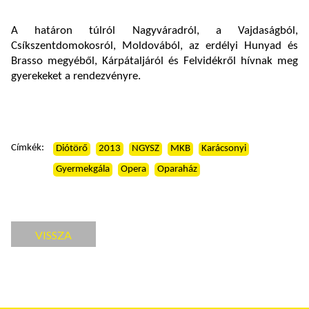
A határon túlról Nagyváradról, a Vajdaságból,
Csíkszentdomokosról, Moldovából, az erdélyi Hunyad és
Brasso megyéből, Kárpátaljáról és Felvidékről hívnak meg
gyerekeket a rendezvényre.
Címkék:
Diótörő
2013
NGYSZ
MKB
Karácsonyi
Gyermekgála
Opera
Oparaház
VISSZA