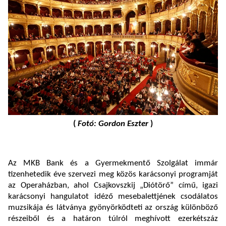
(
Fotó: Gordon Eszter
)
Az MKB Bank és a Gyermekmentő Szolgálat immár
tizenhetedik éve szervezi meg közös karácsonyi programját
az Operaházban, ahol Csajkovszkij „Diótörő” című, igazi
karácsonyi hangulatot idéző mesebalettjének csodálatos
muzsikája és látványa gyönyörködteti az ország különböző
részeiből és a határon túlról meghívott ezerkétszáz