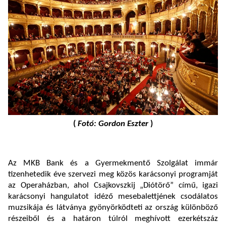
(
Fotó: Gordon Eszter
)
Az MKB Bank és a Gyermekmentő Szolgálat immár
tizenhetedik éve szervezi meg közös karácsonyi programját
az Operaházban, ahol Csajkovszkij „Diótörő” című, igazi
karácsonyi hangulatot idéző mesebalettjének csodálatos
muzsikája és látványa gyönyörködteti az ország különböző
részeiből és a határon túlról meghívott ezerkétszáz