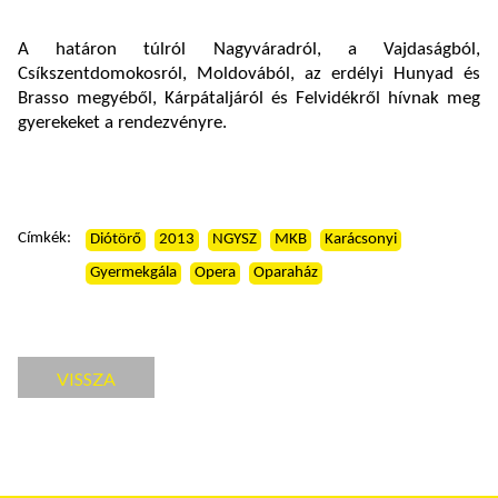
A határon túlról Nagyváradról, a Vajdaságból,
Csíkszentdomokosról, Moldovából, az erdélyi Hunyad és
Brasso megyéből, Kárpátaljáról és Felvidékről hívnak meg
gyerekeket a rendezvényre.
Címkék:
Diótörő
2013
NGYSZ
MKB
Karácsonyi
Gyermekgála
Opera
Oparaház
VISSZA