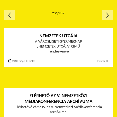
206/207
NEMZETEK UTCÁJA
A VÁROSLIGETI GYERMEKNAP
„NEMZETEK UTCÁJA” CÍMŰ
rendezvénye
2010. május 10. hétfő
Tovább ≫
ELÉRHETŐ AZ V. NEMZETKÖZI
MÉDIAKONFERENCIA ARCHÍVUMA
Elérhetővé vált a IV. és V. Nemzetközi Médiakonferencia
archívuma.