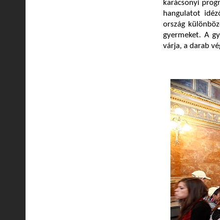
karácsonyi progr
hangulatot idéz
ország különböző
gyermeket. A gy
várja, a darab v