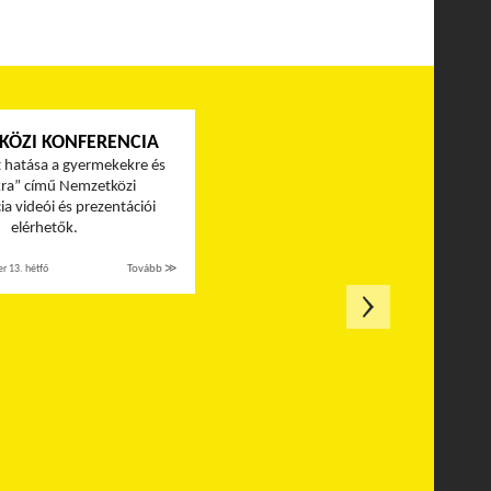
KÖZI KONFERENCIA
t hatása a gyermekekre és
kra” című Nemzetközi
a videói és prezentációi
elérhetők.
r 13. hétfő
Tovább ≫