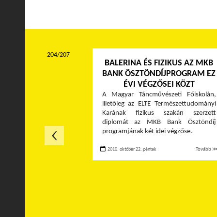
204/207
BALERINA ÉS FIZIKUS AZ MKB
BANK ÖSZTÖNDÍJPROGRAM EZ
ÉVI VÉGZŐSEI KÖZT
A Magyar Táncművészeti Főiskolán,
illetőleg az ELTE Természettudományi
Karának fizikus szakán szerzett
diplomát az MKB Bank Ösztöndíj
programjának két idei végzőse.
2010. október 22. péntek
Tovább 