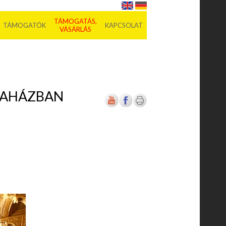
TÁMOGATÁS,
TÁMOGATÓK
KAPCSOLAT
VÁSÁRLÁS
ERAHÁZBAN