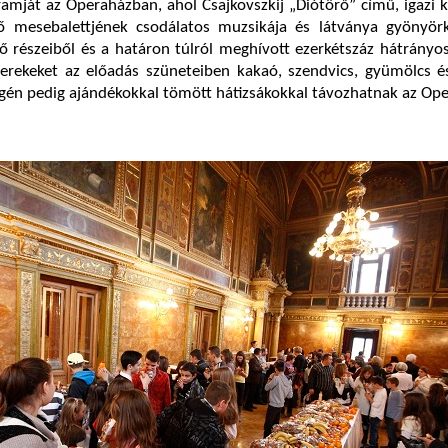
amját az Operaházban, ahol Csajkovszkij „Diótörő” című, igazi 
ő mesebalettjének csodálatos muzsikája és látványa gyönyörk
 részeiből és a határon túlról meghívott ezerkétszáz hátrányo
erekeket az előadás szüneteiben kakaó, szendvics, gyümölcs é
égén pedig ajándékokkal tömött hátizsákokkal távozhatnak az Op