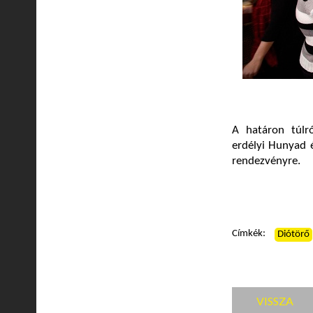
A határon túlr
erdélyi Hunyad é
rendezvényre.
Címkék:
Diótörő
VISSZA