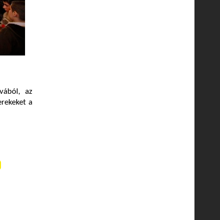
vából, az
erekeket a