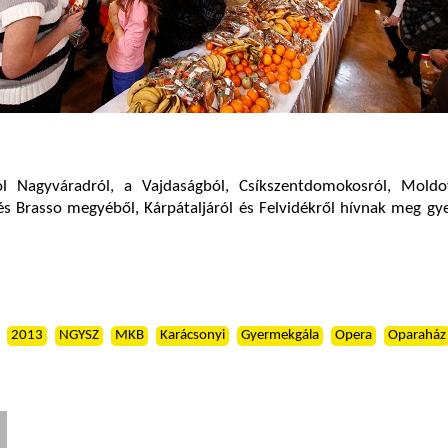
ól Nagyváradról, a Vajdaságból, Csíkszentdomokosról, Moldo
s Brasso megyéből, Kárpátaljáról és Felvidékről hívnak meg gy
2013
NGYSZ
MKB
Karácsonyi
Gyermekgála
Opera
Oparaház