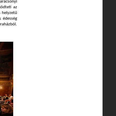
karácsonyi
ödteti az
s helyzetű
s édesség
eraházból.