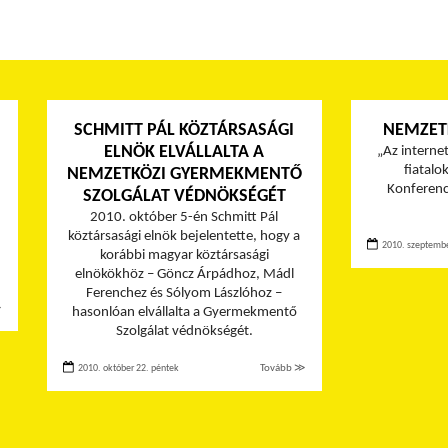
SCHMITT PÁL KÖZTÁRSASÁGI
NEMZET
ELNÖK ELVÁLLALTA A
„Az interne
fiatalo
NEMZETKÖZI GYERMEKMENTŐ
Konferenci
SZOLGÁLAT VÉDNÖKSÉGÉT
2010. október 5-én Schmitt Pál
köztársasági elnök bejelentette, hogy a
2010. szeptembe
korábbi magyar köztársasági
elnökökhöz – Göncz Árpádhoz, Mádl
Ferenchez és Sólyom Lászlóhoz –
≫
hasonlóan elvállalta a Gyermekmentő
Szolgálat védnökségét.
2010. október 22. péntek
Tovább ≫