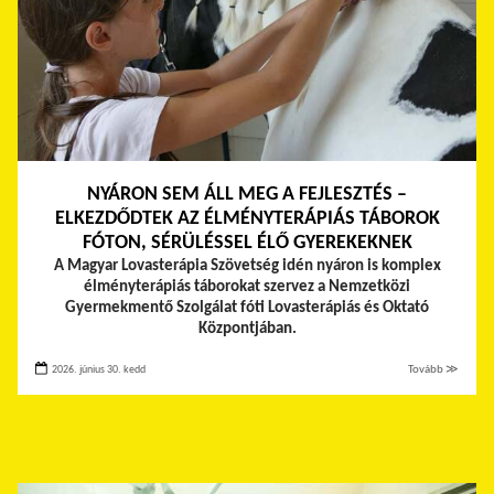
NYÁRON SEM ÁLL MEG A FEJLESZTÉS –
ELKEZDŐDTEK AZ ÉLMÉNYTERÁPIÁS TÁBOROK
FÓTON, SÉRÜLÉSSEL ÉLŐ GYEREKEKNEK
A Magyar Lovasterápia Szövetség idén nyáron is komplex
élményterápiás táborokat szervez a Nemzetközi
Gyermekmentő Szolgálat fóti Lovasterápiás és Oktató
Központjában.
2026. június 30. kedd
Tovább ≫