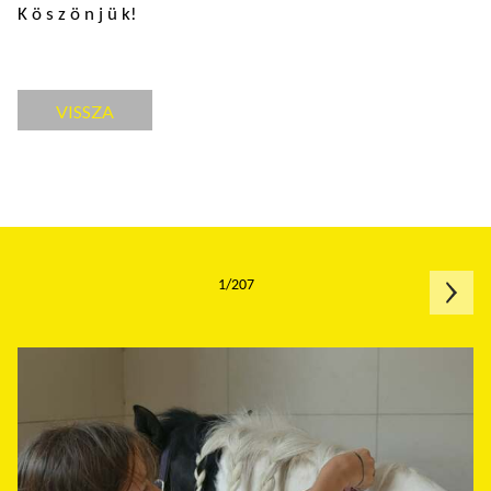
K ö s z ö n j ü k!
VISSZA
1/207