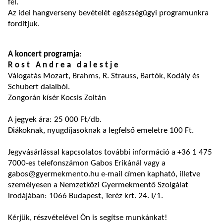
fel.
Az idei hangverseny bevételét egészségügyi programunkra
fordítjuk.
A koncert programja
:
R o s t A n d r e a d a l e s t j e
Válogatás Mozart, Brahms, R. Strauss, Bartók, Kodály és
Schubert dalaiból.
Zongorán kísér Kocsis Zoltán
A jegyek ára: 25 000 Ft/db.
Diákoknak, nyugdíjasoknak a legfelső emeletre 100 Ft.
Jegyvásárlással kapcsolatos további információ a +36 1 475
7000-es telefonszámon Gabos Erikánál vagy a
gabos@gyermekmento.hu e-mail címen kapható, illetve
személyesen a Nemzetközi Gyermekmentő Szolgálat
irodájában: 1066 Budapest, Teréz krt. 24. I/1.
Kérjük, részvételével Ön is segítse munkánkat!