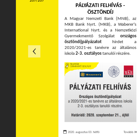
207/207
PÁLYÁZATI FELHÍVÁS -
ÖSZTÖNDÍJ
A Magyar Nemzeti Bank (MNB), az
MKB Bank Nyrt. (MKB), a Waberer's
International Nyrt. és a Nemzetközi
Gyermekmentő Szolgálat
országos
ösztöndíjpályázatot
hirdet a
2020/2021-es tanévre az általános
iskola
2-3. osztályos
tanulói részére.
2020. augusztus 03. hétfő
Tovább 