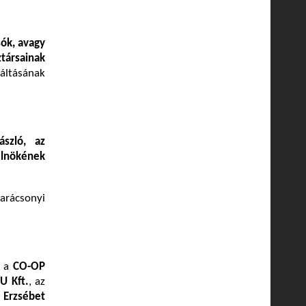
ók, avagy
ársainak
áltásának
szló, az
elnökének
karácsonyi
, a
CO-OP
 Kft.
, az
z
Erzsébet