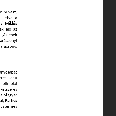
k bűvész,
illetve a
yi Miklós
tak elő az
, „Az ének
karácsonyi
arácsony,
ranycsapat
eres kenu
, olimpiai
kétszeres
, a Magyar
al,
Partics
züstérmes