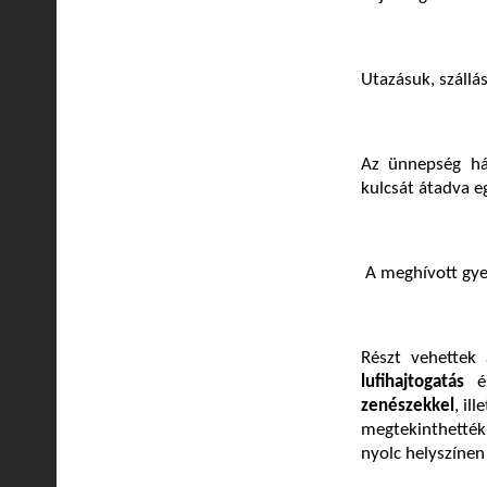
Utazásuk, szállás
Az ünnepség há
kulcsát átadva 
A meghívott gy
Részt vehettek
lufihajtogatás
é
zenészekkel
, il
megtekinthették
nyolc helyszínen 