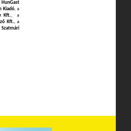
a
HunGast
h Kiadó
, a
 Kft.
, a
ző Kft.
, a
a
Szatmári