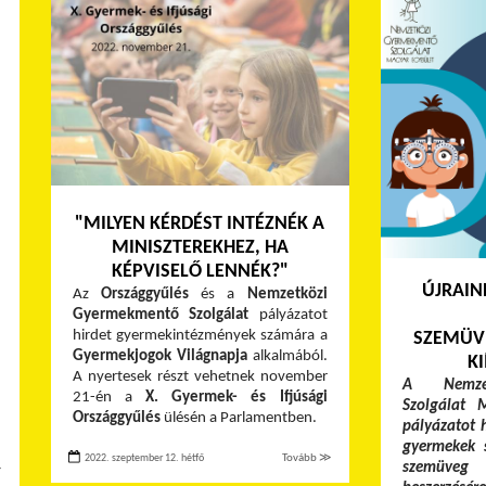
"MILYEN KÉRDÉST INTÉZNÉK A
MINISZTEREKHEZ, HA
KÉPVISELŐ LENNÉK?"
ÚJRAIN
Az
Országgyűlés
és a
Nemzetközi
Gyermekmentő Szolgálat
pályázatot
hirdet gyermekintézmények számára a
SZEMÜV
Gyermekjogok Világnapja
alkalmából.
KI
A nyertesek részt vehetnek november
A Nemzet
21-én a
X. Gyermek- és Ifjúsági
Szolgálat 
Országgyűlés
ülésén a Parlamentben.
pályázatot 
gyermekek s
2022. szeptember 12. hétfő
Tovább ≫
szemüveg
≫