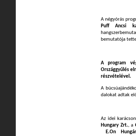
A négyórás pro
Puff Ancsi ka
hangszerbemuta
bemutatója tett
A program vég
Országgyűlés el
részvételével.
A búcsúajándékok
dalokat adtak el
Az idei karácso
Hungary Zrt.
, a
E.On Hungári