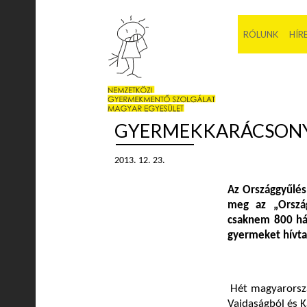
RÓLUNK
HÍR
GYERMEKKARÁCSONY
2013. 12. 23.
Az
Országgyűlés
meg az
„Orszá
csaknem 800 hát
gyermeket hívta
Hét magyarország
Vajdaságból és K