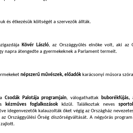
uk és étkezésük költségét a szervezők állták.
zigazdája
Kövér László
, az Országgyűlés elnöke volt, aki az 
egy napra átengedte a gyermekeknek a Parlament termeit.
ermekeket
népszerű művészek, előadók
karácsonyi műsora szóra
 a
Csodák Palotája programjain
, válogathattak
buborékfújás, 
s
kézműves foglalkozások
közül. Találkoztak neves
sporto
letve idegenvezetők kalauzolták őket végig az Országház nevezete
 az Országgyűlési Őrség díszőrségváltását. A négyórás program
zajlott.