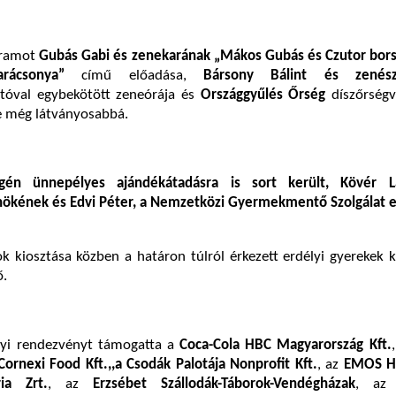
gramot
Gubás Gabi és zenekarának „Mákos Gubás és Czutor bors
rácsonya”
című előadása,
Bársony Bálint és zenészt
tóval egybekötött zeneórája és
Országgyűlés Őrség
díszőrségv
e még látványosabbá.
én ünnepélyes ajándékátadásra is sort került, Kövér Lá
nökének és Edvi Péter, a Nemzetközi Gyermekmentő Szolgálat 
 kiosztása közben a határon túlról érkezett erdélyi gyerekek 
ő.
nyi rendezvényt támogatta a
Coca-Cola HBC Magyarország Kft.
Cornexi Food Kft.,,a Csodák Palotája Nonprofit Kft.
, az
EMOS HU
a Zrt.
, az
Erzsébet Szállodák-Táborok-Vendégházak
, a