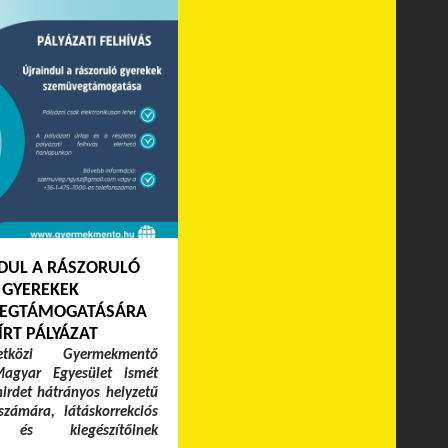
DUL A RÁSZORULÓ
GYEREKEK
EGTÁMOGATÁSÁRA
ÍRT PÁLYÁZAT
közi Gyermekmentő
Magyar Egyesület ismét
hirdet hátrányos helyzetű
zámára, látáskorrekciós
 és kiegészítőinek