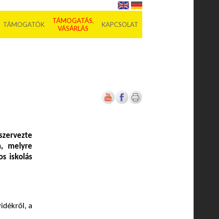
TÁMOGATÁS,
TÁMOGATÓK
KAPCSOLAT
VÁSÁRLÁS
szervezte
, melyre
s iskolás
idékről, a