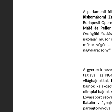
A parlamenti fő
Kiskomáromi Z
Budapesti Opere
Máté és Peller
Ördögölő Józsiás
iskolája” műsor 
műsor végén a f
nagykarácsony” 
A gyerekek neves
tagjával, az NG
világbajnokkal,
bajnok kajakozó
olimpiai bajnok 
Lovassport szöv
Katalin
világbaj
párbajtőrvívóval