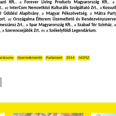
azó Kft.
, a
Forever Living Products Magyarország Kft.
, 
t.
, az
InterCom Nemzetközi Kulturális Szolgáltató Zrt.
, a
Kossut
 Üdülési Alapítvány
, a
Magyar Pékszövetség
, a
Mátra Party
ort
, az
Országalma Étterem Üzemeltető és Rendezvényszerve
neszánsz Zrt.
, a
Spar Magyarország Kft.
, a
Szabad Tér Színház
, 
, a
Szerencsejáték Zrt.
és a
Székelyföldi Legendárium
.
arácsony
Gyermekmentö
Parlament
2014
NGYSZ