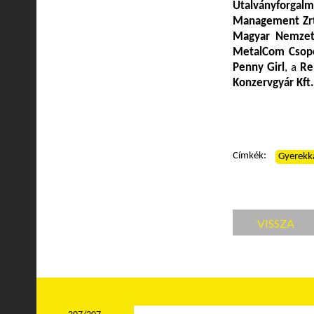
Utalványforgalm
Management Zr
Magyar Nemzeti
MetalCom Csop
Penny Girl
, a
Re
Konzervgyár Kft.
Címkék:
Gyerekk
VISSZA