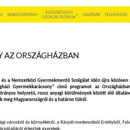
EGÉSZSÉGÜGYI
EK
RENDEZVÉNYEK
GALÉRIÁK
FELHÍVÁSOK
SZOLGÁLTATÁSOK
 AZ ORSZÁGHÁZBAN
és a
Nemzetközi Gyermekmentő Szolgálat
idén újra közösen 
gházi Gyermekkarácsony”
című programot az Országházban
rányos helyzetű, rossz anyagi körülmények között élő általáno
k meg Magyarországról és a határon túlról.
i városból és környékéről, a Kárpát-medencéből Erdélyből, Felv
árpátaljáról érkeztek gyerekek.