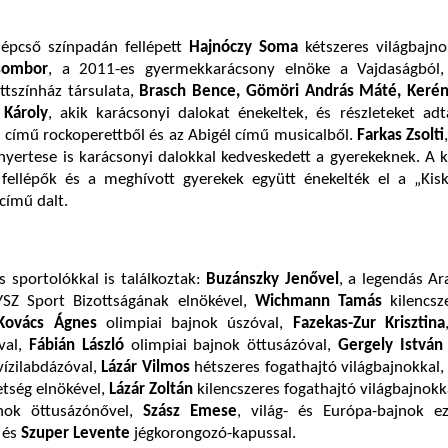
lépcső színpadán fellépett
Hajnóczy Soma
kétszeres világbajno
sombor
, a 2011-es gyermekkarácsony elnöke a Vajdaságból, 
ttszínház társulata,
Brasch Bence, Gömöri András Máté, Kerén
 Károly
, akik karácsonyi dalokat énekeltek, és részleteket ad
 című rockoperettből és az Abigél című musicalből.
Farkas Zsolti
nyertese is karácsonyi dalokkal kedveskedett a gyerekeknek. A 
ellépők és a meghívott gyerekek együtt énekelték el a „Kisk
című dalt.
 sportolókkal is találkoztak:
Buzánszky Jenővel
, a legendás A
YSZ Sport Bizottságának elnökével,
Wichmann Tamás
kilencsz
Kovács Ágnes
olimpiai bajnok úszóval,
Fazekas-Zur Krisztina
val,
Fábián László
olimpiai bajnok öttusázóval,
Gergely István
vízilabdázóval,
Lázár Vilmos
hétszeres fogathajtó világbajnokkal
etség elnökével,
Lázár Zoltán
kilencszeres fogathajtó világbajnokk
nok öttusázónővel,
Szász Emese
, világ- és Európa-bajnok e
 és
Szuper Levente
jégkorongozó-kapussal.