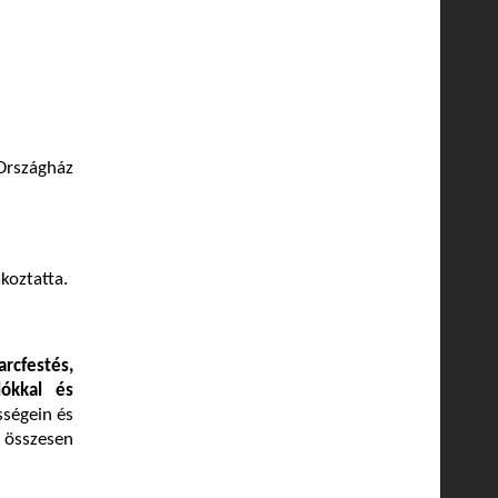
Országház
koztatta.
arcfestés,
lókkal és
sségein és
 összesen