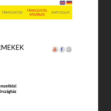
TÁMOGATÁS,
TÁMOGATÓK
KAPCSOLAT
VÁSÁRLÁS
ERMEKEK
mzetközi
Országház