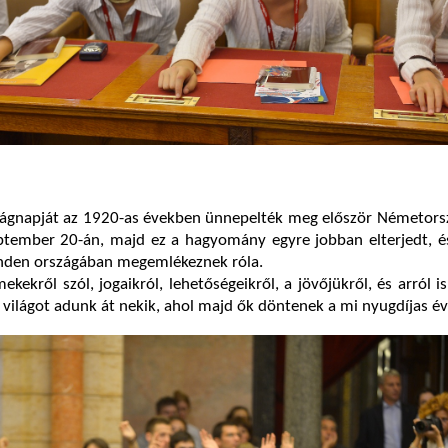
ágnapját az 1920-as években ünnepelték meg először Németors
ptember 20-án, majd ez a hagyomány egyre jobban elterjedt, 
minden országában megemlékeznek róla.
ekekről szól, jogaikról, lehetőségeikről, a jövőjükről, és arról i
 világot adunk át nekik, ahol majd ők döntenek a mi nyugdíjas év