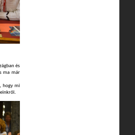
zágban és
és ma már
s, hogy mi
einkről.