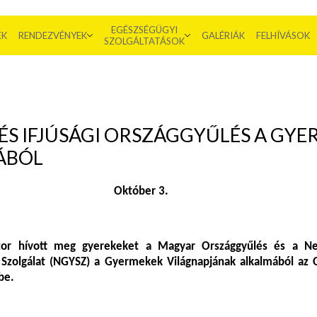
EGÉSZSÉGÜGYI
EK
RENDEZVÉNYEK
GALÉRIÁK
FELHÍVÁSOK
SZOLGÁLTATÁSOK
 ÉS IFJÚSÁGI ORSZÁGGYŰLÉS A GY
ÁBÓL
Október 3.
or hívott meg gyerekeket a Magyar Országgyűlés és a Ne
zolgálat (NGYSZ) a Gyermekek Világnapjának alkalmából az 
be.