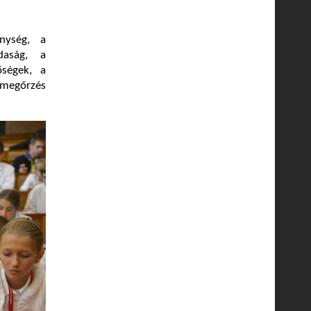
nység, a
daság, a
őségek, a
égmegőrzés