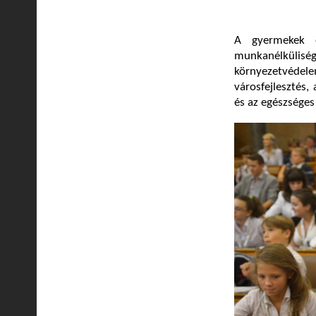
A gyermekek é
munkanélkülis
környezetvédel
városfejlesztés,
és az egészséges