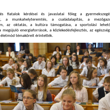
s fiatalok kérdései és javaslatai főleg a gyermekszegé
ég, a munkahelyteremtés, a családalapítás, a mezőgaz
em, az oktatás, a kultúra támogatása, a sportolási lehet
 a megújuló energiaforrások, a közlekedésfejlesztés, az egészs
 életmód témaköreit érintették.