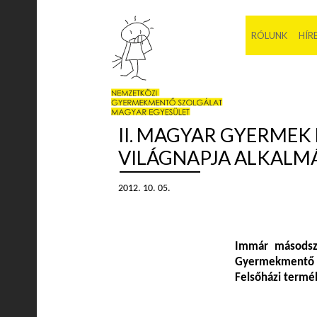
RÓLUNK
HÍR
II. MAGYAR GYERMEK
VILÁGNAPJA ALKALM
2012. 10. 05.
Immár másodsz
Gyermekmentő S
Felsőházi termé