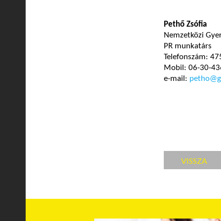
Pethő Zsófia
Nemzetközi Gye
PR munkatárs
Telefonszám: 47
Mobil: 06-30-43
e-mail:
petho@g
VISSZA