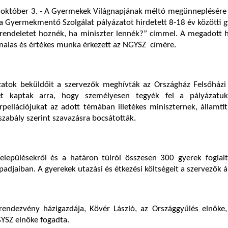
 október 3. - A Gyermekek Világnapjának méltó megünneplésére
a Gyermekmentő Szolgálat pályázatot hirdetett 8-18 év közötti
 rendeletet hoznék, ha miniszter lennék?” címmel. A megadott 
nalas és értékes munka érkezett az NGYSZ címére.
zatok beküldőit a szervezők meghívták az Országház Felsőházi
et kaptak arra, hogy személyesen tegyék fel a pályázatuk
erpellációjukat az adott témában illetékes miniszternek, államti
szabály szerint szavazásra bocsátották.
elepülésekről és a határon túlról összesen 300 gyerek foglalt
adjaiban. A gyerekek utazási és étkezési költségeit a szervezők ál
rendezvény házigazdája, Kövér László, az Országgyűlés elnöke,
GYSZ elnöke fogadta.