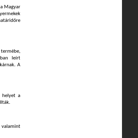
 a Magyar
 gyermekek
határidőre
 termébe,
ban leírt
tkárnak. A
 helyet a
lták.
 valamint