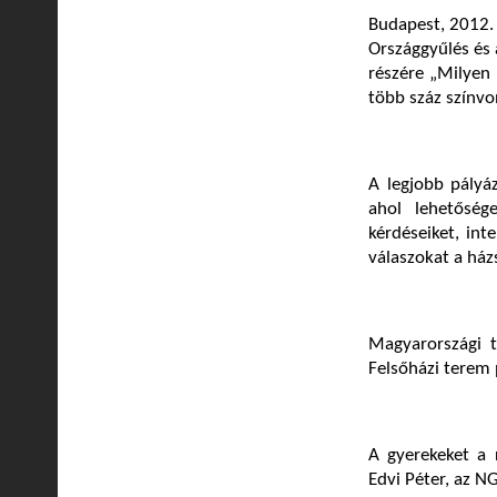
Budapest, 2012.
Országgyűlés és 
részére „Milyen
több száz színvo
A legjobb pályá
ahol lehetőség
kérdéseiket, int
válaszokat a ház
Magyarországi t
Felsőházi terem p
A gyerekeket a 
Edvi Péter, az N