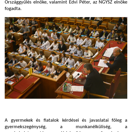
Országgyűlés elnöke, valamint Edvi Péter, az NGYSZ elnöke
fogadta.
A gyermekek és fiatalok kérdései és javaslatai főleg a
gyermekszegénység, a munkanélküliség, a