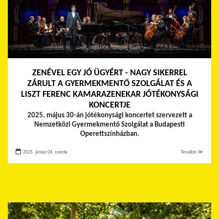
ZENÉVEL EGY JÓ ÜGYÉRT - NAGY SIKERREL
ZÁRULT A GYERMEKMENTŐ SZOLGÁLAT ÉS A
LISZT FERENC KAMARAZENEKAR JÓTÉKONYSÁGI
KONCERTJE
2025. május 30-án jótékonysági koncertet szervezett a
Nemzetközi Gyermekmentő Szolgálat a Budapesti
Operettszínházban.
2025. június 04. szerda
Tovább ≫