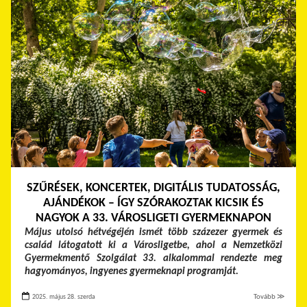
SZŰRÉSEK, KONCERTEK, DIGITÁLIS TUDATOSSÁG,
AJÁNDÉKOK – ÍGY SZÓRAKOZTAK KICSIK ÉS
NAGYOK A 33. VÁROSLIGETI GYERMEKNAPON
Május utolsó hétvégéjén ismét több százezer gyermek és
család látogatott ki a Városligetbe, ahol a Nemzetközi
Gyermekmentő Szolgálat 33. alkalommal rendezte meg
hagyományos, ingyenes gyermeknapi programját.
2025. május 28. szerda
Tovább ≫