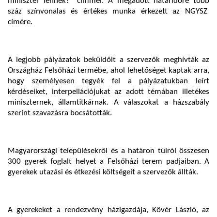
miniszter lennék?” címmel. A megadott határidőre több
száz színvonalas és értékes munka érkezett az NGYSZ
címére.
A legjobb pályázatok beküldőit a szervezők meghívták az
Országház Felsőházi termébe, ahol lehetőséget kaptak arra,
hogy személyesen tegyék fel a pályázatukban leírt
kérdéseiket, interpellációjukat az adott témában illetékes
miniszternek, államtitkárnak. A válaszokat a házszabály
szerint szavazásra bocsátották.
Magyarországi településekről és a határon túlról összesen
300 gyerek foglalt helyet a Felsőházi terem padjaiban. A
gyerekek utazási és étkezési költségeit a szervezők állták.
A gyerekeket a rendezvény házigazdája, Kövér László, az