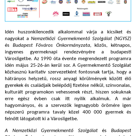
Idén huszonkilencedik alkalommal várja a kicsiket és
nagyokat a
Nemzetközi Gyermekmentő Szolgálat (NGYSZ)
és
Budapest Főváros Önkormányzata,
közös, kétnapos,
ingyenes gyermeknapi rendezvényére a budapesti
Városligetbe. Az 1990 óta évente megrendezett programra
idén május 25-26-án kerül sor. A Gyermekmentő Szolgálat
közhasznú karitatív szervezetként fontosnak tartja, hogy a
hátrányos helyzetű, rossz anyagi körülmények között élő
gyerekek és családjaik belépődíj fizetése nélkül, színvonalas,
kulturált programokon vehessenek részt, hiszen sokuknak
erre egész évben csak itt nyílik alkalmuk. A már
hagyományos, és a szervezők legnagyobb örömére igen
népszerű programra tavaly közel 400 000 gyermek és
felnőtt látogatott ki a Városligetbe.
A
Nemzetközi Gyermekmentő Szolgálat
és
Budapest