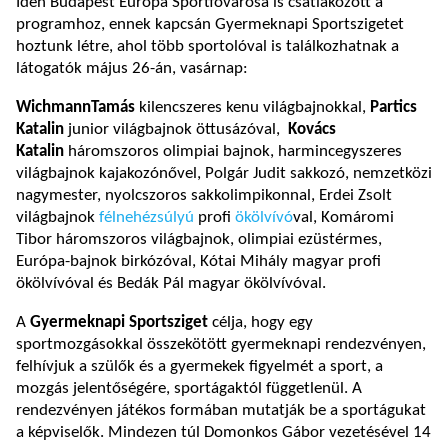
Idén Budapest Európa Sportfővárosa is csatlakozott a
programhoz, ennek kapcsán Gyermeknapi Sportszigetet
hoztunk létre, ahol több sportolóval is találkozhatnak a
látogatók május 26-án, vasárnap:
WichmannTamás
kilencszeres kenu világbajnokkal,
Partics
Katalin
junior világbajnok öttusázóval,
Kovács
Katalin
háromszoros olimpiai bajnok, harmincegyszeres
világbajnok kajakozónővel, Polgár Judit sakkozó, nemzetközi
nagymester, nyolcszoros sakkolimpikonnal, Erdei Zsolt
világbajnok
félnehézsúlyú
profi
ökölvívó
val, Komáromi
Tibor háromszoros világbajnok, olimpiai ezüstérmes,
Európa-bajnok birkózóval, Kótai Mihály magyar profi
ökölvívóval és Bedák Pál magyar ökölvívóval.
A
Gyermeknapi Sportsziget
célja, hogy egy
sportmozgásokkal összekötött gyermeknapi rendezvényen,
felhívjuk a szülők és a gyermekek figyelmét a sport, a
mozgás jelentőségére, sportágaktól függetlenül. A
rendezvényen játékos formában mutatják be a sportágukat
a képviselők. Mindezen túl Domonkos Gábor vezetésével 14