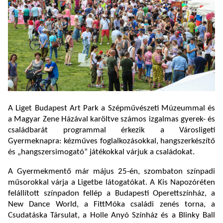
A Liget Budapest Art Park a Szépművészeti Múzeummal és
a Magyar Zene Házával karöltve számos izgalmas gyerek- és
családbarát programmal érkezik a Városligeti
Gyermeknapra: kézműves foglalkozásokkal, hangszerkészítő
és „hangszersimogató” játékokkal várjuk a családokat.
A Gyermekmentő már május 25-én, szombaton színpadi
műsorokkal várja a Ligetbe látogatókat. A Kis Napozóréten
felállított színpadon fellép a Budapesti Operettszínház, a
New Dance World, a FittMóka családi zenés torna, a
Csudatáska Társulat, a Holle Anyó Színház és a Blinky Ball