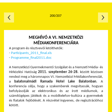
200/207
MEGHÍVÓ A VI. NEMZETKÖZI
MÉDIAKONFERENCIÁRA
A program és résztvevői letölthetők:
-
Participants_2011_final.xls
-
Programme_final2011.doc
A Nemzetközi Gyermekmentő Szolgálat és a Nemzeti Média- és
Hírközlési Hatóság
2011. szeptember 26-28.
között közösen
rendezi meg a háromnapos VI. Nemzetközi Médiakonferenciát,
a
balatonalmádi Ramada Hotel Lake Balatonban
. A
konferencia célja, hogy a szakemberek megvitassák, hogyan
befolyásolják az elektronikus és az írott médiumok, a
számítógépes játékok és a mobiltelefon-kultúra a gyermekek
és fiatalok fejlődését. A részvétel ingyenes, de regisztrációhoz
kötött.