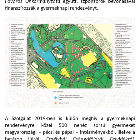
Főváros Önkormányzata
együtt, szponzorok bevonásával
finanszírozzák a gyermeknapi rendezvényt.
A Szolgálat 2019-ben is külön meghív a gyermeknapi
rendezvényre közel 500 nehéz sorsú gyermeket
magyarországi – pécsi és pápai – intézményekből, illetve a
határon túlról:
Erdélyből, Csángóföldről, Felvidékről,