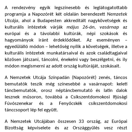
A rendezvény egyik legszínesebb és leglátogatottabb
programja a Napozórét két oldalán berendezett
Nemzetek
Utcája
, ahol a Budapesten akkreditált nagykövetségek és
kulturális intézetek várják
május 26-án, vasárnap
az
európai és a távolabbi kultúrák, népi szokások és
hagyományok iránt érdeklődőket. Az eseményen –
egyedülálló módon – lehetőség nyílik a követségek, illetve a
kulturális intézetek munkatársaival és azok családtagjaival
közösen játszani, táncolni, énekelni vagy beszélgetni, és ily
módon megismerni az adott ország kultúráját, szokásait.
A Nemzetek Utcája Színpadán (Napozórét) zenés, táncos
bemutatók teszik még színesebbé a vasárnapot: keleti
táncbemutatók, orosz néptáncbemutató és latin dalok
lesznek műsoron, továbbá a Csíkszentdomokosi Ifjúsági
Fúvószenekar és a Fenyőcskék csíkszentdomokosi
tánccsoport lép fel együtt.
A Nemzetek Utcájában összesen 33 ország, az Európai
Bizottság képviselete és az Országgyűlés vesz részt