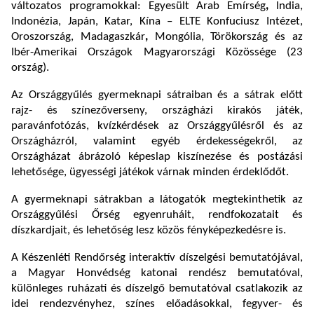
változatos programokkal: Egyesült Arab Emírség
,
India,
Indonézia, Japán, Katar, Kína – ELTE Konfuciusz Intézet,
Oroszország, Madagaszkár
,
Mongólia, Törökország és az
Ibér-Amerikai Országok Magyarországi Közössége (23
ország).
Az Országgyűlés gyermeknapi sátraiban és a sátrak előtt
rajz- és színezőverseny, országházi kirakós játék,
paravánfotózás, kvízkérdések az Országgyűlésről és az
Országházról, valamint egyéb érdekességekről, az
Országházat ábrázoló képeslap kiszínezése és postázási
lehetősége, ügyességi játékok várnak minden érdeklődőt.
A gyermeknapi sátrakban a látogatók megtekinthetik az
Országgyűlési Őrség egyenruháit, rendfokozatait és
díszkardjait, és lehetőség lesz közös fényképezkedésre is.
A Készenléti Rendőrség interaktív díszelgési bemutatójával,
a Magyar Honvédség katonai rendész bemutatóval,
különleges ruházati és díszelgő bemutatóval csatlakozik az
idei rendezvényhez, színes előadásokkal, fegyver- és