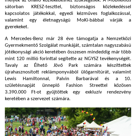
melyek az önálló közlekedéshez szükségesek. A MobileKids
sátorban KRESZ-teszttel, biztonságos közlekedéssel
kapcsolatos játékokkal, egyedi kézműves foglalkozással,
valamint egy életnagyságú MoKi-bábbal várják a
gyerekeket.
A Mercedes-Benz már 28 éve támogatja a Nemzetközi
Gyermekmentő Szolgálat munkáját, számtalan nagyszabású
jótékonysági akció keretében összesen mindeddig már több
mint 120 millió forinttal segítette az NGYSZ tevékenységét.
Tavaly az Élhető Jövő Park számára készíttettek
újrahasznosított reklámponyvából ülőgarnitúrát, valamint
Lewis Hamiltonnal, Palvin Barbarával és a 10.
születésnapját ünneplő Fashion Streettel közösen
3.390.000 Ft-ot gyűjtöttek egy exkluzív rendezvény
keretében a szervezet számára.