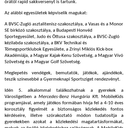
órától rapid sakkversenyt is tartunk.
Az alábbi egyesületek képviselik magukat:
A BVSC-Zugló asztalitenisz-szakosztálya, a Vasas és a Monor
SE birkózó szakosztálya, a Budapesti Honvéd
Sportegyesület, Judo és Öttusa szakosztálya, a BVSC-Zugló
kézilabda szakosztálya, a BKV Technikai és
Tömegsportklubok Egyesülete, a Zrínyi Miklós Kick-box
Akadémiája, a Magyar Kajak-Kenu Szövetség, a Magyar Vívó
Szövetség és a Magyar Golf Szövetség.
Meglepetés vendégek, bemutatók, játékok, ajándékok,
teszik színesebbé a Gyermeknapi Sportsziget rendezvényt.
Idén 5. alkalommal találkozhatnak a gyerekek a
Városligetben a
Mercedes-Benz Hungária Kft.
MobileKids
programjával, amely játékos formában hívja fel a 4-10 éves
korosztály figyelmét a biztonságos közlekedés fontos
kérdéseire, illetve szórakoztató módon tudatosítja a
gyerekekben azokat a közlekedési magatartásformákat,