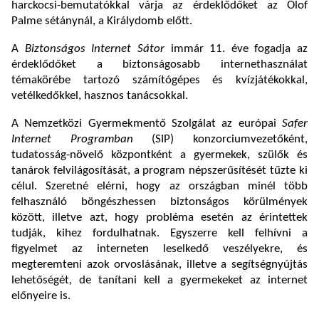
harckocsi-bemutatókkal várja az érdeklődőket az Olof
Palme sétánynál, a Királydomb előtt.
A
Biztonságos Internet Sátor
immár 11. éve fogadja az
érdeklődőket a biztonságosabb internethasználat
témakörébe tartozó számítógépes és kvízjátékokkal,
vetélkedőkkel, hasznos tanácsokkal.
A Nemzetközi Gyermekmentő Szolgálat az európai
Safer
Internet Programban
(SIP) konzorciumvezetőként,
tudatosság-növelő központként a gyermekek, szülők és
tanárok felvilágosítását, a program népszerűsítését tűzte ki
célul. Szeretné elérni, hogy az országban minél több
felhasználó böngészhessen biztonságos körülmények
között, illetve azt, hogy probléma esetén az érintettek
tudják, kihez fordulhatnak. Egyszerre kell felhívni a
figyelmet az interneten leselkedő veszélyekre, és
megteremteni azok orvoslásának, illetve a segítségnyújtás
lehetőségét, de tanítani kell a gyermekeket az internet
előnyeire is.