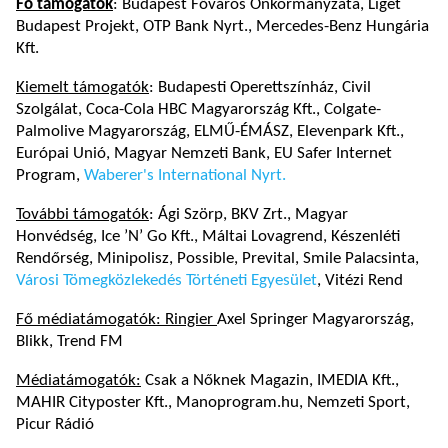
Fő támogatók
: Budapest Főváros Önkormányzata, Liget
Budapest Projekt, OTP Bank Nyrt., Mercedes-Benz Hungária
Kft.
Kiemelt támogatók
: Budapesti Operettszínház, Civil
Szolgálat, Coca-Cola HBC Magyarország Kft., Colgate-
Palmolive Magyarország, ELMŰ-ÉMÁSZ, Elevenpark Kft.,
Európai Unió, Magyar Nemzeti Bank, EU Safer Internet
Program,
Waberer's International Nyrt.
További támogatók
: Ági Szörp, BKV Zrt., Magyar
Honvédség, Ice ’N’ Go Kft., Máltai Lovagrend, Készenléti
Rendőrség, Minipolisz, Possible, Prevital, Smile Palacsinta,
Városi Tömegközlekedés Történeti Egyesület
, Vitézi Rend
Fő médiatámogatók: Ringier
Axel Springer Magyarország,
Blikk, Trend FM
Médiatámogatók:
Csak a Nőknek Magazin, IMEDIA Kft.,
MAHIR Cityposter Kft., Manoprogram.hu, Nemzeti Sport,
Picur Rádió