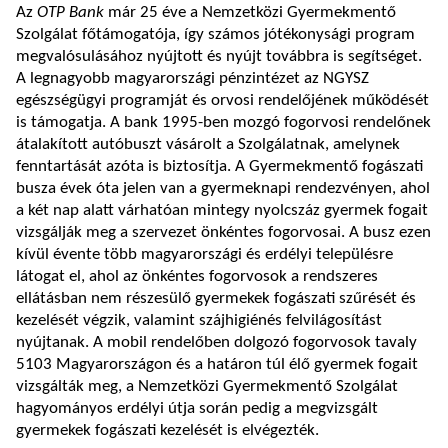
Az
OTP Bank
már 25 éve a Nemzetközi Gyermekmentő
Szolgálat főtámogatója, így számos jótékonysági program
megvalósulásához nyújtott és nyújt továbbra is segítséget.
A legnagyobb magyarországi pénzintézet az NGYSZ
egészségügyi programját és orvosi rendelőjének működését
is támogatja. A bank 1995-ben mozgó fogorvosi rendelőnek
átalakított autóbuszt vásárolt a Szolgálatnak, amelynek
fenntartását azóta is biztosítja. A Gyermekmentő fogászati
busza évek óta jelen van a gyermeknapi rendezvényen, ahol
a két nap alatt várhatóan mintegy nyolcszáz gyermek fogait
vizsgálják meg a szervezet önkéntes fogorvosai. A busz ezen
kívül évente több magyarországi és erdélyi településre
látogat el, ahol az önkéntes fogorvosok a rendszeres
ellátásban nem részesülő gyermekek fogászati szűrését és
kezelését végzik, valamint szájhigiénés felvilágosítást
nyújtanak. A mobil rendelőben dolgozó fogorvosok tavaly
5103 Magyarországon és a határon túl élő gyermek fogait
vizsgálták meg, a Nemzetközi Gyermekmentő Szolgálat
hagyományos erdélyi útja során pedig a megvizsgált
gyermekek fogászati kezelését is elvégezték.