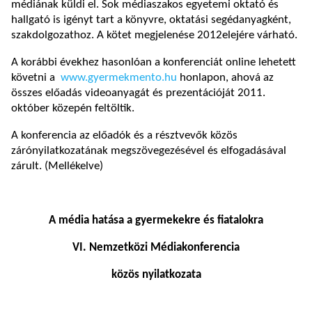
médiának küldi el. Sok médiaszakos egyetemi oktató és
hallgató is igényt tart a könyvre, oktatási segédanyagként,
szakdolgozathoz. A kötet megjelenése 2012elejére várható.
A korábbi évekhez hasonlóan a konferenciát online lehetett
követni a
www.gyermekmento.hu
honlapon, ahová az
összes előadás videoanyagát és prezentációját 2011.
október közepén feltöltik.
A konferencia az előadók és a résztvevők közös
zárónyilatkozatának megszövegezésével és elfogadásával
zárult. (Mellékelve)
A média hatása a gyermekekre és fiatalokra
VI. Nemzetközi Médiakonferencia
közös nyilatkozata