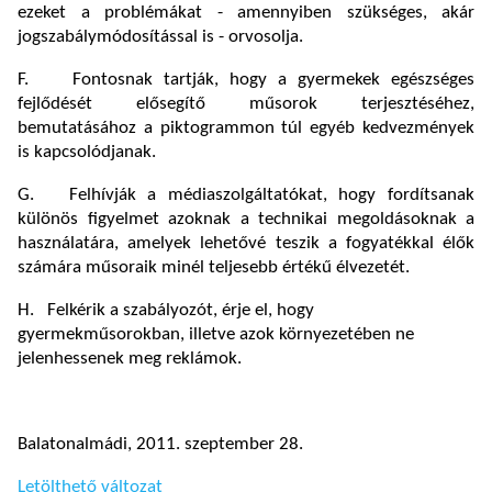
ezeket a problémákat - amennyiben szükséges, akár
jogszabálymódosítással is - orvosolja.
F. Fontosnak tartják, hogy a gyermekek egészséges
fejlődését elősegítő műsorok terjesztéséhez,
bemutatásához a piktogrammon túl egyéb kedvezmények
is kapcsolódjanak.
G. Felhívják a médiaszolgáltatókat, hogy fordítsanak
különös figyelmet azoknak a technikai megoldásoknak a
használatára, amelyek lehetővé teszik a fogyatékkal élők
számára műsoraik minél teljesebb értékű élvezetét.
H. Felkérik a szabályozót, érje el, hogy
gyermekműsorokban, illetve azok környezetében ne
jelenhessenek meg reklámok.
Balatonalmádi, 2011. szeptember 28.
Letölthető változat