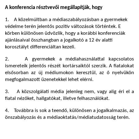
A konferencia résztvevői megállapítják, hogy
1. A közelmúltban a médiaszabályozásban a gyermekek
védelme terén jelentős pozitív változások történtek. E
körben különösen üdvözlik, hogy a korábbi konferenciák
ajánlásaival összhangban a jogalkotó a 12 év alatti
korosztályt differenciáltan kezeli.
2. A gyermekek a médiahasználattal kapcsolatos
ismereteik jelentős részét kortársaiktól szerzik. A fiatalokat
elsősorban az új médiumokon keresztül, az ő nyelvükön
megfogalmazott üzenetekkel lehet elérni.
3. A közszolgálati média jelenleg nem, vagy alig éri el a
fiatal nézőket, hallgatókat, illetve felhasználókat.
4. Továbbra is sok a teendő, különösen a jogalkalmazás, az
önszabályozás és a médiaoktatás/médiatudatosság terén.