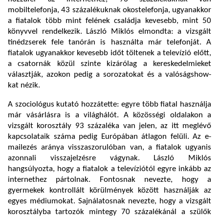
mobiltelefonja, 43 százalékuknak okostelefonja, ugyanakkor
a fiatalok több mint felének családja kevesebb, mint 50
könyvvel rendelkezik. László Miklós elmondta: a vizsgált
tinédzserek fele tanórán is használta már telefonját. A
fiatalok ugyanakkor kevesebb időt töltenek a televízió előtt,
a csatornák közül szinte kizárólag a kereskedelmieket
választják, azokon pedig a sorozatokat és a valóságshow-
kat nézik.
A szociológus kutató hozzátette: egyre több fiatal használja
már vásárlásra is a világhálót. A közösségi oldalakon a
vizsgált korosztály 93 százaléka van jelen, az itt meglévő
kapcsolataik száma pedig Európában átlagon felüli. Az e-
mailezés aránya visszaszorulóban van, a fiatalok ugyanis
azonnali visszajelzésre vágynak. László Miklós
hangsúlyozta, hogy a fiatalok a televíziótól egyre inkább az
internethez pártolnak. Fontosnak nevezte, hogy a
gyermekek kontrollált körülmények között használják az
egyes médiumokat. Sajnálatosnak nevezte, hogy a vizsgált
korosztályba tartozók mintegy 70 százalékánál a szülők