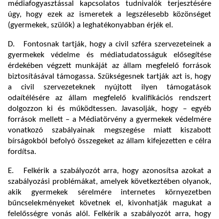
médiafogyasztással kapcsolatos tudnivalók terjesztésére
úgy, hogy ezek az ismeretek a legszélesebb közönséget
(gyermekek, szülők) a leghatékonyabban érjék el.
D. Fontosnak tartják, hogy a civil szféra szervezeteinek a
gyermekek védelme és médiatudatosságuk elősegítése
érdekében végzett munkáját az állam megfelelő források
biztosításával támogassa. Szükségesnek tartják azt is, hogy
a civil szervezeteknek nyújtott ilyen támogatások
odaítélésére az állam megfelelő kvalifikációs rendszert
dolgozzon ki és működtessen. Javasolják, hogy – egyéb
források mellett – a Médiatörvény a gyermekek védelmére
vonatkozó szabályainak megszegése miatt kiszabott
bírságokból befolyó összegeket az állam kifejezetten e célra
fordítsa.
E. Felkérik a szabályozót arra, hogy azonosítsa azokat a
szabályozási problémákat, amelyek következtében olyanok,
akik gyermekek sérelmére internetes környezetben
bűncselekményeket követnek el, kivonhatják magukat a
felelősségre vonás alól. Felkérik a szabályozót arra, hogy