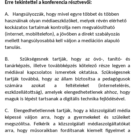
Erre tekintettel a konferencia résztvevői:
A. Hangsúlyozzák, hogy mivel egyre többet és többen
használnak olyan médiaeszközöket, melyek révén elérhető
kockázatos tartalmak kontrollja nem megvalósítható
(internet, mobiltelefon), a jövőben a direkt szabályozás
mellett hangsúlyosabbá kell váljon a mediáción alapuló
tanulás.
B. Szükségesnek tartják, hogy az óvó-, tanító- és
tanárképzés, illetve továbbképzés kötelező része legyen a
médiával kapcsolatos ismeretek oktatása. Szükségesnek
tartják továbbá, hogy az állam biztosítsa a pedagógusok
számára azokat a feltételeket (internetelérés,
eszközellátottság), amelyek elengedhetetlenek ahhoz, hogy
maguk is lépést tartsanak a digitális technika fejlődésével.
C. Elengedhetetlennek tartják, hogy a közszolgálati média
képessé váljon arra, hogy a gyermekeket és szüleiket
megszólítsa. Felkérik a közszolgálati médiaszolgáltatókat
arra, hogy műsoraikban fordítsanak kiemelt figyelmet a