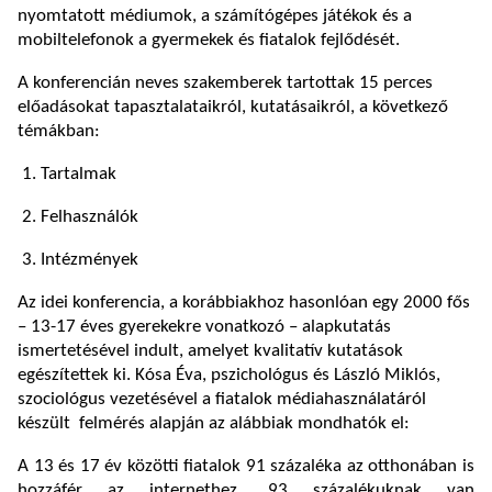
nyomtatott médiumok, a számítógépes játékok és a
mobiltelefonok a gyermekek és fiatalok fejlődését.
A konferencián neves szakemberek tartottak 15 perces
előadásokat tapasztalataikról, kutatásaikról, a következő
témákban:
1. Tartalmak
2. Felhasználók
3. Intézmények
Az idei konferencia, a korábbiakhoz hasonlóan egy 2000 fős
– 13-17 éves gyerekekre vonatkozó – alapkutatás
ismertetésével indult, amelyet kvalitatív kutatások
egészítettek ki. Kósa Éva, pszichológus és László Miklós,
szociológus vezetésével a fiatalok médiahasználatáról
készült felmérés alapján az alábbiak mondhatók el:
A 13 és 17 év közötti fiatalok 91 százaléka az otthonában is
hozzáfér az internethez, 93 százalékuknak van