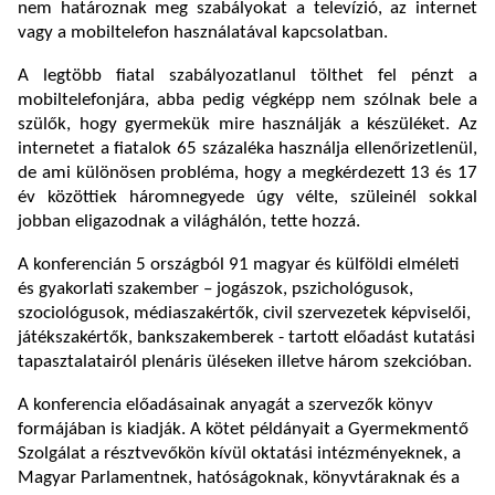
nem határoznak meg szabályokat a televízió, az internet
vagy a mobiltelefon használatával kapcsolatban.
A legtöbb fiatal szabályozatlanul tölthet fel pénzt a
mobiltelefonjára, abba pedig végképp nem szólnak bele a
szülők, hogy gyermekük mire használják a készüléket. Az
internetet a fiatalok 65 százaléka használja ellenőrizetlenül,
de ami különösen probléma, hogy a megkérdezett 13 és 17
év közöttiek háromnegyede úgy vélte, szüleinél sokkal
jobban eligazodnak a világhálón, tette hozzá.
A konferencián 5 országból 91 magyar és külföldi elméleti
és gyakorlati szakember – jogászok, pszichológusok,
szociológusok, médiaszakértők, civil szervezetek képviselői,
játékszakértők, bankszakemberek - tartott előadást kutatási
tapasztalatairól plenáris üléseken illetve három szekcióban.
A konferencia előadásainak anyagát a szervezők könyv
formájában is kiadják. A kötet példányait a Gyermekmentő
Szolgálat a résztvevőkön kívül oktatási intézményeknek, a
Magyar Parlamentnek, hatóságoknak, könyvtáraknak és a