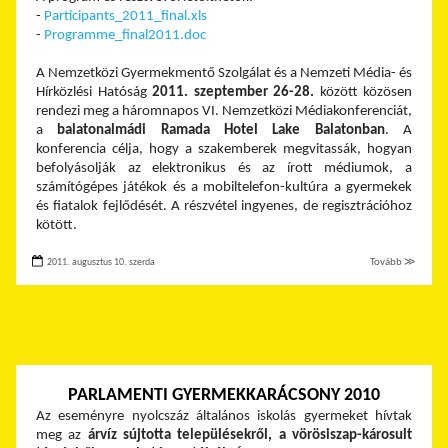
-
Participants_2011_final.xls
-
Programme_final2011.doc
A Nemzetközi Gyermekmentő Szolgálat és a Nemzeti Média- és
Hírközlési Hatóság
2011. szeptember 26-28.
között közösen
rendezi meg a háromnapos VI. Nemzetközi Médiakonferenciát,
a
balatonalmádi Ramada Hotel Lake Balatonban
. A
konferencia célja, hogy a szakemberek megvitassák, hogyan
befolyásolják az elektronikus és az írott médiumok, a
számítógépes játékok és a mobiltelefon-kultúra a gyermekek
és fiatalok fejlődését. A részvétel ingyenes, de regisztrációhoz
kötött.
2011. augusztus 10. szerda
Tovább ≫
PARLAMENTI GYERMEKKARÁCSONY 2010
Az eseményre nyolcszáz általános iskolás gyermeket hívtak
meg az
árvíz sújtotta településekről, a vörösiszap-károsult