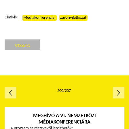
Címkék:
Médiakonferencia,
zárónyilatkozat
VISSZA
200/207
MEGHÍVÓ A VI. NEMZETKÖZI
MÉDIAKONFERENCIÁRA
A program és résztvevői letölthetők: