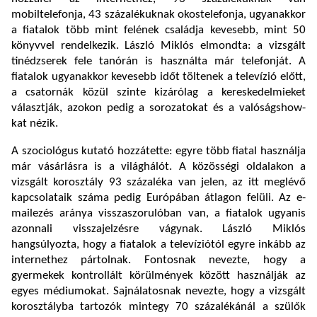
mobiltelefonja, 43 százalékuknak okostelefonja, ugyanakkor
a fiatalok több mint felének családja kevesebb, mint 50
könyvvel rendelkezik. László Miklós elmondta: a vizsgált
tinédzserek fele tanórán is használta már telefonját. A
fiatalok ugyanakkor kevesebb időt töltenek a televízió előtt,
a csatornák közül szinte kizárólag a kereskedelmieket
választják, azokon pedig a sorozatokat és a valóságshow-
kat nézik.
A szociológus kutató hozzátette: egyre több fiatal használja
már vásárlásra is a világhálót. A közösségi oldalakon a
vizsgált korosztály 93 százaléka van jelen, az itt meglévő
kapcsolataik száma pedig Európában átlagon felüli. Az e-
mailezés aránya visszaszorulóban van, a fiatalok ugyanis
azonnali visszajelzésre vágynak. László Miklós
hangsúlyozta, hogy a fiatalok a televíziótól egyre inkább az
internethez pártolnak. Fontosnak nevezte, hogy a
gyermekek kontrollált körülmények között használják az
egyes médiumokat. Sajnálatosnak nevezte, hogy a vizsgált
korosztályba tartozók mintegy 70 százalékánál a szülők