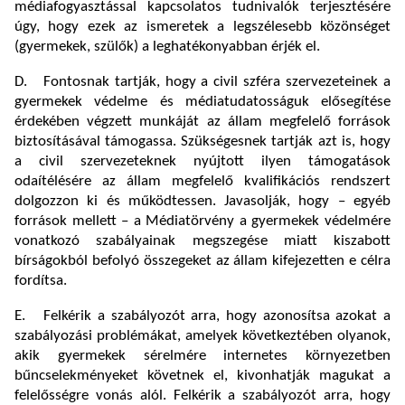
médiafogyasztással kapcsolatos tudnivalók terjesztésére
úgy, hogy ezek az ismeretek a legszélesebb közönséget
(gyermekek, szülők) a leghatékonyabban érjék el.
D. Fontosnak tartják, hogy a civil szféra szervezeteinek a
gyermekek védelme és médiatudatosságuk elősegítése
érdekében végzett munkáját az állam megfelelő források
biztosításával támogassa. Szükségesnek tartják azt is, hogy
a civil szervezeteknek nyújtott ilyen támogatások
odaítélésére az állam megfelelő kvalifikációs rendszert
dolgozzon ki és működtessen. Javasolják, hogy – egyéb
források mellett – a Médiatörvény a gyermekek védelmére
vonatkozó szabályainak megszegése miatt kiszabott
bírságokból befolyó összegeket az állam kifejezetten e célra
fordítsa.
E. Felkérik a szabályozót arra, hogy azonosítsa azokat a
szabályozási problémákat, amelyek következtében olyanok,
akik gyermekek sérelmére internetes környezetben
bűncselekményeket követnek el, kivonhatják magukat a
felelősségre vonás alól. Felkérik a szabályozót arra, hogy