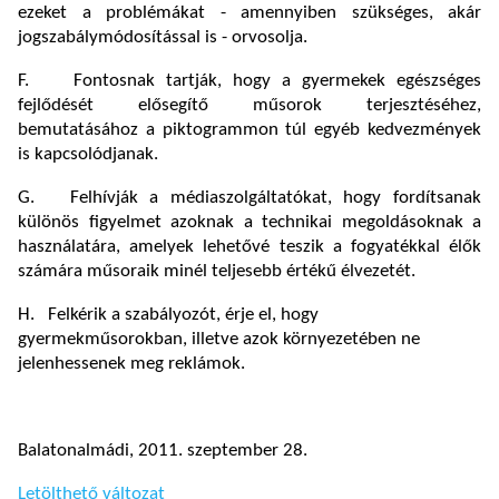
ezeket a problémákat - amennyiben szükséges, akár
jogszabálymódosítással is - orvosolja.
F. Fontosnak tartják, hogy a gyermekek egészséges
fejlődését elősegítő műsorok terjesztéséhez,
bemutatásához a piktogrammon túl egyéb kedvezmények
is kapcsolódjanak.
G. Felhívják a médiaszolgáltatókat, hogy fordítsanak
különös figyelmet azoknak a technikai megoldásoknak a
használatára, amelyek lehetővé teszik a fogyatékkal élők
számára műsoraik minél teljesebb értékű élvezetét.
H. Felkérik a szabályozót, érje el, hogy
gyermekműsorokban, illetve azok környezetében ne
jelenhessenek meg reklámok.
Balatonalmádi, 2011. szeptember 28.
Letölthető változat