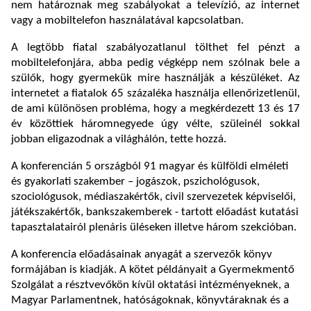
nem határoznak meg szabályokat a televízió, az internet
vagy a mobiltelefon használatával kapcsolatban.
A legtöbb fiatal szabályozatlanul tölthet fel pénzt a
mobiltelefonjára, abba pedig végképp nem szólnak bele a
szülők, hogy gyermekük mire használják a készüléket. Az
internetet a fiatalok 65 százaléka használja ellenőrizetlenül,
de ami különösen probléma, hogy a megkérdezett 13 és 17
év közöttiek háromnegyede úgy vélte, szüleinél sokkal
jobban eligazodnak a világhálón, tette hozzá.
A konferencián 5 országból 91 magyar és külföldi elméleti
és gyakorlati szakember – jogászok, pszichológusok,
szociológusok, médiaszakértők, civil szervezetek képviselői,
játékszakértők, bankszakemberek - tartott előadást kutatási
tapasztalatairól plenáris üléseken illetve három szekcióban.
A konferencia előadásainak anyagát a szervezők könyv
formájában is kiadják. A kötet példányait a Gyermekmentő
Szolgálat a résztvevőkön kívül oktatási intézményeknek, a
Magyar Parlamentnek, hatóságoknak, könyvtáraknak és a