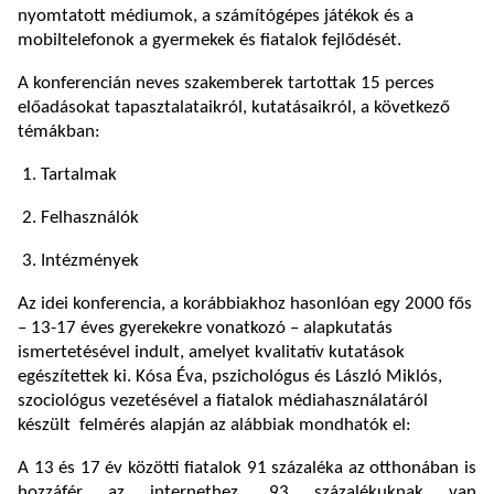
nyomtatott médiumok, a számítógépes játékok és a
mobiltelefonok a gyermekek és fiatalok fejlődését.
A konferencián neves szakemberek tartottak 15 perces
előadásokat tapasztalataikról, kutatásaikról, a következő
témákban:
1. Tartalmak
2. Felhasználók
3. Intézmények
Az idei konferencia, a korábbiakhoz hasonlóan egy 2000 fős
– 13-17 éves gyerekekre vonatkozó – alapkutatás
ismertetésével indult, amelyet kvalitatív kutatások
egészítettek ki. Kósa Éva, pszichológus és László Miklós,
szociológus vezetésével a fiatalok médiahasználatáról
készült felmérés alapján az alábbiak mondhatók el:
A 13 és 17 év közötti fiatalok 91 százaléka az otthonában is
hozzáfér az internethez, 93 százalékuknak van