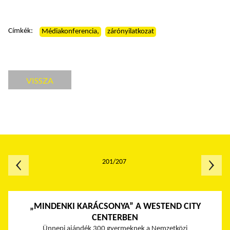
Címkék:
Médiakonferencia,
zárónyilatkozat
VISSZA
201/207
„MINDENKI KARÁCSONYA” A WESTEND CITY
CENTERBEN
Ünnepi ajándék 300 gyermeknek a Nemzetközi