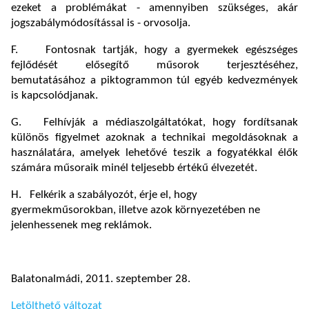
ezeket a problémákat - amennyiben szükséges, akár
jogszabálymódosítással is - orvosolja.
F. Fontosnak tartják, hogy a gyermekek egészséges
fejlődését elősegítő műsorok terjesztéséhez,
bemutatásához a piktogrammon túl egyéb kedvezmények
is kapcsolódjanak.
G. Felhívják a médiaszolgáltatókat, hogy fordítsanak
különös figyelmet azoknak a technikai megoldásoknak a
használatára, amelyek lehetővé teszik a fogyatékkal élők
számára műsoraik minél teljesebb értékű élvezetét.
H. Felkérik a szabályozót, érje el, hogy
gyermekműsorokban, illetve azok környezetében ne
jelenhessenek meg reklámok.
Balatonalmádi, 2011. szeptember 28.
Letölthető változat