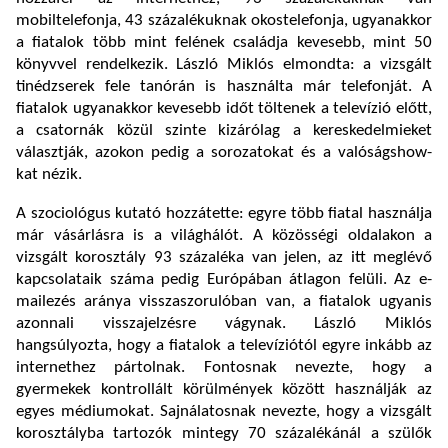
mobiltelefonja, 43 százalékuknak okostelefonja, ugyanakkor
a fiatalok több mint felének családja kevesebb, mint 50
könyvvel rendelkezik. László Miklós elmondta: a vizsgált
tinédzserek fele tanórán is használta már telefonját. A
fiatalok ugyanakkor kevesebb időt töltenek a televízió előtt,
a csatornák közül szinte kizárólag a kereskedelmieket
választják, azokon pedig a sorozatokat és a valóságshow-
kat nézik.
A szociológus kutató hozzátette: egyre több fiatal használja
már vásárlásra is a világhálót. A közösségi oldalakon a
vizsgált korosztály 93 százaléka van jelen, az itt meglévő
kapcsolataik száma pedig Európában átlagon felüli. Az e-
mailezés aránya visszaszorulóban van, a fiatalok ugyanis
azonnali visszajelzésre vágynak. László Miklós
hangsúlyozta, hogy a fiatalok a televíziótól egyre inkább az
internethez pártolnak. Fontosnak nevezte, hogy a
gyermekek kontrollált körülmények között használják az
egyes médiumokat. Sajnálatosnak nevezte, hogy a vizsgált
korosztályba tartozók mintegy 70 százalékánál a szülők