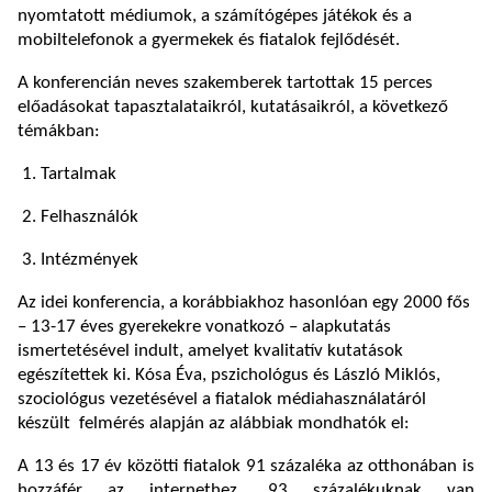
nyomtatott médiumok, a számítógépes játékok és a
mobiltelefonok a gyermekek és fiatalok fejlődését.
A konferencián neves szakemberek tartottak 15 perces
előadásokat tapasztalataikról, kutatásaikról, a következő
témákban:
1. Tartalmak
2. Felhasználók
3. Intézmények
Az idei konferencia, a korábbiakhoz hasonlóan egy 2000 fős
– 13-17 éves gyerekekre vonatkozó – alapkutatás
ismertetésével indult, amelyet kvalitatív kutatások
egészítettek ki. Kósa Éva, pszichológus és László Miklós,
szociológus vezetésével a fiatalok médiahasználatáról
készült felmérés alapján az alábbiak mondhatók el:
A 13 és 17 év közötti fiatalok 91 százaléka az otthonában is
hozzáfér az internethez, 93 százalékuknak van