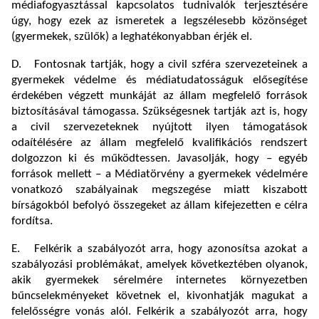
médiafogyasztással kapcsolatos tudnivalók terjesztésére
úgy, hogy ezek az ismeretek a legszélesebb közönséget
(gyermekek, szülők) a leghatékonyabban érjék el.
D. Fontosnak tartják, hogy a civil szféra szervezeteinek a
gyermekek védelme és médiatudatosságuk elősegítése
érdekében végzett munkáját az állam megfelelő források
biztosításával támogassa. Szükségesnek tartják azt is, hogy
a civil szervezeteknek nyújtott ilyen támogatások
odaítélésére az állam megfelelő kvalifikációs rendszert
dolgozzon ki és működtessen. Javasolják, hogy – egyéb
források mellett – a Médiatörvény a gyermekek védelmére
vonatkozó szabályainak megszegése miatt kiszabott
bírságokból befolyó összegeket az állam kifejezetten e célra
fordítsa.
E. Felkérik a szabályozót arra, hogy azonosítsa azokat a
szabályozási problémákat, amelyek következtében olyanok,
akik gyermekek sérelmére internetes környezetben
bűncselekményeket követnek el, kivonhatják magukat a
felelősségre vonás alól. Felkérik a szabályozót arra, hogy