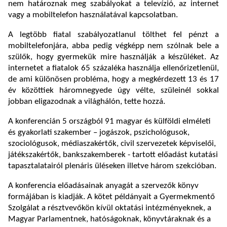
nem határoznak meg szabályokat a televízió, az internet
vagy a mobiltelefon használatával kapcsolatban.
A legtöbb fiatal szabályozatlanul tölthet fel pénzt a
mobiltelefonjára, abba pedig végképp nem szólnak bele a
szülők, hogy gyermekük mire használják a készüléket. Az
internetet a fiatalok 65 százaléka használja ellenőrizetlenül,
de ami különösen probléma, hogy a megkérdezett 13 és 17
év közöttiek háromnegyede úgy vélte, szüleinél sokkal
jobban eligazodnak a világhálón, tette hozzá.
A konferencián 5 országból 91 magyar és külföldi elméleti
és gyakorlati szakember – jogászok, pszichológusok,
szociológusok, médiaszakértők, civil szervezetek képviselői,
játékszakértők, bankszakemberek - tartott előadást kutatási
tapasztalatairól plenáris üléseken illetve három szekcióban.
A konferencia előadásainak anyagát a szervezők könyv
formájában is kiadják. A kötet példányait a Gyermekmentő
Szolgálat a résztvevőkön kívül oktatási intézményeknek, a
Magyar Parlamentnek, hatóságoknak, könyvtáraknak és a