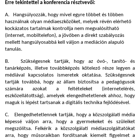
Erre tekintettel a konferencia résztvevői:
A. Hangsúlyozzák, hogy mivel egyre többet és többen
használnak olyan médiaeszközöket, melyek révén elérhető
kockázatos tartalmak kontrollja nem megvalósítható
(internet, mobiltelefon), a jövőben a direkt szabályozás
mellett hangsúlyosabbá kell váljon a mediáción alapuló
tanulás.
B. Szükségesnek tartják, hogy az óvó-, tanító- és
tanárképzés, illetve továbbképzés kötelező része legyen a
médiával kapcsolatos ismeretek oktatása. Szükségesnek
tartják továbbá, hogy az állam biztosítsa a pedagógusok
számára azokat a feltételeket (internetelérés,
eszközellátottság), amelyek elengedhetetlenek ahhoz, hogy
maguk is lépést tartsanak a digitális technika fejlődésével.
C. Elengedhetetlennek tartják, hogy a közszolgálati média
képessé váljon arra, hogy a gyermekeket és szüleiket
megszólítsa. Felkérik a közszolgálati médiaszolgáltatókat
arra, hogy műsoraikban fordítsanak kiemelt figyelmet a