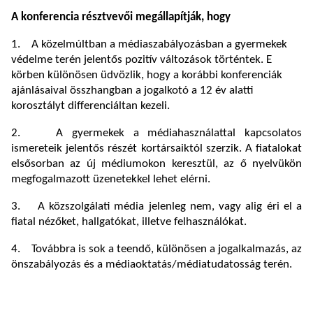
A konferencia résztvevői megállapítják, hogy
1. A közelmúltban a médiaszabályozásban a gyermekek
védelme terén jelentős pozitív változások történtek. E
körben különösen üdvözlik, hogy a korábbi konferenciák
ajánlásaival összhangban a jogalkotó a 12 év alatti
korosztályt differenciáltan kezeli.
2. A gyermekek a médiahasználattal kapcsolatos
ismereteik jelentős részét kortársaiktól szerzik. A fiatalokat
elsősorban az új médiumokon keresztül, az ő nyelvükön
megfogalmazott üzenetekkel lehet elérni.
3. A közszolgálati média jelenleg nem, vagy alig éri el a
fiatal nézőket, hallgatókat, illetve felhasználókat.
4. Továbbra is sok a teendő, különösen a jogalkalmazás, az
önszabályozás és a médiaoktatás/médiatudatosság terén.