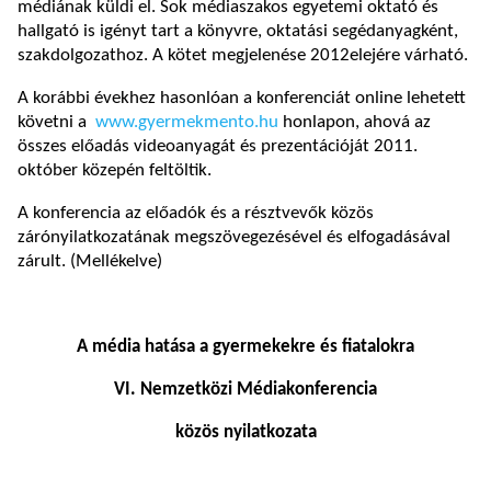
médiának küldi el. Sok médiaszakos egyetemi oktató és
hallgató is igényt tart a könyvre, oktatási segédanyagként,
szakdolgozathoz. A kötet megjelenése 2012elejére várható.
A korábbi évekhez hasonlóan a konferenciát online lehetett
követni a
www.gyermekmento.hu
honlapon, ahová az
összes előadás videoanyagát és prezentációját 2011.
október közepén feltöltik.
A konferencia az előadók és a résztvevők közös
zárónyilatkozatának megszövegezésével és elfogadásával
zárult. (Mellékelve)
A média hatása a gyermekekre és fiatalokra
VI. Nemzetközi Médiakonferencia
közös nyilatkozata