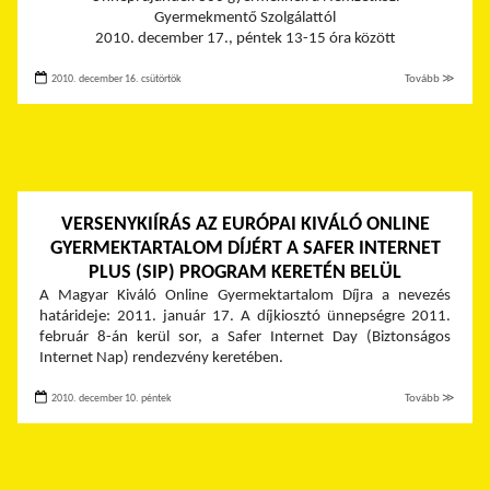
Gyermekmentő Szolgálattól
2010. december 17., péntek 13-15 óra között
2010. december 16. csütörtök
Tovább ≫
VERSENYKIÍRÁS AZ EURÓPAI KIVÁLÓ ONLINE
GYERMEKTARTALOM DÍJÉRT A SAFER INTERNET
PLUS (SIP) PROGRAM KERETÉN BELÜL
A Magyar Kiváló Online Gyermektartalom Díjra a nevezés
határideje: 2011. január 17. A díjkiosztó ünnepségre 2011.
február 8-án kerül sor, a Safer Internet Day (Biztonságos
Internet Nap) rendezvény keretében.
2010. december 10. péntek
Tovább ≫