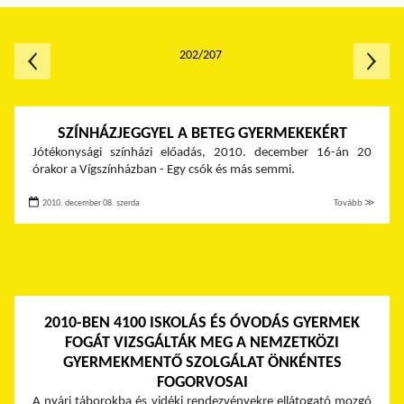
202/207
SZÍNHÁZJEGGYEL A BETEG GYERMEKEKÉRT
Jótékonysági színházi előadás, 2010. december 16-án 20
órakor a Vígszínházban - Egy csók és más semmi.
2010. december 08. szerda
Tovább ≫
2010-BEN 4100 ISKOLÁS ÉS ÓVODÁS GYERMEK
FOGÁT VIZSGÁLTÁK MEG A NEMZETKÖZI
GYERMEKMENTŐ SZOLGÁLAT ÖNKÉNTES
FOGORVOSAI
A nyári táborokba és vidéki rendezvényekre ellátogató mozgó