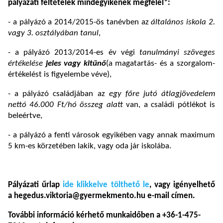
pályázati feltételek mindegyikének megfelel*:
- a pályázó a 2014/2015-ös tanévben az
általános iskola 2.
vagy 3. osztályában tanul
,
- a pályázó 2013/2014-es év végi
tanulmányi szöveges
értékelése
jeles vagy kitűnő
(a magatartás- és a szorgalom-
értékelést is figyelembe véve),
- a pályázó családjában az
egy főre jutó átlagjövedelem
nettó 46.000 Ft/hó összeg alatt
van, a családi pótlékot is
beleértve,
- a pályázó a fenti városok egyikében vagy annak maximum
5 km-es körzetében lakik, vagy oda jár iskolába.
Pályázati űrlap
ide klikkelve tölthető le
, vagy igényelhető
a hegedus.viktoria@gyermekmento.hu e-mail címen.
További információ kérhető munkaidőben a +36-1-475-