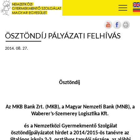
ÖSZTÖNDÍJ PÁLYÁZATI FELHÍVÁS
2014. 08. 27.
Ösztöndíj
Az MKB Bank Zrt. (MKB), a Magyar Nemzeti Bank (MNB), a
Waberer’s-Szemerey Logisztika Kft.
és a Nemzetközi Gyermekmentő Szolgálat
ösztöndíjpályázatot hirdet a 2014/2015-ös tanévre az
általános iskola 2-3. osztályos tanulói részére, az alábbi