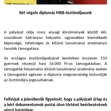
Két végzős diplomás MKB-ösztöndíjasunk
A pályázat célja rossz anyagi körülmények között élő,
szociálisan hátrányos helyzetű, ugyanakkor kiemelkedő
képességű, tehetséges és kitűnő tanulmányi eredményű
tanulók támogatása.
Az országos ösztöndíjpályázat keretében összesen 150
gyermek részesül havi 16.000 Ft-os támogatásban. A
támogatók folyamatos kitűnő tanulmányi eredmény esetén
a támogatást egészen a diploma megszerzéséig biztosítják
az ösztöndíjra jogosultaknak.
Felhívjuk a jelentkezők figyelmét, hogy a pályázati űrlap és
a kért dokumentumok postai úton történő beérkezésének
végső határideje: