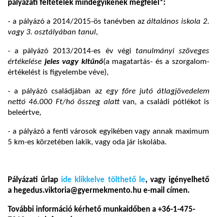
pályázati feltételek mindegyikének megfelel*:
- a pályázó a 2014/2015-ös tanévben az
általános iskola 2.
vagy 3. osztályában tanul
,
- a pályázó 2013/2014-es év végi
tanulmányi szöveges
értékelése
jeles vagy kitűnő
(a magatartás- és a szorgalom-
értékelést is figyelembe véve),
- a pályázó családjában az
egy főre jutó átlagjövedelem
nettó 46.000 Ft/hó összeg alatt
van, a családi pótlékot is
beleértve,
- a pályázó a fenti városok egyikében vagy annak maximum
5 km-es körzetében lakik, vagy oda jár iskolába.
Pályázati űrlap
ide klikkelve tölthető le
, vagy igényelhető
a hegedus.viktoria@gyermekmento.hu e-mail címen.
További információ kérhető munkaidőben a +36-1-475-