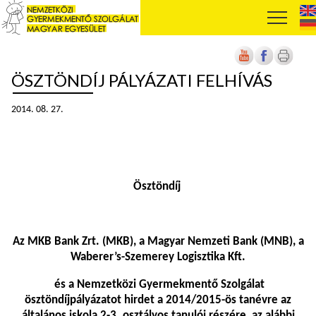
ÖSZTÖNDÍJ PÁLYÁZATI FELHÍVÁS
2014. 08. 27.
Ösztöndíj
Az MKB Bank Zrt. (MKB), a Magyar Nemzeti Bank (MNB), a
Waberer’s-Szemerey Logisztika Kft.
és a Nemzetközi Gyermekmentő Szolgálat
ösztöndíjpályázatot hirdet a 2014/2015-ös tanévre az
általános iskola 2-3. osztályos tanulói részére, az alábbi