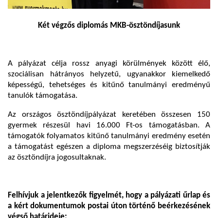
Két végzős diplomás MKB-ösztöndíjasunk
A pályázat célja rossz anyagi körülmények között élő,
szociálisan hátrányos helyzetű, ugyanakkor kiemelkedő
képességű, tehetséges és kitűnő tanulmányi eredményű
tanulók támogatása.
Az országos ösztöndíjpályázat keretében összesen 150
gyermek részesül havi 16.000 Ft-os támogatásban. A
támogatók folyamatos kitűnő tanulmányi eredmény esetén
a támogatást egészen a diploma megszerzéséig biztosítják
az ösztöndíjra jogosultaknak.
Felhívjuk a jelentkezők figyelmét, hogy a pályázati űrlap és
a kért dokumentumok postai úton történő beérkezésének
végső határideje: