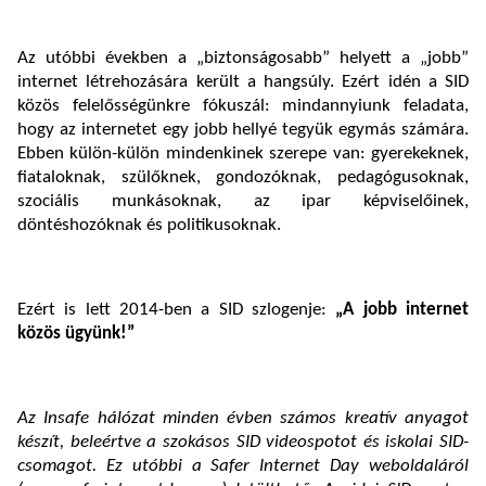
Az utóbbi években a „biztonságosabb” helyett a „jobb”
internet létrehozására került a hangsúly. Ezért idén a SID
közös felelősségünkre fókuszál: mindannyiunk feladata,
hogy az internetet egy jobb hellyé tegyük egymás számára.
Ebben külön-külön mindenkinek szerepe van: gyerekeknek,
fiataloknak, szülőknek, gondozóknak, pedagógusoknak,
szociális munkásoknak, az ipar képviselőinek,
döntéshozóknak és politikusoknak.
Ezért is lett 2014-ben a SID szlogenje:
„A jobb internet
közös ügyünk!”
Az Insafe hálózat minden évben számos kreatív anyagot
készít, beleértve a szokásos SID videospotot és iskolai SID-
csomagot. Ez utóbbi a Safer Internet Day weboldaláról