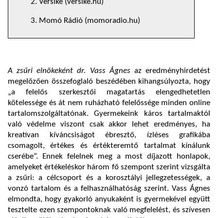
2. Versike (versike.hu)
3. Momó Rádió (momoradio.hu)
A zsűri elnökeként dr. Vass Ágnes
az eredményhirdetést
megelőzően összefoglaló beszédében kihangsúlyozta, hogy
„a felelős szerkesztői magatartás elengedhetetlen
kötelessége és át nem ruházható felelőssége minden online
tartalomszolgáltatónak. Gyermekeink káros tartalmaktól
való védelme viszont csak akkor lehet eredményes, ha
kreatívan kíváncsiságot ébresztő, ízléses grafikába
csomagolt, értékes és értékteremtő tartalmat kínálunk
cserébe”. Ennek felelnek meg a most díjazott honlapok,
amelyeket értékeléskor három fő szempont szerint vizsgálta
a zsűri: a célcsoport és a korosztályi jellegzetességek, a
vonzó tartalom és a felhasználhatóság szerint. Vass Ágnes
elmondta, hogy gyakorló anyukaként is gyermekével együtt
tesztelte ezen szempontoknak való megfelelést, és szívesen