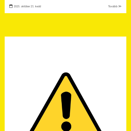
2025. október 21. kedd
Tovább ≫