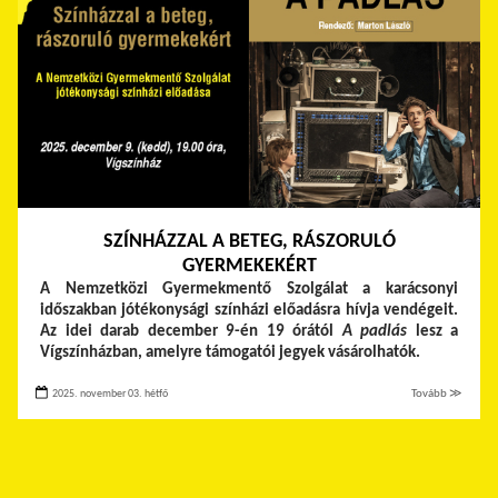
SZÍNHÁZZAL A BETEG, RÁSZORULÓ
GYERMEKEKÉRT
A Nemzetközi Gyermekmentő Szolgálat a karácsonyi
időszakban jótékonysági színházi előadásra hívja vendégeit.
Az idei darab december 9-én 19 órától
A padlás
lesz a
Vígszínházban, amelyre támogatói jegyek vásárolhatók.
2025. november 03. hétfő
Tovább ≫