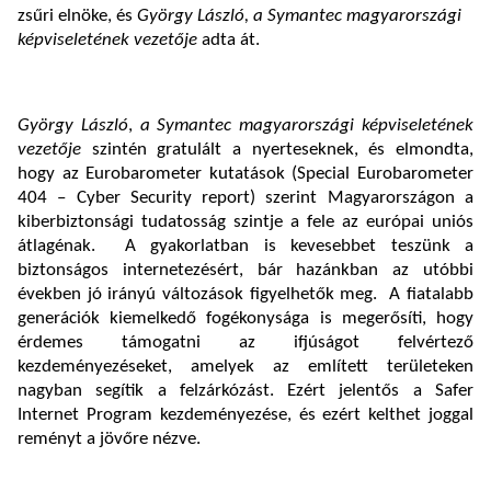
zsűri elnöke, és
György László, a Symantec magyarországi
képviseletének vezetője
adta át.
György László
,
a Symantec magyarországi képviseletének
vezetője
szintén gratulált a nyerteseknek, és elmondta,
hogy az Eurobarometer kutatások (Special Eurobarometer
404 – Cyber Security report) szerint Magyarországon a
kiberbiztonsági tudatosság szintje a fele az európai uniós
átlagénak. A gyakorlatban is kevesebbet teszünk a
biztonságos internetezésért, bár hazánkban az utóbbi
években jó irányú változások figyelhetők meg. A fiatalabb
generációk kiemelkedő fogékonysága is megerősíti, hogy
érdemes támogatni az ifjúságot felvértező
kezdeményezéseket, amelyek az említett területeken
nagyban segítik a felzárkózást. Ezért jelentős a Safer
Internet Program kezdeményezése, és ezért kelthet joggal
reményt a jövőre nézve.