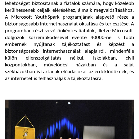
lehetőséget biztosítanak a fiatalok számára, hogy közelebb
kerülhessenek céljaik eléréséhez, álmaik megvalósításához
.
A Microsoft YouthSpark programjának alapvető része a
biztonságosabb internethasználat oktatása és terjesztése. A
programban részt vevő önkéntes fiatalok, illetve Microsoft-
dolgozók közreműködésével évente 40000-nél is több
embernek nyújtanak tájékoztatást és képzést a
biztonságosabb internethasználat alapjairól, mindenféle
külön ellenszolgáltatás nélkül. Iskolákban, civil
központokban, művelődési házakban és a saját
székházukban is tartanak előadásokat az érdeklődőknek, és
az internetet is felhasználják a tájékoztatásra.