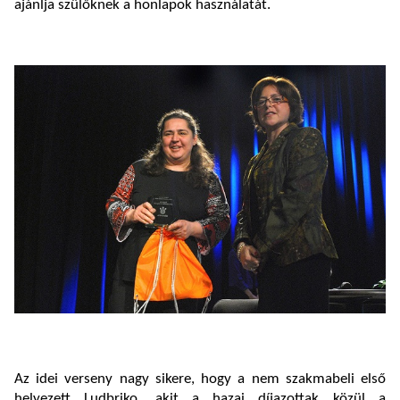
ajánlja szülőknek a honlapok használatát.
Az idei verseny nagy sikere, hogy a nem szakmabeli első
helyezett Ludbriko, akit a hazai díjazottak közül a