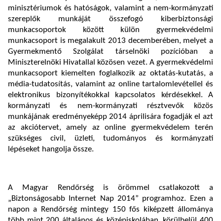
minisztériumok és hatóságok, valamint a nem-kormányzati
szereplők munkáját összefogó kiberbiztonsági
munkacsoportok között külön gyermekvédelmi
munkacsoport is megalakult 2013 decemberében, melyet a
Gyermekmentő Szolgálat társelnöki pozícióban a
Miniszterelnöki Hivatallal közösen vezet. A gyermekvédelmi
munkacsoport kiemelten foglalkozik az oktatás-kutatás, a
média-tudatosítás, valamint az online tartalomlevétellel és
elektronikus bizonyítékokkal kapcsolatos kérdésekkel. A
kormányzati és nem-kormányzati résztvevők közös
munkájának eredményeképp 2014 áprilisára fogadják el azt
az akciótervet, amely az online gyermekvédelem terén
szükséges civil, üzleti, tudományos és kormányzati
lépéseket hangolja össze.
A Magyar Rendőrség is örömmel csatlakozott a
„Biztonságosabb Internet Nap 2014” programhoz. Ezen a
napon a Rendőrség mintegy 150 fős kiképzett állománya
több mint 200 általános és középiskolában, körülbelül 400