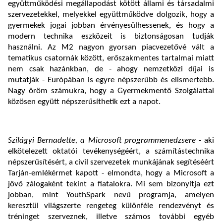
együttműködési megállapodást kötött állami és társadalmi
szervezetekkel, melyekkel együttműködve dolgozik, hogy a
gyermekek jogai jobban érvényesülhessenek, és hogy a
modern technika eszközeit is biztonságosan tudják
használni. Az M2 nagyon gyorsan piacvezetővé vált a
tematikus csatornák között, erőszakmentes tartalmai miatt
nem csak hazánkban, de - ahogy nemzetközi díjai is
mutatják - Európában is egyre népszerűbb és elismertebb.
Nagy öröm számukra, hogy a Gyermekmentő Szolgálattal
közösen együtt népszerűsíthetik ezt a napot.
Szilágyi Bernadette, a Microsoft programmenedzsere
- aki
elkötelezett oktatói tevékenységéért, a számítástechnika
népszerűsítésért, a civil szervezetek munkájának segítéséért
Tarján-emlékérmet kapott - elmondta, hogy a Microsoft a
jövő zálogaként tekint a fiatalokra. Mi sem bizonyítja ezt
jobban, mint YouthSpark nevű programja, amelyen
keresztül világszerte rengeteg különféle rendezvényt és
tréninget szerveznek, illetve számos további egyéb