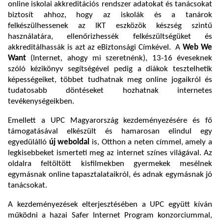
online iskolai akkreditációs rendszer adatokat és tanácsokat
biztosít ahhoz, hogy az iskolák és a tanárok
felkészülhessenek az IKT eszközök készség szintű
használatára, ellenőrizhessék felkészültségüket és
akkreditálhassák is azt az eBiztonsági Címkével. A
Web We
Want
(Internet, ahogy mi szeretnénk), 13-16 éveseknek
szóló kézikönyv segítségével pedig a diákok tesztelhetik
képességeiket, többet tudhatnak meg online jogaikról és
tudatosabb döntéseket hozhatnak internetes
tevékenységeikben.
Emellett a UPC Magyarország kezdeményezésére és fő
támogatásával elkészült és hamarosan elindul egy
egyedülálló
új weboldal
is, Otthon a neten címmel, amely a
legkisebbeket ismerteti meg az internet színes világával. Az
oldalra feltöltött kisfilmekben gyermekek mesélnek
egymásnak online tapasztalataikról, és adnak egymásnak jó
tanácsokat.
A kezdeményezések elterjesztésében a UPC együtt kíván
működni a hazai Safer Internet Program konzorciummal,