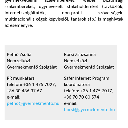
gyermekvédelmi szakembereket, webes biztonsági
szakembereket, úgynevezett stakeholdereket (távközlők,
internetszolgáltatók, non-profit szövetségek,
multinacionális cégek képviselői, tanárok stb.) is meghívtak
az eseményre.
Pethő Zsófia
Borsi Zsuzsanna
Nemzetközi
Nemzetközi
Gyermekmentő Szolgálat
Gyermekmentő Szolgálat
PR munkatárs
Safer Internet Program
telefon: +36 1 475 7027,
koordinátora
+36 30 436 37 67
telefon: +36 1 475 7017,
e-mail:
+36 70 70 80 574
petho@gyermekmento.hu
e-mail:
borsi@gyermekmento.hu