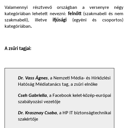
Valamennyi résztvevő országban a versenyre négy
kategóriában lehetett nevezni:
felnőtt
(szakmabeli és nem
szakmabeli), illetve
ifjúsági
(egyéni és csoportos)
kategóriában
.
A zsűri tagjai:
Dr. Vass Ágnes
, a Nemzeti Média- és Hírközlési
Hatóság Médiatanács tag, a zsűri elnöke
Cseh Gabriella
, a Facebook kelet-közép-európai
szabályozási vezetője
Dr. Krasznay Csaba
, a HP IT biztonságtechnikai
szakértője