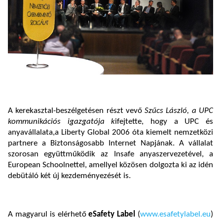
A kerekasztal-beszélgetésen részt vevő
Szűcs László, a UPC
kommunikációs igazgatója k
ifejtette, hogy a UPC és
anyavállalata,a Liberty Global 2006 óta kiemelt nemzetközi
partnere a Biztonságosabb Internet Napjának. A vállalat
szorosan együttműködik az Insafe anyaszervezetével, a
European Schoolnettel, amellyel közösen dolgozta ki az idén
debütáló két új kezdeményezését is.
A magyarul is elérhető
eSafety Label
(
www.esafetylabel.eu
)