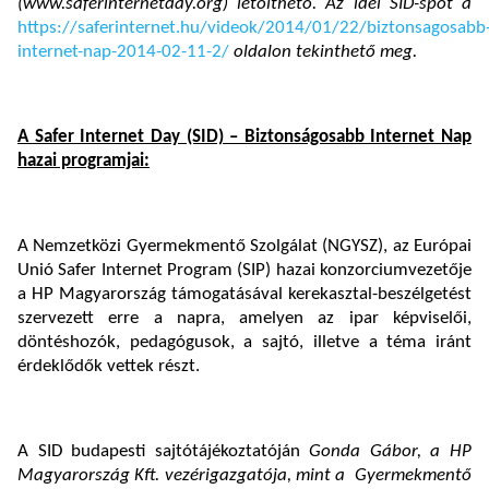
(www.saferinternetday.org) letölthető. Az idei SID-spot a
https://saferinternet.hu/videok/2014/01/22/biztonsagosabb
internet-nap-2014-02-11-2/
oldalon tekinthető meg.
A Safer Internet Day (SID) – Biztonságosabb Internet Nap
hazai programjai:
A Nemzetközi Gyermekmentő Szolgálat (NGYSZ), az Európai
Unió Safer Internet Program (SIP) hazai konzorciumvezetője
a HP Magyarország támogatásával kerekasztal-beszélgetést
szervezett erre a napra, amelyen az ipar képviselői,
döntéshozók, pedagógusok, a sajtó, illetve a téma iránt
érdeklődők vettek részt.
A SID budapesti sajtótájékoztatóján
Gonda Gábor,
a HP
Magyarország Kft. vezérigazgatója, mint a Gyermekmentő