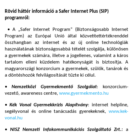
Rövid háttér információ a Safer Internet Plus (SIP)
programról:
• A „Safer Internet Program” (Biztonságosabb Internet
Program) az Európai Unió által közvetítettértékrenddel
összhangban az internet és az új online technológiák
használatának biztonságosabbá tételét szolgálja, különösen
a gyermekek számára, illetve a jogellenes, valamint a káros
tartalom elleni küzdelem hatékonyságát is biztosítja. A
magyarországi konzorcium a gyermekek, szülők, tanárok és
a döntéshozók felvilágosítását tűzte ki célul.
•
Nemzetközi Gyermekmentő Szolgálat
: konzorcium-
vezető, awareness centre,
www.gyermekmento.hu
•
Kék Vonal Gyermekkrízis Alapítvány
: internet helpline,
segélyvonal és online tanácsadás gyerekeknek,
www.kek-
vonal.hu
•
NISZ
Nemzeti Infokommunikációs Szolgáltató Zrt.:
a