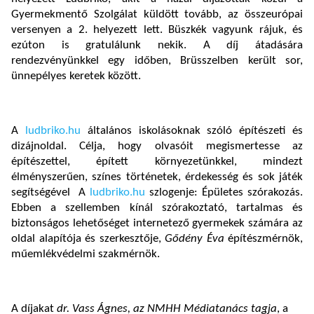
Gyermekmentő Szolgálat küldött tovább, az összeurópai
versenyen a 2. helyezett lett. Büszkék vagyunk rájuk, és
ezúton is gratulálunk nekik. A díj átadására
rendezvényünkkel egy időben, Brüsszelben került sor,
ünnepélyes keretek között.
A
ludbriko.hu
általános iskolásoknak szóló építészeti és
dizájnoldal. Célja, hogy olvasóit megismertesse az
építészettel, épített környezetünkkel, mindezt
élményszerűen, színes történetek, érdekesség és sok játék
segítségével A
ludbriko.hu
szlogenje: Épületes szórakozás.
Ebben a szellemben kínál szórakoztató, tartalmas és
biztonságos lehetőséget internetező gyermekek számára az
oldal alapítója és szerkesztője,
Gődény Éva
építészmérnök,
műemlékvédelmi szakmérnök.
A díjakat
dr. Vass Ágnes, az NMHH Médiatanács tagja
, a