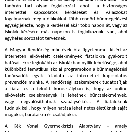
tanórán tart olyan foglalkozást, ahol a biztonságos
internettel kapcsolatos kérdéseket és válaszokat
fogalmaznak meg a diákokkal. Több rendőri bűnmegelőzési
egység jelezte, hogy a kérdéssel akár több napon át, vagy az
iskolák kérésére más napokon is foglalkoznak, van, ahol
egyhetes sorozatot terveznek.
A Magyar Rendőrség már évek óta figyelemmel kíséri az
interneten elkövetett cselekmények fiatalokra gyakorolt
hatását. Erre leginkább az iskolákban nyílik lehetősége, ahol
különböző tematikus iskolai programokon a bűnmegelőzési
tanácsadók egyik feladata az internettel kapcsolatos
prevenciós munka. A rendőrségi szakemberek tudatosítják
a fiatal és a felnőtt korosztályban is, hogy az online
elkövetett cselekmények is lehetnek bűncselekmények,
vagy megvalósíthatnak szabálysértést. A fiataloknak
tudniuk kell, hogy milyen hatása lehet netes életüknek saját
magukra, barátaikra és családjukra.
A Kék Vonal Gyermekkrízis Alapítvány – amely