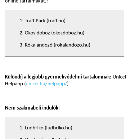
online tartalmakat):
1. Traff Park (traff.hu)
2. Okos doboz (okosdoboz.hu)
3. Rókalandozó (rokalandozo.hu)
Különdíj a legjobb gyermekvédelmi tartalomnak
: Unicef
Helpapp (
unicef.hu/helpapp/
)
Nem szakmabeli indulók:
1. Ludbriko (ludbriko.hu)