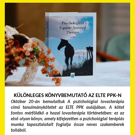
KÜLÖNLEGES KÖNYVBEMUTATÓ AZ ELTE PPK-N
Október 20-án bemutattuk A pszichológiai lovasterápia
című tanulmánykötetet az ELTE PPK aulájában. A kötet
fontos mérföldkő a hazai lovasterápia történetében: ez az
első olyan könyv, amely kifejezetten a pszichológiai terápiás
munka tapasztalatait foglalja össze neves szakemberek
tollából.