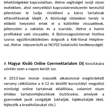
lehetőségekkel kapcsolatban, illetve segítséget nyújt olyan
esetekben, ahol nemzetközi kapcsolatrendszerén keresztül
jelentősen le tudja rövidíteni a káros tartalmak
eltávolításának idejét. A közösségi oldalakon tavaly is
előkelő helyezést értek el a különféle visszaélések,
jellemzően a zaklatás és a zsarolás, illetve a hamis
profilokkal való visszaélés. A Biztonságosinternet Hotline
szoros együttműködésben dolgozik a Kék-Vonal Helpline-
nal, illetve népszerűsíti az NGYSZ tudatosító tevékenységét.
A
Magyar Kiváló Online Gyermektartalom Díj
kiosztására
szintén ezen a napon került sor.
A 2013-ban immár második alkalommal meghirdetett
verseny célkitűzése a 6-12 év közötti korosztályt megcélzó
minőségi online tartalmak előállítása, valamint olyan
értékes tartalomfejlesztések ösztönzése, amelyek a
gyermekek javát szolgálják (oktatják, tájékoztatják őket,
fejlesztik a kreativitásukat stb.).