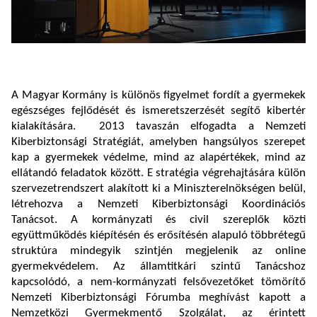
A Magyar Kormány is különös figyelmet fordít a gyermekek
egészséges fejlődését és ismeretszerzését segítő kibertér
kialakítására. 2013 tavaszán elfogadta a Nemzeti
Kiberbiztonsági Stratégiát, amelyben hangsúlyos szerepet
kap a gyermekek védelme, mind az alapértékek, mind az
ellátandó feladatok között. E stratégia végrehajtására külön
szervezetrendszert alakított ki a Miniszterelnökségen belül,
létrehozva a Nemzeti Kiberbiztonsági Koordinációs
Tanácsot. A kormányzati és civil szereplők közti
együttműködés kiépítésén és erősítésén alapuló többrétegű
struktúra mindegyik szintjén megjelenik az online
gyermekvédelem. Az államtitkári szintű Tanácshoz
kapcsolódó, a nem-kormányzati felsővezetőket tömörítő
Nemzeti Kiberbiztonsági Fórumba meghívást kapott a
Nemzetközi Gyermekmentő Szolgálat, az érintett