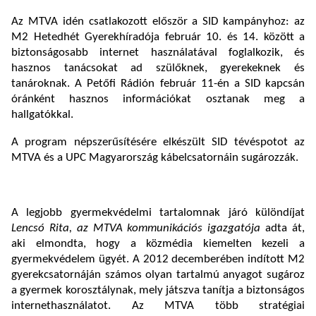
Az MTVA idén csatlakozott először a SID kampányhoz: az
M2 Hetedhét Gyerekhíradója február 10. és 14. között a
biztonságosabb internet használatával foglalkozik, és
hasznos tanácsokat ad szülőknek, gyerekeknek és
tanároknak. A Petőfi Rádión február 11-én a SID kapcsán
óránként hasznos információkat osztanak meg a
hallgatókkal.
A program népszerűsítésére elkészült SID tévéspotot az
MTVA és a UPC Magyarország kábelcsatornáin sugározzák.
A legjobb gyermekvédelmi tartalomnak járó különdíjat
Lencsó Rita, az MTVA kommunikációs igazgatója
adta át,
aki elmondta, hogy a közmédia kiemelten kezeli a
gyermekvédelem ügyét. A 2012 decemberében indított M2
gyerekcsatornáján számos olyan tartalmú anyagot sugároz
a gyermek korosztálynak, mely játszva tanítja a biztonságos
internethasználatot. Az MTVA több stratégiai