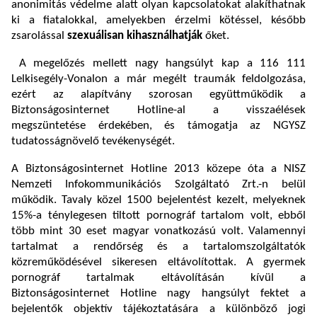
anonimitás védelme alatt olyan kapcsolatokat alakíthatnak
ki a fiatalokkal, amelyekben érzelmi kötéssel, később
zsarolással
szexuálisan kihasználhatják
őket.
A megelőzés mellett nagy hangsúlyt kap a 116 111
Lelkisegély-Vonalon a már megélt traumák feldolgozása,
ezért az alapítvány szorosan együttműködik a
Biztonságosinternet Hotline-al a visszaélések
megszüntetése érdekében, és támogatja az NGYSZ
tudatosságnövelő tevékenységét.
A Biztonságosinternet Hotline 2013 közepe óta a NISZ
Nemzeti Infokommunikációs Szolgáltató Zrt.-n belül
működik. Tavaly közel 1500 bejelentést kezelt, melyeknek
15%-a ténylegesen tiltott pornográf tartalom volt, ebből
több mint 30 eset magyar vonatkozású volt. Valamennyi
tartalmat a rendőrség és a tartalomszolgáltatók
közreműködésével sikeresen eltávolítottak. A gyermek
pornográf tartalmak eltávolításán kívül a
Biztonságosinternet Hotline nagy hangsúlyt fektet a
bejelentők objektív tájékoztatására a különböző jogi