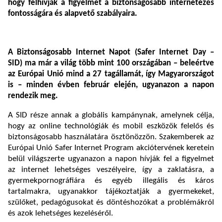
hogy felhívják a figyelmet a biztonságosabb internetezés
fontosságára és alapvető szabályaira.
A Biztonságosabb Internet Napot (Safer Internet Day –
SID) ma már a világ több mint 100 országában – beleértve
az Európai Unió mind a 27 tagállamát, így Magyarországot
is – minden évben február elején, ugyanazon a napon
rendezik meg.
A SID része annak a globális kampánynak, amelynek célja,
hogy az online technológiák és mobil eszközök felelős és
biztonságosabb használatára ösztönözzön. Szakemberek az
Európai Unió Safer Internet Program akciótervének keretein
belül világszerte ugyanazon a napon hívják fel a figyelmet
az internet lehetséges veszélyeire, így a zaklatásra, a
gyermekpornográfiára és egyéb illegális és káros
tartalmakra, ugyanakkor tájékoztatják a gyermekeket,
szülőket, pedagógusokat és döntéshozókat a problémákról
és azok lehetséges kezeléséről.