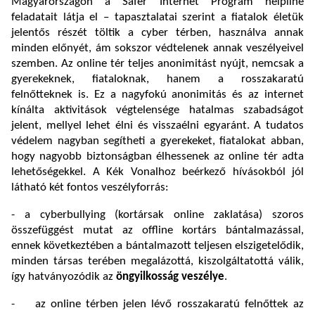
Magyarországon a Safer Internet Program helpline
feladatait látja el – tapasztalatai szerint a fiatalok életük
jelentős részét töltik a cyber térben, használva annak
minden előnyét, ám sokszor védtelenek annak veszélyeivel
szemben. Az online tér teljes anonimitást nyújt, nemcsak a
gyerekeknek, fiataloknak, hanem a rosszakaratú
felnőtteknek is. Ez a nagyfokú anonimitás és az internet
kínálta aktivitások végtelensége hatalmas szabadságot
jelent, mellyel lehet élni és visszaélni egyaránt. A tudatos
védelem nagyban segítheti a gyerekeket, fiatalokat abban,
hogy nagyobb biztonságban élhessenek az online tér adta
lehetőségekkel. A Kék Vonalhoz beérkező hívásokból jól
látható két fontos veszélyforrás:
- a cyberbullying (kortársak online zaklatása) szoros
összefüggést mutat az offline kortárs bántalmazással,
ennek következtében a bántalmazott teljesen elszigetelődik,
minden társas terében megalázottá, kiszolgáltatottá válik,
így hatványozódik az
öngyilkosság veszélye
.
- az online térben jelen lévő rosszakaratú felnőttek az