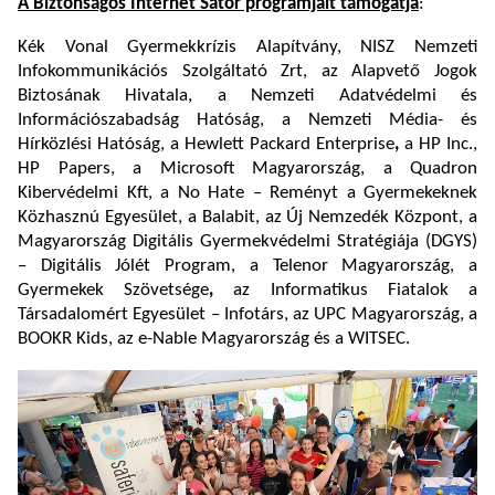
A Biztonságos Internet Sátor programjait támogatja
:
Kék Vonal Gyermekkrízis Alapítvány, NISZ Nemzeti
Infokommunikációs Szolgáltató Zrt, az Alapvető Jogok
Biztosának Hivatala, a Nemzeti Adatvédelmi és
Információszabadság Hatóság, a Nemzeti Média- és
Hírközlési Hatóság, a Hewlett Packard Enterprise
,
a HP Inc.,
HP Papers, a Microsoft Magyarország, a Quadron
Kibervédelmi Kft, a No Hate – Reményt a Gyermekeknek
Közhasznú Egyesület, a Balabit, az Új Nemzedék Központ, a
Magyarország Digitális Gyermekvédelmi Stratégiája (DGYS)
– Digitális Jólét Program, a Telenor Magyarország, a
Gyermekek Szövetsége
,
az Informatikus Fiatalok a
Társadalomért Egyesület – Infotárs, az UPC Magyarország, a
BOOKR Kids, az e-Nable Magyarország és a WITSEC.