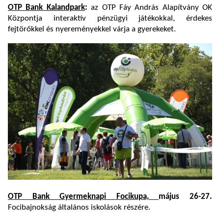
OTP Bank Kalandpark
:
az OTP Fáy András Alapítvány OK
Központja interaktív pénzügyi játékokkal, érdekes
fejtörőkkel és nyereményekkel várja a gyerekeket.
OTP Bank Gyermeknapi Focikupa,
május 26-27.
Focibajnokság általános iskolások részére.