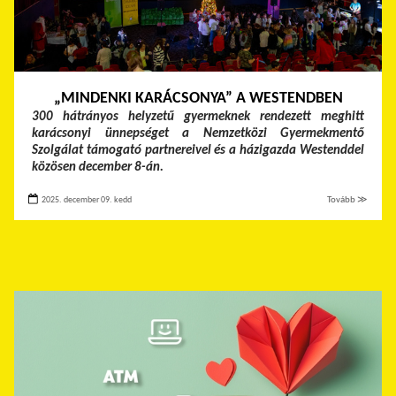
„MINDENKI KARÁCSONYA” A WESTENDBEN
300 hátrányos helyzetű gyermeknek rendezett meghitt
karácsonyi ünnepséget a Nemzetközi Gyermekmentő
Szolgálat támogató partnereivel és a házigazda Westenddel
közösen december 8-án.
2025. december 09. kedd
Tovább ≫