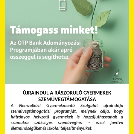
ÚJRAINDUL A RÁSZORULÓ GYERMEKEK
SZEMÜVEGTÁMOGATÁSA
A Nemzetközi Gyermekmentő Szolgálat újraindítja
szemüvegtámogatási programját, melynek célja, hogy
hátrányos helyzetű gyermekek is hozzájuthassanak a
számukra szükséges szemüveghez – ezzel javítva
életminőségüket és iskolai teljesítményüket.