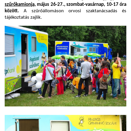
szűrőkamionja,
május 26-27., szombat-vasárnap, 10-17 óra
között.
A szűrőállomáson orvosi szaktanácsadás és
tájékoztatás zajlik.