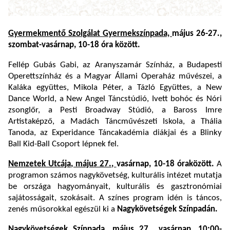
Gyermekmentő Szolgálat Gyermekszínpada,
május 26-27.,
szombat-vasárnap, 10-18 óra között.
Fellép Gubás Gabi, az Aranyszamár Színház, a Budapesti
Operettszínház és a Magyar Állami Operaház művészei, a
Kaláka együttes, Mikola Péter, a Tázló Együttes, a New
Dance World, a New Angel Táncstúdió, Ivett bohóc és Nóri
zsonglőr, a Pesti Broadway Stúdió, a Baross Imre
Artistaképző, a Madách Táncművészeti Iskola, a Thália
Tanoda, az Experidance Táncakadémia diákjai és a Blinky
Ball Kid-Ball Csoport lépnek fel.
Nemzetek Utcája, május 27.,
vasárnap, 10-18 óra
között.
A
programon számos nagykövetség, kulturális intézet mutatja
be országa hagyományait, kulturális és gasztronómiai
sajátosságait, szokásait. A színes program idén is táncos,
zenés műsorokkal egészül ki a
Nagykövetségek Színpadán.
Nagykövetségek Színpada,
május 27., vasárnap, 10:00-