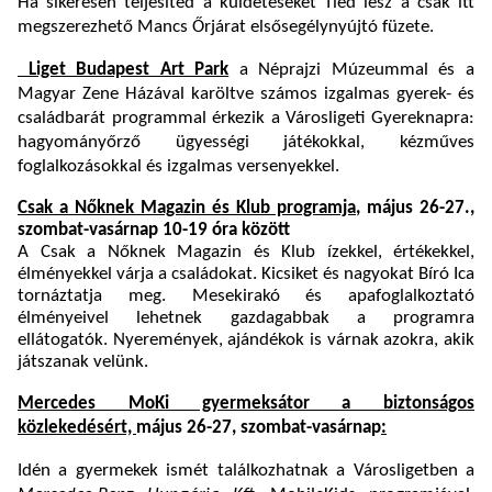
Ha sikeresen teljesíted a küldetéseket Tiéd lesz a csak itt
megszerezhető Mancs Őrjárat elsősegélynyújtó füzete.
Liget Budapest Art Park
a Néprajzi Múzeummal és a
Magyar Zene Házával karöltve számos izgalmas gyerek- és
családbarát programmal érkezik a Városligeti Gyereknapra:
hagyományőrző ügyességi játékokkal, kézműves
foglalkozásokkal és izgalmas versenyekkel.
Csak a Nőknek Magazin és Klub programja
, május 26-27.,
szombat-vasárnap 10-19 óra között
A Csak a Nőknek Magazin és Klub ízekkel, értékekkel,
élményekkel várja a családokat. Kicsiket és nagyokat Bíró Ica
tornáztatja meg. Mesekirakó és apafoglalkoztató
élményeivel lehetnek gazdagabbak a programra
ellátogatók. Nyeremények, ajándékok is várnak azokra, akik
játszanak velünk.
Mercedes MoKi gyermeksátor a biztonságos
közlekedésért,
május 26-27, szombat-vasárnap
:
Idén a gyermekek ismét találkozhatnak a Városligetben a