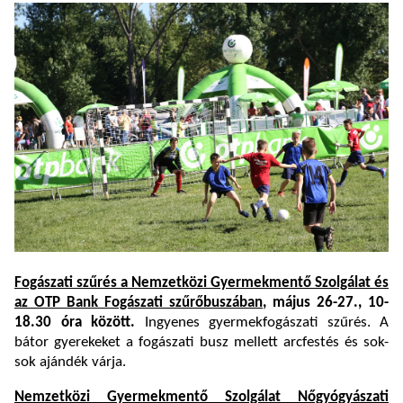
Fogászati szűrés a Nemzetközi Gyermekmentő Szolgálat és
az OTP Bank Fogászati szűrőbuszában
, május 26-27., 10-
18.30 óra között.
Ingyenes gyermekfogászati szűrés. A
bátor gyerekeket a fogászati busz mellett arcfestés és sok-
sok ajándék várja.
Nemzetközi Gyermekmentő Szolgálat Nőgyógyászati