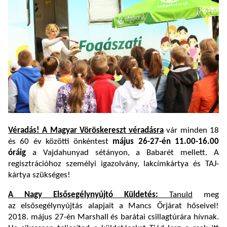
Véradás! A Magyar Vöröskereszt véradásra
vár minden 18
és 60 év közötti önkéntest
m
ájus 26-27-én 11.
00-16.00
óráig
a Vajdahunyad sétányon, a Babarét mellett. A
regisztrációhoz személyi igazolvány, lakcímkártya és TAJ-
kártya szükséges!
A Nagy Elsősegélynyújtó Küldetés:
Tanuld
meg
az elsősegélynyújtás alapjait a Mancs Őrjárat hőseivel!
2018. május 27-én Marshall és barátai csillagtúrára hívnak.