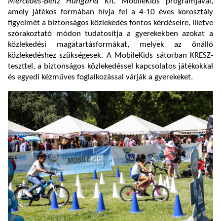
Mercedes-Benz Hungária Kft.
MobileKids programjával,
amely játékos formában hívja fel a 4-10 éves korosztály
figyelmét a biztonságos közlekedés fontos kérdéseire, illetve
szórakoztató módon tudatosítja a gyerekekben azokat a
közlekedési magatartásformákat, melyek az önálló
közlekedéshez szükségesek. A MobileKids sátorban KRESZ-
teszttel, a biztonságos közlekedéssel kapcsolatos játékokkal
és egyedi kézműves foglalkozással várják a gyerekeket.