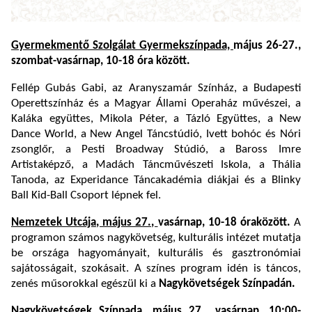
Gyermekmentő Szolgálat Gyermekszínpada,
május 26-27.,
szombat-vasárnap, 10-18 óra között.
Fellép Gubás Gabi, az Aranyszamár Színház, a Budapesti
Operettszínház és a Magyar Állami Operaház művészei, a
Kaláka együttes, Mikola Péter, a Tázló Együttes, a New
Dance World, a New Angel Táncstúdió, Ivett bohóc és Nóri
zsonglőr, a Pesti Broadway Stúdió, a Baross Imre
Artistaképző, a Madách Táncművészeti Iskola, a Thália
Tanoda, az Experidance Táncakadémia diákjai és a Blinky
Ball Kid-Ball Csoport lépnek fel.
Nemzetek Utcája, május 27.,
vasárnap, 10-18 óra
között.
A
programon számos nagykövetség, kulturális intézet mutatja
be országa hagyományait, kulturális és gasztronómiai
sajátosságait, szokásait. A színes program idén is táncos,
zenés műsorokkal egészül ki a
Nagykövetségek Színpadán.
Nagykövetségek Színpada,
május 27., vasárnap, 10:00-