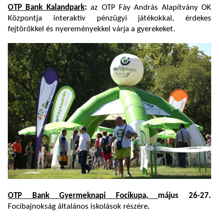
OTP Bank Kalandpark
:
az OTP Fáy András Alapítvány OK
Központja interaktív pénzügyi játékokkal, érdekes
fejtörőkkel és nyereményekkel várja a gyerekeket.
OTP Bank Gyermeknapi Focikupa,
május 26-27.
Focibajnokság általános iskolások részére.