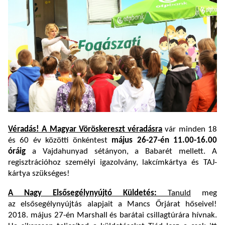
Véradás! A Magyar Vöröskereszt véradásra
vár minden 18
és 60 év közötti önkéntest
m
ájus 26-27-én 11.
00-16.00
óráig
a Vajdahunyad sétányon, a Babarét mellett. A
regisztrációhoz személyi igazolvány, lakcímkártya és TAJ-
kártya szükséges!
A Nagy Elsősegélynyújtó Küldetés:
Tanuld
meg
az elsősegélynyújtás alapjait a Mancs Őrjárat hőseivel!
2018. május 27-én Marshall és barátai csillagtúrára hívnak.