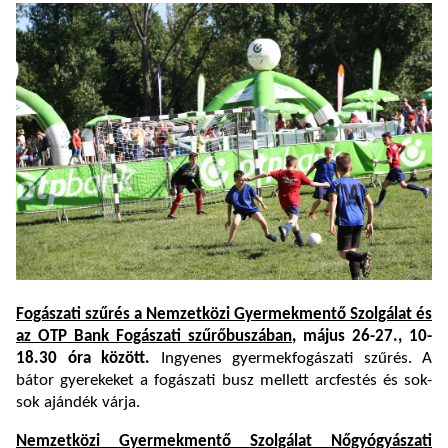
Fogászati szűrés a Nemzetközi Gyermekmentő Szolgálat és
az OTP Bank Fogászati szűrőbuszában
, május 26-27., 10-
18.30 óra között.
Ingyenes gyermekfogászati szűrés. A
bátor gyerekeket a fogászati busz mellett arcfestés és sok-
sok ajándék várja.
Nemzetközi Gyermekmentő Szolgálat Nőgyógyászati