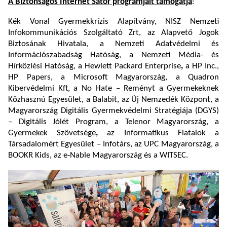
A Biztonságos Internet Sátor programjait támogatja
:
Kék Vonal Gyermekkrízis Alapítvány, NISZ Nemzeti
Infokommunikációs Szolgáltató Zrt, az Alapvető Jogok
Biztosának Hivatala, a Nemzeti Adatvédelmi és
Információszabadság Hatóság, a Nemzeti Média- és
Hírközlési Hatóság, a Hewlett Packard Enterprise
,
a HP Inc.,
HP Papers, a Microsoft Magyarország, a Quadron
Kibervédelmi Kft, a No Hate – Reményt a Gyermekeknek
Közhasznú Egyesület, a Balabit, az Új Nemzedék Központ, a
Magyarország Digitális Gyermekvédelmi Stratégiája (DGYS)
– Digitális Jólét Program, a Telenor Magyarország, a
Gyermekek Szövetsége
,
az Informatikus Fiatalok a
Társadalomért Egyesület – Infotárs, az UPC Magyarország, a
BOOKR Kids, az e-Nable Magyarország és a WITSEC.