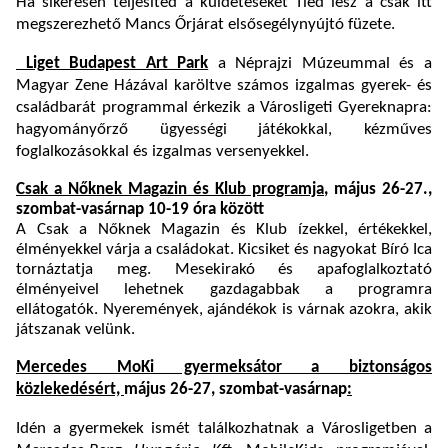
Ha sikeresen teljesíted a küldetéseket Tiéd lesz a csak itt
megszerezhető Mancs Őrjárat elsősegélynyújtó füzete.
Liget Budapest Art Park
a Néprajzi Múzeummal és a
Magyar Zene Házával karöltve számos izgalmas gyerek- és
családbarát programmal érkezik a Városligeti Gyereknapra:
hagyományőrző ügyességi játékokkal, kézműves
foglalkozásokkal és izgalmas versenyekkel.
Csak a Nőknek Magazin és Klub programja
, május 26-27.,
szombat-vasárnap 10-19 óra között
A Csak a Nőknek Magazin és Klub ízekkel, értékekkel,
élményekkel várja a családokat. Kicsiket és nagyokat Bíró Ica
tornáztatja meg. Mesekirakó és apafoglalkoztató
élményeivel lehetnek gazdagabbak a programra
ellátogatók. Nyeremények, ajándékok is várnak azokra, akik
játszanak velünk.
Mercedes MoKi gyermeksátor a biztonságos
közlekedésért,
május 26-27, szombat-vasárnap
:
Idén a gyermekek ismét találkozhatnak a Városligetben a