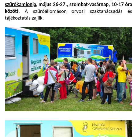
szűrőkamionja,
május 26-27., szombat-vasárnap, 10-17 óra
között.
A szűrőállomáson orvosi szaktanácsadás és
tájékoztatás zajlik.