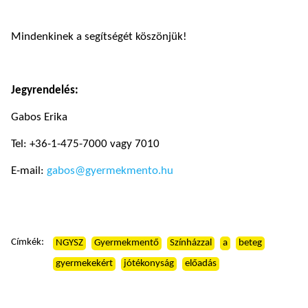
Mindenkinek a segítségét köszönjük!
Jegyrendelés:
Gabos Erika
Tel: +36-1-475-7000 vagy 7010
E-mail:
gabos@gyermekmento.hu
Címkék:
NGYSZ
Gyermekmentő
Színházzal
a
beteg
gyermekekért
jótékonyság
előadás