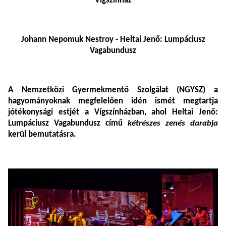
Vígszínház
Johann Nepomuk Nestroy - Heltai Jenő: Lumpáciusz
Vagabundusz
A Nemzetközi Gyermekmentő Szolgálat (NGYSZ) a
hagyományoknak megfelelően idén ismét megtartja
jótékonysági estjét a Vígszínházban, ahol Heltai Jenő:
Lumpáciusz Vagabundusz című
kétrészes zenés darabja
kerül bemutatásra.