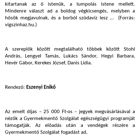
kitartanak az ő istenük, a lumpolás istene mellett.
Mindenre választ ad a boldog végkicsengés, melyben a
hősök megjavulnak, és a borból szódavíz lesz … (Forrás:
vigszinhaz.hu.)
A szereplők között megtalálható többek között Stohl
András, Lengyel Tamás, Lukács Sándor, Hegyi Barbara,
Hevér Gábor, Kerekes József, Danis Lídia.
Rendező:
Eszenyi Enikő
Az emelt díjas – 25 000 Ft-os – jegyek megvásárlásával a
nézők a Gyermekmentő Szolgálat egészségügyi programját
támogatják. Az előadás után a vendégek részére a
Gyermekmentő Szolgálat fogadást ad.