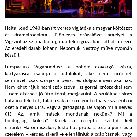
Heltai Jenő 1943-ban írt verses vígjátéka a magyar költészet
és drámairodalom különleges drágaköve, amelyet a
Vígszínház színpadán új, mai feldolgozásban láthat a néző.
Az eredeti darab Johann Nepomuk Nestroy műve nyomán
készült.
Lumpáciusz Vagabundusz, a bohém csavargó ivásra,
kártyázásra csábítja a fiatalokat, akik nem törődnek
semmivel, csak szórják a pénzt, és dolgozni sem akarnak.
Nem lehet rájuk hatni szép szóval, szigorral, erőszakkal sem
– nem akarnak jó útra térni, megjavulni. A szülőknek sincs
hatalma felettük, talán csak a szerelem tudná visszatéríteni
őket a helyes útra, vagy a gazdagság. De vajon mi a helyes
út? Az, amit mások mondanak nekünk? Mi a
boldogság kulcsa? Kinek a receptje szerint kell
élnünk? Három iszákos, lusta fiút próbára tesz a pénz és a
szerelem – kérdés, sikerül-e ellenállniuk a csábításnak, vagy