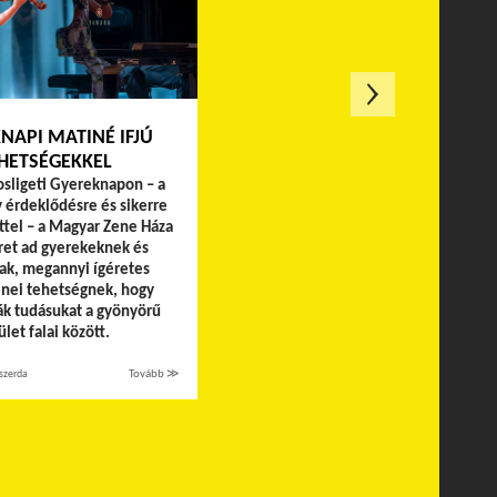
NAPI MATINÉ IFJÚ
HETSÉGEKKEL
osligeti Gyereknapon – a
y érdeklődésre és sikerre
ttel – a Magyar Zene Háza
ret ad gyerekeknek és
nak, megannyi ígéretes
nei tehetségnek, hogy
k tudásukat a gyönyörű
let falai között.
 szerda
Tovább ≫