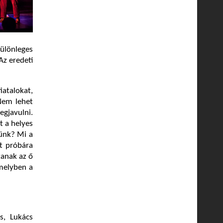
különleges
Az eredeti
atalokat,
Nem lehet
egjavulni.
t a helyes
ünk? Mi a
út próbára
tanak az ő
 melyben a
s, Lukács