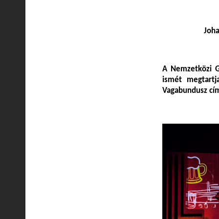
Joha
A Nemzetközi G
ismét megtartj
Vagabundusz c