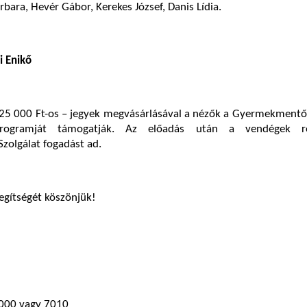
rbara, Hevér Gábor, Kerekes József, Danis Lídia.
i Enikő
 25 000 Ft-os – jegyek megvásárlásával a nézők a Gyermekmentő
programját támogatják. Az előadás után a vendégek r
olgálat fogadást ad.
egítségét köszönjük!
7000 vagy 7010