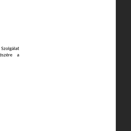
 Szolgálat
észére a