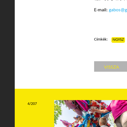
E-mail:
gabos@g
Címkék:
NGYSZ
VISSZA
4/207