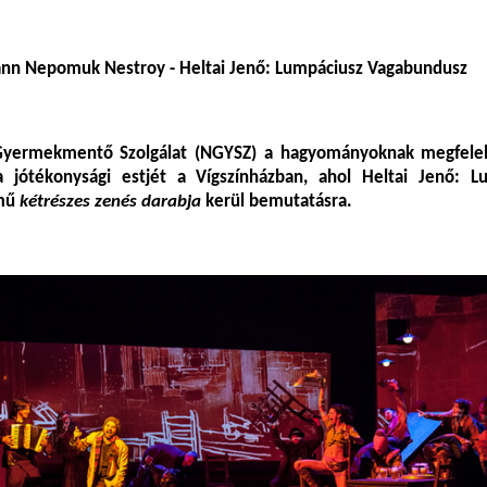
nn Nepomuk Nestroy - Heltai Jenő: Lumpáciusz Vagabundusz
yermekmentő Szolgálat (NGYSZ) a hagyományoknak megfele
a jótékonysági estjét a Vígszínházban, ahol Heltai Jenő: L
ímű
kétrészes zenés darabja
kerül bemutatásra.