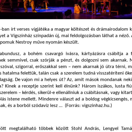
-ban írt verses vígjátéka a magyar költészet és drámairodalom 
et a Vígszínház színpadán új, mai feldolgozásban láthat a néző. 
epomuk Nestroy műve nyomán készült.
bundusz, a bohém csavargó ivásra, kártyázásra csábítja a fi
ek semmivel, csak szórják a pénzt, és dolgozni sem akarnak. 
 szóval, szigorral, erőszakkal sem – nem akarnak jó útra térni, m
s hatalma felettük, talán csak a szerelem tudná visszatéríteni őke
zdagság. De vajon mi a helyes út? Az, amit mások mondanak nek
? Kinek a receptje szerint kell élnünk? Három iszákos, lusta fi
szerelem – kérdés, sikerül-e ellenállniuk a csábításnak, vagy kitar
lás istene mellett. Mindenre választ ad a boldog végkicsengés,
k, és a borból szódavíz lesz … (Forrás: vigszinhaz.hu.)
zött megtalálható többek között Stohl András, Lengyel Tamá