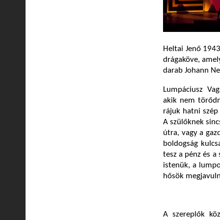
Heltai Jenő 1943
drágaköve, amely
darab Johann N
Lumpáciusz Vaga
akik nem törődn
rájuk hatni szép
A szülőknek sinc
útra, vagy a ga
boldogság kulcsa
tesz a pénz és a 
istenük, a lumpo
hősök megjavulna
A szereplők kö