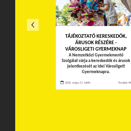
TÁJÉKOZTATÓ KERESKEDŐK,
ÁRUSOK RÉSZÉRE -
VÁROSLIGETI GYERMEKNAP
A Nemzetközi Gyermekmentő
Szolgálat várja a kereskedők és árusok
jelentkezését az idei Városligeti
Gyermeknapra.
2026. május 11. hétfő
Tovább 