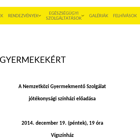
EGÉSZSÉGÜGYI
EK
RENDEZVÉNYEK
GALÉRIÁK
FELHÍVÁSOK
SZOLGÁLTATÁSOK
G GYERMEKEKÉRT
A Nemzetközi Gyermekmentő Szolgálat
jótékonysági színházi előadása
2014. december 19. (péntek), 19 óra
Vígszínház