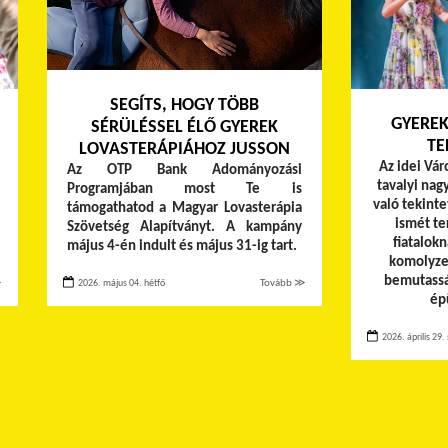
SEGÍTS, HOGY TÖBB
GYEREK
SÉRÜLÉSSEL ÉLŐ GYEREK
TE
LOVASTERÁPIÁHOZ JUSSON
Az idei Vár
Az OTP Bank Adományozási
tavalyi nag
Programjában most Te is
való tekinte
támogathatod a Magyar Lovasterápia
ismét te
Szövetség Alapítványt. A kampány
fiatalok
május 4-én indult és május 31-ig tart.
komolyze
bemutassá
≫
2026. május 04. hétfő
Tovább ≫
épü
2026. április 29.