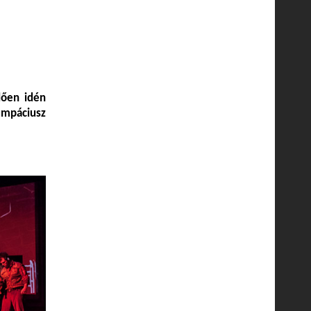
lően idén
umpáciusz