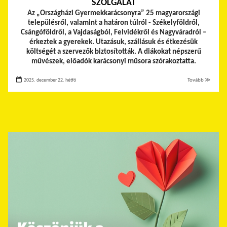
SZOLGÁLAT
Az „Országházi Gyermekkarácsonyra” 25 magyarországi
településről, valamint a határon túlról - Székelyföldről,
Csángóföldről, a Vajdaságból, Felvidékről és Nagyváradról –
érkeztek a gyerekek.
Utazásuk, szállásuk és étkezésük
költségét a szervezők biztosították. A diákokat népszerű
művészek, előadók karácsonyi műsora szórakoztatta.
2025. december 22. hétfő
Tovább ≫