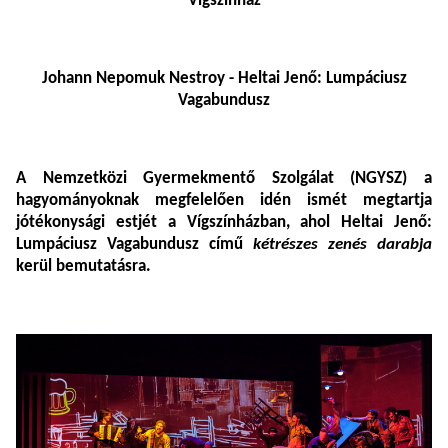
Vígszínház
Johann Nepomuk Nestroy - Heltai Jenő: Lumpáciusz
Vagabundusz
A Nemzetközi Gyermekmentő Szolgálat (NGYSZ) a
hagyományoknak megfelelően idén ismét megtartja
jótékonysági estjét a Vígszínházban, ahol Heltai Jenő:
Lumpáciusz Vagabundusz című
kétrészes zenés darabja
kerül bemutatásra.