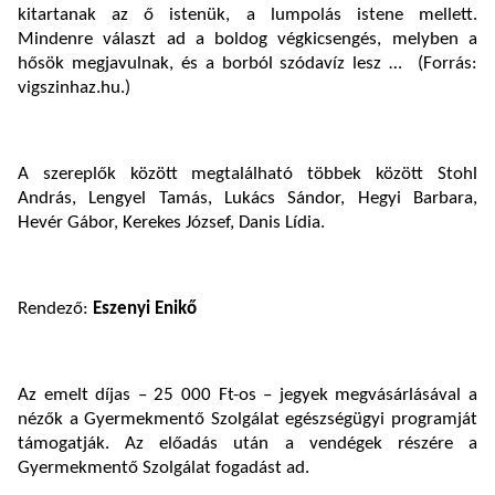
kitartanak az ő istenük, a lumpolás istene mellett.
Mindenre választ ad a boldog végkicsengés, melyben a
hősök megjavulnak, és a borból szódavíz lesz … (Forrás:
vigszinhaz.hu.)
A szereplők között megtalálható többek között Stohl
András, Lengyel Tamás, Lukács Sándor, Hegyi Barbara,
Hevér Gábor, Kerekes József, Danis Lídia.
Rendező:
Eszenyi Enikő
Az emelt díjas – 25 000 Ft-os – jegyek megvásárlásával a
nézők a Gyermekmentő Szolgálat egészségügyi programját
támogatják. Az előadás után a vendégek részére a
Gyermekmentő Szolgálat fogadást ad.