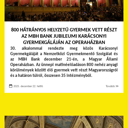
800 HÁTRÁNYOS HELYZETŰ GYERMEK VETT RÉSZT
AZ MBH BANK JUBILEUMI KARÁCSONYI
GYERMEKGÁLÁJÁN AZ OPERAHÁZBAN
30. alkalommal rendezte meg közös Karácsonyi
Gyermekgáláját a Nemzetközi Gyermekmentő Szolgálat és
az MBH Bank december 21-én, a Magyar Állami
Operaházban. Az ünnepi matinéelőadáson 800 nehéz anyagi
körülmények között élő gyermek vett részt Magyarországról
és a határon túlról, összesen 35 intézményből.
2025. december 22. hétfő
Tovább ≫