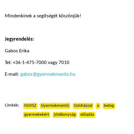
Mindenkinek a segítségét köszönjük!
Jegyrendelés:
Gabos Erika
Tel: +36-1-475-7000 vagy 7010
E-mail:
gabos@gyermekmento.hu
Címkék:
NGYSZ
Gyermekmentő
Színházzal
a
beteg
gyermekekért
jótékonyság
előadás