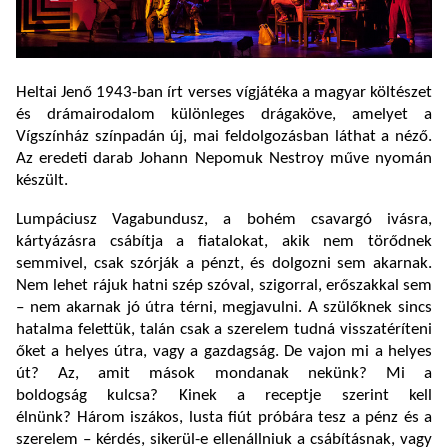
Heltai Jenő 1943-ban írt verses vígjátéka a magyar költészet
és drámairodalom különleges drágaköve, amelyet a
Vígszínház színpadán új, mai feldolgozásban láthat a néző.
Az eredeti darab Johann Nepomuk Nestroy műve nyomán
készült.
Lumpáciusz Vagabundusz, a bohém csavargó ivásra,
kártyázásra csábítja a fiatalokat, akik nem törődnek
semmivel, csak szórják a pénzt, és dolgozni sem akarnak.
Nem lehet rájuk hatni szép szóval, szigorral, erőszakkal sem
– nem akarnak jó útra térni, megjavulni. A szülőknek sincs
hatalma felettük, talán csak a szerelem tudná visszatéríteni
őket a helyes útra, vagy a gazdagság. De vajon mi a helyes
út? Az, amit mások mondanak nekünk? Mi a
boldogság kulcsa? Kinek a receptje szerint kell
élnünk? Három iszákos, lusta fiút próbára tesz a pénz és a
szerelem – kérdés, sikerül-e ellenállniuk a csábításnak, vagy