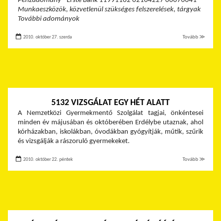
Pénzadomány
- Erste Bank 11991102 02104227 00070041
Munkaeszközök, közvetlenül szükséges felszerelések, tárgyak
További adományok
2010. október 27. szerda
Tovább ≫
5132 VIZSGÁLAT EGY HÉT ALATT
A Nemzetközi Gyermekmentő Szolgálat tagjai, önkéntesei
minden év májusában és októberében Erdélybe utaznak, ahol
kórházakban, iskolákban, óvodákban gyógyítják, műtik, szűrik
és vizsgálják a rászoruló gyermekeket.
2010. október 22. péntek
Tovább ≫