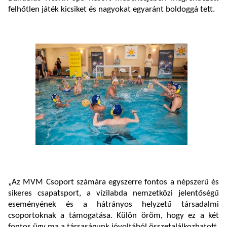
felhőtlen játék kicsiket és nagyokat egyaránt boldoggá tett.
„Az MVM Csoport számára egyszerre fontos a népszerű és
sikeres csapatsport, a vízilabda nemzetközi jelentőségű
eseményének és a hátrányos helyzetű társadalmi
csoportoknak a támogatása. Külön öröm, hogy ez a két
fontos ügy ma a társaságunk jóvoltából összetalálkozhatott.