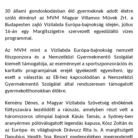
30 állami gondoskodásban élő gyermeknek adott életre
szóló élményt az MVM Magyar Villamos Művek Zrt. a
Budapesten zajló Vízilabda Európa-bajnokság idején, július
16-án egy Margitszigetre szervezett egyedülálló vizes
programmal.
Az MVM mint a Vízilabda Európa-bajnokság nemzeti
főszponzora és a Nemzetközi Gyermekmentő Szolgálat
kiemelt támogatója, az eseménnyel a sportszponzorációs és
karitatív programjainak erejét igyekezett egyesíteni; így
esett a választás az EB-hez kapcsolódóan a Nemzetközi
Gyermekmentő Szolgálat által rendszeresen támogatott
gyermekotthonokban élőkre.
Kemény Dénes, a Magyar Vízilabda Szövetség elnökének
füttyszavára kezdődött a ráúszás, amelyben részt vett a
háromszoros olimpiai bajnok Kásás Tamás, a Sydney-ben
aranyérmes pólóválogatott legendás kapusa, Kósz Zoltán és
az Európa- és világbajnok Drávucz Rita is. A margitszigeti
Danubius Health Spa Resort medencéjében megrendezett