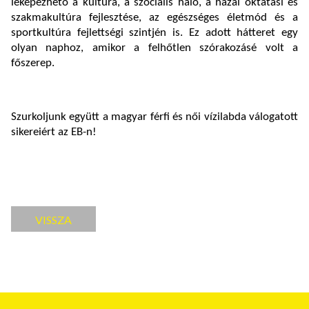
leképezhető a kultúra, a szociális háló, a hazai oktatási és
szakmakultúra fejlesztése, az egészséges életmód és a
sportkultúra fejlettségi szintjén is. Ez adott hátteret egy
olyan naphoz, amikor a felhőtlen szórakozásé volt a
főszerep.
Szurkoljunk együtt a magyar férfi és női vízilabda válogatott
sikereiért az EB-n!
VISSZA