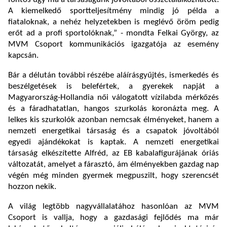
A kiemelkedő sportteljesítmény mindig jó példa a
fiataloknak, a nehéz helyzetekben is meglévő öröm pedig
erőt ad a profi sportolóknak,” - mondta Felkai György, az
MVM Csoport kommunikációs igazgatója az esemény
kapcsán.
Bár a délután további részébe aláírásgyűjtés, ismerkedés és
beszélgetések is belefértek, a gyerekek napját a
Magyarország-Hollandia női válogatott vízilabda mérkőzés
és a fáradhatatlan, hangos szurkolás koronázta meg. A
lelkes kis szurkolók azonban nemcsak élményeket, hanem a
nemzeti energetikai társaság és a csapatok jóvoltából
egyedi ajándékokat is kaptak. A nemzeti energetikai
társaság elkészítette Alfréd, az EB kabalafigurájának óriás
változatát, amelyet a fárasztó, ám élményekben gazdag nap
végén még minden gyermek megpuszilt, hogy szerencsét
hozzon nekik.
A világ legtöbb nagyvállalatához hasonlóan az MVM
Csoport is vallja, hogy a gazdasági fejlődés ma már