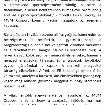
A kiemelkedő sportteljesítmény mindig jó példa a
fiataloknak, a nehéz helyzetekben is meglévő öröm pedig
erőt ad a profi sportolóknak,” - mondta Felkai György, az
MVM Csoport kommunikációs igazgatója az esemény
kapcsán.
Bár a délután további részébe aláírásgyűjtés, ismerkedés és
beszélgetések is belefértek, a gyerekek napját a
Magyarország-Hollandia női válogatott vízilabda mérkőzés
és a fáradhatatlan, hangos szurkolás koronázta meg. A
lelkes kis szurkolók azonban nemcsak élményeket, hanem a
nemzeti energetikai társaság és a csapatok jóvoltából
egyedi ajándékokat is kaptak. A nemzeti energetikai
társaság elkészítette Alfréd, az EB kabalafigurájának óriás
változatát, amelyet a fárasztó, ám élményekben gazdag nap
végén még minden gyermek megpuszilt, hogy szerencsét
hozzon nekik.
A világ legtöbb nagyvállalatához hasonlóan az MVM
Csoport is vallja, hogy a gazdasági fejlődés ma már