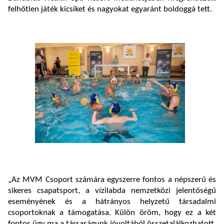
felhőtlen játék kicsiket és nagyokat egyaránt boldoggá tett.
„Az MVM Csoport számára egyszerre fontos a népszerű és
sikeres csapatsport, a vízilabda nemzetközi jelentőségű
eseményének és a hátrányos helyzetű társadalmi
csoportoknak a támogatása. Külön öröm, hogy ez a két
fontos ügy ma a társaságunk jóvoltából összetalálkozhatott.