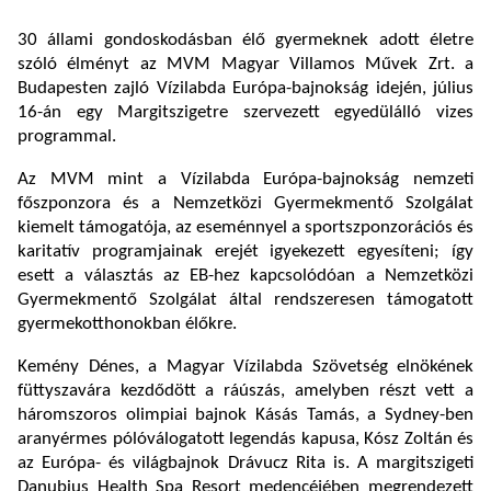
30 állami gondoskodásban élő gyermeknek adott életre
szóló élményt az MVM Magyar Villamos Művek Zrt. a
Budapesten zajló Vízilabda Európa-bajnokság idején, július
16-án egy Margitszigetre szervezett egyedülálló vizes
programmal.
Az MVM mint a Vízilabda Európa-bajnokság nemzeti
főszponzora és a Nemzetközi Gyermekmentő Szolgálat
kiemelt támogatója, az eseménnyel a sportszponzorációs és
karitatív programjainak erejét igyekezett egyesíteni; így
esett a választás az EB-hez kapcsolódóan a Nemzetközi
Gyermekmentő Szolgálat által rendszeresen támogatott
gyermekotthonokban élőkre.
Kemény Dénes, a Magyar Vízilabda Szövetség elnökének
füttyszavára kezdődött a ráúszás, amelyben részt vett a
háromszoros olimpiai bajnok Kásás Tamás, a Sydney-ben
aranyérmes pólóválogatott legendás kapusa, Kósz Zoltán és
az Európa- és világbajnok Drávucz Rita is. A margitszigeti
Danubius Health Spa Resort medencéjében megrendezett