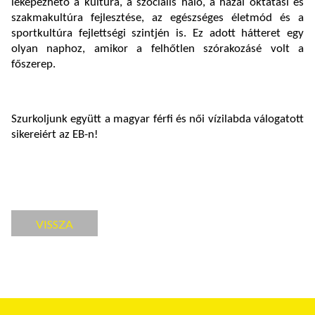
leképezhető a kultúra, a szociális háló, a hazai oktatási és
szakmakultúra fejlesztése, az egészséges életmód és a
sportkultúra fejlettségi szintjén is. Ez adott hátteret egy
olyan naphoz, amikor a felhőtlen szórakozásé volt a
főszerep.
Szurkoljunk együtt a magyar férfi és női vízilabda válogatott
sikereiért az EB-n!
VISSZA