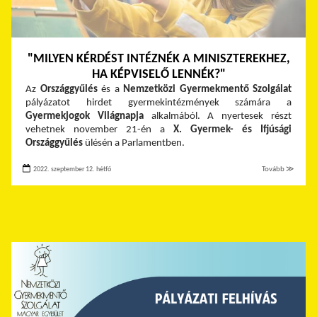
"MILYEN KÉRDÉST INTÉZNÉK A MINISZTEREKHEZ,
HA KÉPVISELŐ LENNÉK?"
Az
Országgyűlés
és a
Nemzetközi Gyermekmentő Szolgálat
pályázatot hirdet gyermekintézmények számára a
Gyermekjogok Világnapja
alkalmából. A nyertesek részt
vehetnek november 21-én a
X. Gyermek- és Ifjúsági
Országgyűlés
ülésén a Parlamentben.
2022. szeptember 12. hétfő
Tovább ≫