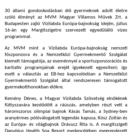
30 állami gondoskodásban élő gyermeknek adott életre
szóló élményt az MVM Magyar Villamos Művek Zrt. a
Budapesten zajló Vízilabda Európa-bajnokság idején, július
16-án egy Margitszigetre szervezett egyedülálló vizes
programmal.
Az MVM mint a Vízilabda Európa-bajnokság nemzeti
főszponzora és a Nemzetközi Gyermekmentő Szolgálat
kiemelt támogatója, az eseménnyel a sportszponzorációs és
karitatív programjainak erejét igyekezett egyesíteni; így
esett a választás az EB-hez kapcsolódóan a Nemzetközi
Gyermekmentő Szolgálat által rendszeresen támogatott
gyermekotthonokban élőkre.
Kemény Dénes, a Magyar Vízilabda Szövetség elnökének
füttyszavára kezdődött a ráúszás, amelyben részt vett a
háromszoros olimpiai bajnok Kásás Tamás, a Sydney-ben
aranyérmes pólóválogatott legendás kapusa, Kósz Zoltán és
az Európa- és világbajnok Drávucz Rita is. A margitszigeti
Danubius Health Spa Resort medencéjében megrendezett