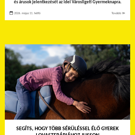
és árusok jelentkezését az idei Városligeti Gyermeknapra.
2026. május 11. hétfő
Tovább ≫
SEGÍTS, HOGY TÖBB SÉRÜLÉSSEL ÉLŐ GYEREK