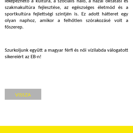
leképezhető a kultúra, a szociális háló, a hazai oktatási és
szakmakultúra fejlesztése, az egészséges életmód és a
sportkultúra fejlettségi szintjén is. Ez adott hátteret egy
olyan naphoz, amikor a felhőtlen szórakozásé volt a
főszerep.
Szurkoljunk együtt a magyar férfi és női vízilabda válogatott
sikereiért az EB-n!
VISSZA