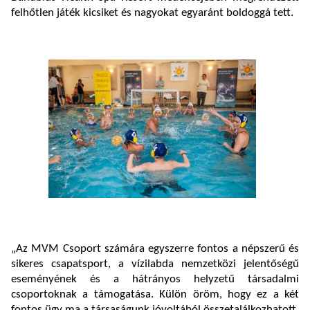
felhőtlen játék kicsiket és nagyokat egyaránt boldoggá tett.
„Az MVM Csoport számára egyszerre fontos a népszerű és
sikeres csapatsport, a vízilabda nemzetközi jelentőségű
eseményének és a hátrányos helyzetű társadalmi
csoportoknak a támogatása. Külön öröm, hogy ez a két
fontos ügy ma a társaságunk jóvoltából összetalálkozhatott.