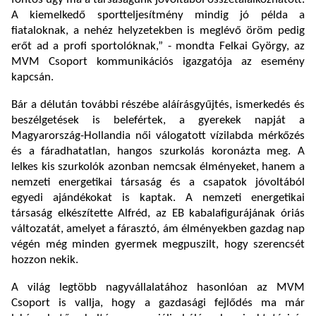
A kiemelkedő sportteljesítmény mindig jó példa a
fiataloknak, a nehéz helyzetekben is meglévő öröm pedig
erőt ad a profi sportolóknak,” - mondta Felkai György, az
MVM Csoport kommunikációs igazgatója az esemény
kapcsán.
Bár a délután további részébe aláírásgyűjtés, ismerkedés és
beszélgetések is belefértek, a gyerekek napját a
Magyarország-Hollandia női válogatott vízilabda mérkőzés
és a fáradhatatlan, hangos szurkolás koronázta meg. A
lelkes kis szurkolók azonban nemcsak élményeket, hanem a
nemzeti energetikai társaság és a csapatok jóvoltából
egyedi ajándékokat is kaptak. A nemzeti energetikai
társaság elkészítette Alfréd, az EB kabalafigurájának óriás
változatát, amelyet a fárasztó, ám élményekben gazdag nap
végén még minden gyermek megpuszilt, hogy szerencsét
hozzon nekik.
A világ legtöbb nagyvállalatához hasonlóan az MVM
Csoport is vallja, hogy a gazdasági fejlődés ma már