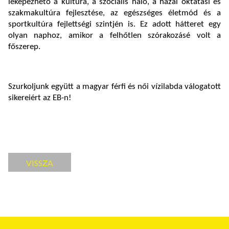
leképezhető a kultúra, a szociális háló, a hazai oktatási és
szakmakultúra fejlesztése, az egészséges életmód és a
sportkultúra fejlettségi szintjén is. Ez adott hátteret egy
olyan naphoz, amikor a felhőtlen szórakozásé volt a
főszerep.
Szurkoljunk együtt a magyar férfi és női vízilabda válogatott
sikereiért az EB-n!
VISSZA