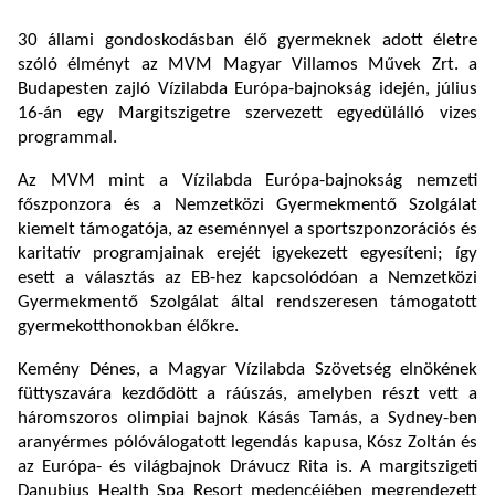
30 állami gondoskodásban élő gyermeknek adott életre
szóló élményt az MVM Magyar Villamos Művek Zrt. a
Budapesten zajló Vízilabda Európa-bajnokság idején, július
16-án egy Margitszigetre szervezett egyedülálló vizes
programmal.
Az MVM mint a Vízilabda Európa-bajnokság nemzeti
főszponzora és a Nemzetközi Gyermekmentő Szolgálat
kiemelt támogatója, az eseménnyel a sportszponzorációs és
karitatív programjainak erejét igyekezett egyesíteni; így
esett a választás az EB-hez kapcsolódóan a Nemzetközi
Gyermekmentő Szolgálat által rendszeresen támogatott
gyermekotthonokban élőkre.
Kemény Dénes, a Magyar Vízilabda Szövetség elnökének
füttyszavára kezdődött a ráúszás, amelyben részt vett a
háromszoros olimpiai bajnok Kásás Tamás, a Sydney-ben
aranyérmes pólóválogatott legendás kapusa, Kósz Zoltán és
az Európa- és világbajnok Drávucz Rita is. A margitszigeti
Danubius Health Spa Resort medencéjében megrendezett