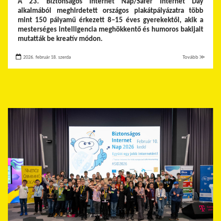
A 23. Biztonságos Internet Nap/Safer Internet Day
alkalmából meghirdetett országos plakátpályázatra több
mint 150 pályamű érkezett 8–15 éves gyerekektől, akik a
mesterséges intelligencia meghökkentő és humoros bakijait
mutatták be kreatív módon.
2026. február 18. szerda
Tovább ≫