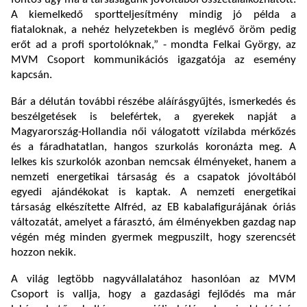
A kiemelkedő sportteljesítmény mindig jó példa a
fiataloknak, a nehéz helyzetekben is meglévő öröm pedig
erőt ad a profi sportolóknak,” - mondta Felkai György, az
MVM Csoport kommunikációs igazgatója az esemény
kapcsán.
Bár a délután további részébe aláírásgyűjtés, ismerkedés és
beszélgetések is belefértek, a gyerekek napját a
Magyarország-Hollandia női válogatott vízilabda mérkőzés
és a fáradhatatlan, hangos szurkolás koronázta meg. A
lelkes kis szurkolók azonban nemcsak élményeket, hanem a
nemzeti energetikai társaság és a csapatok jóvoltából
egyedi ajándékokat is kaptak. A nemzeti energetikai
társaság elkészítette Alfréd, az EB kabalafigurájának óriás
változatát, amelyet a fárasztó, ám élményekben gazdag nap
végén még minden gyermek megpuszilt, hogy szerencsét
hozzon nekik.
A világ legtöbb nagyvállalatához hasonlóan az MVM
Csoport is vallja, hogy a gazdasági fejlődés ma már