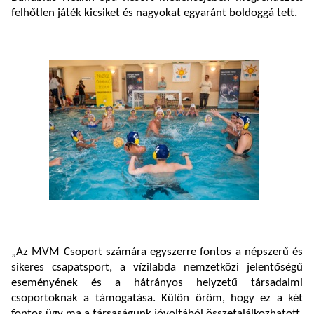
felhőtlen játék kicsiket és nagyokat egyaránt boldoggá tett.
„Az MVM Csoport számára egyszerre fontos a népszerű és
sikeres csapatsport, a vízilabda nemzetközi jelentőségű
eseményének és a hátrányos helyzetű társadalmi
csoportoknak a támogatása. Külön öröm, hogy ez a két
fontos ügy ma a társaságunk jóvoltából összetalálkozhatott.