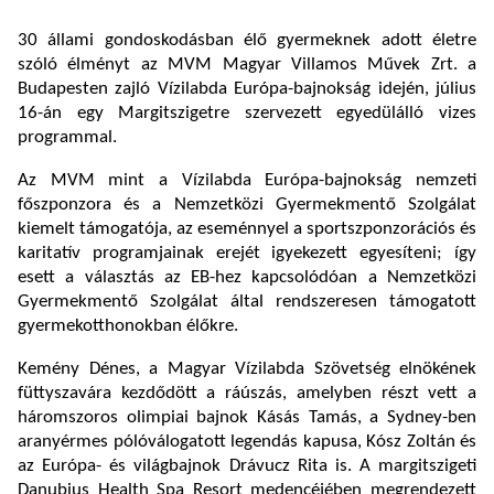
30 állami gondoskodásban élő gyermeknek adott életre
szóló élményt az MVM Magyar Villamos Művek Zrt. a
Budapesten zajló Vízilabda Európa-bajnokság idején, július
16-án egy Margitszigetre szervezett egyedülálló vizes
programmal.
Az MVM mint a Vízilabda Európa-bajnokság nemzeti
főszponzora és a Nemzetközi Gyermekmentő Szolgálat
kiemelt támogatója, az eseménnyel a sportszponzorációs és
karitatív programjainak erejét igyekezett egyesíteni; így
esett a választás az EB-hez kapcsolódóan a Nemzetközi
Gyermekmentő Szolgálat által rendszeresen támogatott
gyermekotthonokban élőkre.
Kemény Dénes, a Magyar Vízilabda Szövetség elnökének
füttyszavára kezdődött a ráúszás, amelyben részt vett a
háromszoros olimpiai bajnok Kásás Tamás, a Sydney-ben
aranyérmes pólóválogatott legendás kapusa, Kósz Zoltán és
az Európa- és világbajnok Drávucz Rita is. A margitszigeti
Danubius Health Spa Resort medencéjében megrendezett