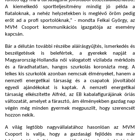
A kiemelkedő sportteljesítmény mindig jó példa a
fiataloknak, a nehéz helyzetekben is meglévő öröm pedig
erőt ad a profi sportolóknak,” - mondta Felkai György, az
MVM Csoport kommunikációs igazgatója az esemény
kapcsán.
Bár a délután további részébe aláírásgyűjtés, ismerkedés és
beszélgetések is belefértek, a gyerekek napját a
Magyarország-Hollandia női válogatott vízilabda mérkőzés
és a fáradhatatlan, hangos szurkolás koronázta meg. A
lelkes kis szurkolók azonban nemcsak élményeket, hanem a
nemzeti energetikai társaság és a csapatok jóvoltából
egyedi ajándékokat is kaptak. A nemzeti energetikai
társaság elkészítette Alfréd, az EB kabalafigurájának óriás
változatát, amelyet a fárasztó, ám élményekben gazdag nap
végén még minden gyermek megpuszilt, hogy szerencsét
hozzon nekik.
A világ legtöbb nagyvállalatához hasonlóan az MVM
Csoport is vallja, hogy a gazdasági fejlődés ma már