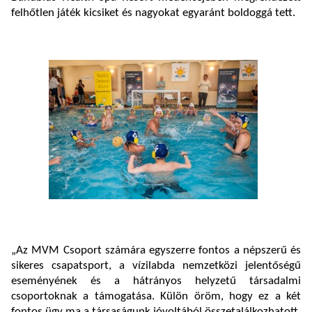
felhőtlen játék kicsiket és nagyokat egyaránt boldoggá tett.
„Az MVM Csoport számára egyszerre fontos a népszerű és
sikeres csapatsport, a vízilabda nemzetközi jelentőségű
eseményének és a hátrányos helyzetű társadalmi
csoportoknak a támogatása. Külön öröm, hogy ez a két
fontos ügy ma a társaságunk jóvoltából összetalálkozhatott.