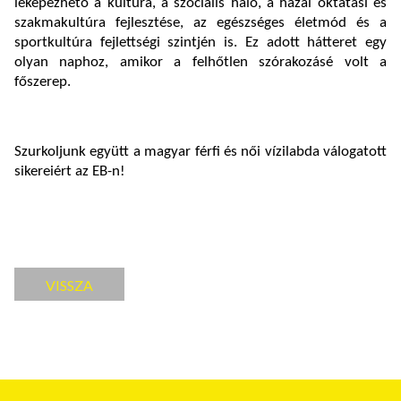
leképezhető a kultúra, a szociális háló, a hazai oktatási és
szakmakultúra fejlesztése, az egészséges életmód és a
sportkultúra fejlettségi szintjén is. Ez adott hátteret egy
olyan naphoz, amikor a felhőtlen szórakozásé volt a
főszerep.
Szurkoljunk együtt a magyar férfi és női vízilabda válogatott
sikereiért az EB-n!
VISSZA