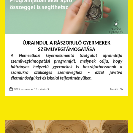
ÚJRAINDUL A RÁSZORULÓ GYERMEKEK
SZEMÜVEGTÁMOGATÁSA
A Nemzetközi Gyermekmentő Szolgálat újraindítja
szemüvegtámogatási programját, melynek célja, hogy
hátrányos helyzetű gyermekek is hozzájuthassanak a
számukra szükséges szemüveghez – ezzel javítva
életminőségüket és iskolai teljesítményüket.
2025. november 13. csütörtök
Tovább ≫