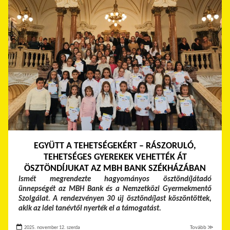
EGYÜTT A TEHETSÉGEKÉRT – RÁSZORULÓ,
TEHETSÉGES GYEREKEK VEHETTÉK ÁT
ÖSZTÖNDÍJUKAT AZ MBH BANK SZÉKHÁZÁBAN
Ismét megrendezte hagyományos ösztöndíjátadó
ünnepségét az MBH Bank és a Nemzetközi Gyermekmentő
Szolgálat. A rendezvényen 30 új ösztöndíjast köszöntöttek,
akik az idei tanévtől nyerték el a támogatást.
2025. november 12. szerda
Tovább ≫