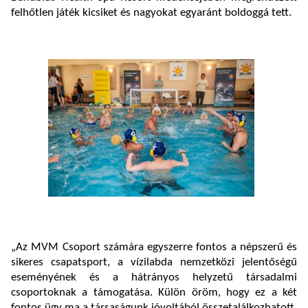
felhőtlen játék kicsiket és nagyokat egyaránt boldoggá tett.
„Az MVM Csoport számára egyszerre fontos a népszerű és
sikeres csapatsport, a vízilabda nemzetközi jelentőségű
eseményének és a hátrányos helyzetű társadalmi
csoportoknak a támogatása. Külön öröm, hogy ez a két
fontos ügy ma a társaságunk jóvoltából összetalálkozhatott.