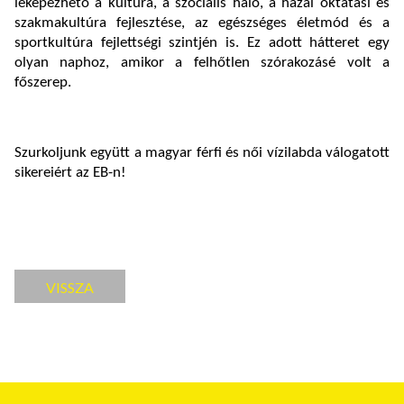
leképezhető a kultúra, a szociális háló, a hazai oktatási és
szakmakultúra fejlesztése, az egészséges életmód és a
sportkultúra fejlettségi szintjén is. Ez adott hátteret egy
olyan naphoz, amikor a felhőtlen szórakozásé volt a
főszerep.
Szurkoljunk együtt a magyar férfi és női vízilabda válogatott
sikereiért az EB-n!
VISSZA