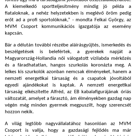
A kiemelkedő sportteljesítmény mindig jó példa a
fiataloknak, a nehéz helyzetekben is meglévő öröm pedig
erőt ad a profi sportolóknak,” - mondta Felkai György, az
MVM Csoport kommunikációs igazgatója az esemény
kapcsán.
Bár a délután további részébe aláírásgyűjtés, ismerkedés és
beszélgetések is belefértek, a gyerekek napját a
Magyarország-Hollandia női válogatott vízilabda mérkőzés
és a fáradhatatlan, hangos szurkolás koronázta meg. A
lelkes kis szurkolók azonban nemcsak élményeket, hanem a
nemzeti energetikai társaság és a csapatok jóvoltából
egyedi ajándékokat is kaptak. A nemzeti energetikai
társaság elkészítette Alfréd, az EB kabalafigurájának óriás
változatát, amelyet a fárasztó, ám élményekben gazdag nap
végén még minden gyermek megpuszilt, hogy szerencsét
hozzon nekik.
A világ legtöbb nagyvállalatához hasonlóan az MVM
Csoport is vallja, hogy a gazdasági fejlődés ma már