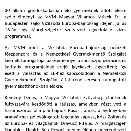
30 állami gondoskodásban élő gyermeknek adott életre
szóló élményt az MVM Magyar Villamos Művek Zrt. a
Budapesten zajló Vízilabda Európa-bajnokság idején, július
16-án egy Margitszigetre szervezett egyedülálló vizes
programmal.
Az MVM mint a Vízilabda Európa-bajnokság nemzeti
főszponzora és a Nemzetközi Gyermekmentő Szolgálat
kiemelt támogatója, az eseménnyel a sportszponzorációs és
karitatív programjainak erejét igyekezett egyesíteni; így
esett a választás az EB-hez kapcsolódóan a Nemzetközi
Gyermekmentő Szolgálat által rendszeresen támogatott
gyermekotthonokban élőkre.
Kemény Dénes, a Magyar Vízilabda Szövetség elnökének
füttyszavára kezdődött a ráúszás, amelyben részt vett a
háromszoros olimpiai bajnok Kásás Tamás, a Sydney-ben
aranyérmes pólóválogatott legendás kapusa, Kósz Zoltán és
az Európa- és világbajnok Drávucz Rita is. A margitszigeti
Danubius Health Spa Resort medencéjében megrendezett