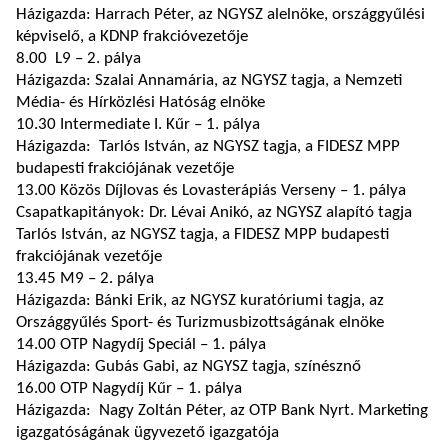
Házigazda: Harrach Péter, az NGYSZ alelnöke, országgyűlési
képviselő, a KDNP frakcióvezetője
8.00 L9 – 2. pálya
Házigazda: Szalai Annamária, az NGYSZ tagja, a Nemzeti
Média- és Hírközlési Hatóság elnöke
10.30 Intermediate I. Kűr – 1. pálya
Házigazda: Tarlós István, az NGYSZ tagja, a FIDESZ MPP
budapesti frakciójának vezetője
13.00 Közös Díjlovas és Lovasterápiás Verseny – 1. pálya
Csapatkapitányok: Dr. Lévai Anikó, az NGYSZ alapító tagja
Tarlós István, az NGYSZ tagja, a FIDESZ MPP budapesti
frakciójának vezetője
13.45 M9 – 2. pálya
Házigazda: Bánki Erik, az NGYSZ kuratóriumi tagja, az
Országgyűlés Sport- és Turizmusbizottságának elnöke
14.00 OTP Nagydíj Speciál – 1. pálya
Házigazda: Gubás Gabi, az NGYSZ tagja, színésznő
16.00 OTP Nagydíj Kűr – 1. pálya
Házigazda: Nagy Zoltán Péter, az OTP Bank Nyrt. Marketing
igazgatóságának ügyvezető igazgatója