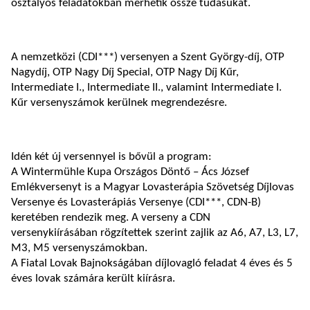
osztályos feladatokban mérhetik össze tudásukat.
A nemzetközi (CDI***) versenyen a Szent György-díj, OTP
Nagydíj, OTP Nagy Díj Special, OTP Nagy Díj Kűr,
Intermediate I., Intermediate II., valamint Intermediate I.
Kűr versenyszámok kerülnek megrendezésre.
Idén két új versennyel is bővül a program:
A Wintermühle Kupa Országos Döntő – Ács József
Emlékversenyt is a Magyar Lovasterápia Szövetség Díjlovas
Versenye és Lovasterápiás Versenye (CDI***, CDN-B)
keretében rendezik meg. A verseny a CDN
versenykiírásában rögzítettek szerint zajlik az A6, A7, L3, L7,
M3, M5 versenyszámokban.
A Fiatal Lovak Bajnokságában díjlovagló feladat 4 éves és 5
éves lovak számára került kiírásra.