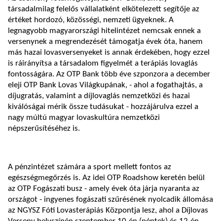
társadalmilag felelős vállalatként elkötelezett segítője az
értéket hordozó, közösségi, nemzeti ügyeknek. A
legnagyobb magyarországi hitelintézet nemcsak ennek a
versenynek a megrendezését támogatja évek óta, hanem
más hazai lovasversenyeket is annak érdekében, hogy ezzel
is ráirányítsa a társadalom figyelmét a terápiás lovaglás
fontosságára. Az OTP Bank több éve szponzora a december
eleji OTP Bank Lovas Világkupának, - ahol a fogathajtás, a
díjugratás, valamint a díjlovaglás nemzetközi és hazai
kiválóságai mérik össze tudásukat - hozzájárulva ezzel a
nagy múltú magyar lovaskultúra nemzetközi
népszerűsítéséhez is.
A pénzintézet számára a sport mellett fontos az
egészségmegőrzés is. Az idei OTP Roadshow keretén belül
az OTP Fogászati busz - amely évek óta járja nyaranta az
országot - ingyenes fogászati szűrésének nyolcadik állomása
az NGYSZ Fóti Lovasterápiás Központja lesz, ahol a Díjlovas