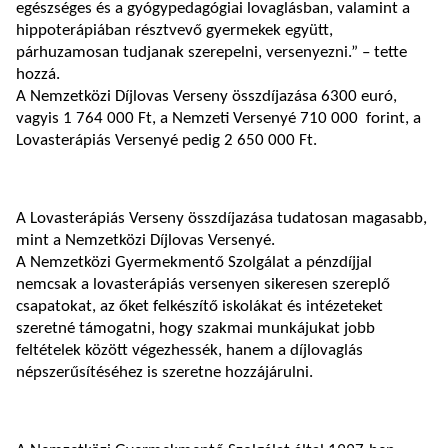
egészséges és a gyógypedagógiai lovaglásban, valamint a
hippoterápiában résztvevő gyermekek együtt,
párhuzamosan tudjanak szerepelni, versenyezni.” – tette
hozzá.
A Nemzetközi Díjlovas Verseny összdíjazása 6300 euró,
vagyis 1 764 000 Ft, a Nemzeti Versenyé 710 000 forint, a
Lovasterápiás Versenyé pedig 2 650 000 Ft.
A Lovasterápiás Verseny összdíjazása tudatosan magasabb,
mint a Nemzetközi Díjlovas Versenyé.
A Nemzetközi Gyermekmentő Szolgálat a pénzdíjjal
nemcsak a lovasterápiás versenyen sikeresen szereplő
csapatokat, az őket felkészítő iskolákat és intézeteket
szeretné támogatni, hogy szakmai munkájukat jobb
feltételek között végezhessék, hanem a díjlovaglás
népszerűsítéséhez is szeretne hozzájárulni.