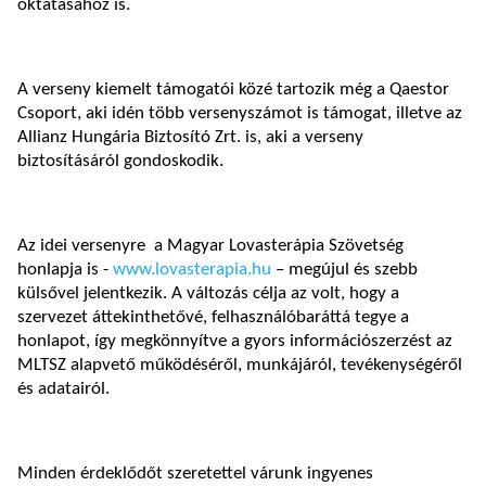
oktatásához is.
A verseny kiemelt támogatói közé tartozik még a Qaestor
Csoport, aki idén több versenyszámot is támogat, illetve az
Allianz Hungária Biztosító Zrt. is, aki a verseny
biztosításáról gondoskodik.
Az idei versenyre a Magyar Lovasterápia Szövetség
honlapja is -
www.lovasterapia.hu
– megújul és szebb
külsővel jelentkezik. A változás célja az volt, hogy a
szervezet áttekinthetővé, felhasználóbaráttá tegye a
honlapot, így megkönnyítve a gyors információszerzést az
MLTSZ alapvető működéséről, munkájáról, tevékenységéről
és adatairól.
Minden érdeklődőt szeretettel várunk ingyenes