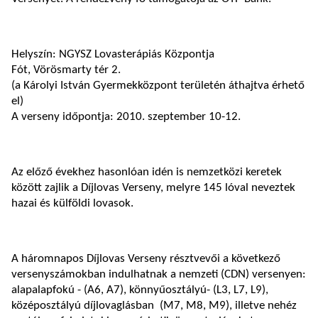
Helyszín: NGYSZ Lovasterápiás Központja
Fót, Vörösmarty tér 2.
(a Károlyi István Gyermekközpont területén áthajtva érhető
el)
A verseny időpontja: 2010. szeptember 10-12.
Az előző évekhez hasonlóan idén is nemzetközi keretek
között zajlik a Díjlovas Verseny, melyre 145 lóval neveztek
hazai és külföldi lovasok.
A háromnapos Díjlovas Verseny résztvevői a következő
versenyszámokban indulhatnak a nemzeti (CDN) versenyen:
alapalapfokú - (A6, A7), könnyűosztályú- (L3, L7, L9),
középosztályú díjlovaglásban (M7, M8, M9), illetve nehéz