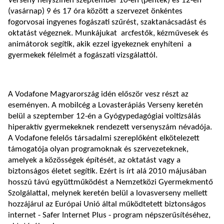
Verseny helyszínén szeptember 10-én (péntek) és 12-én
(vasárnap) 9 és 17 óra között a szervezet önkéntes
fogorvosai ingyenes fogászati szűrést, szaktanácsadást és
oktatást végeznek. Munkájukat arcfestők, kézművesek és
animátorok segítik, akik ezzel igyekeznek enyhíteni a
gyermekek félelmét a fogászati vizsgálattól.
A Vodafone Magyarország idén először vesz részt az
eseményen. A mobilcég a Lovasterápiás Verseny keretén
belül a szeptember 12-én a Gyógypedagógiai voltizsálás
hiperaktív gyermekeknek rendezett versenyszám névadója.
A Vodafone felelős társadalmi szereplőként elkötelezett
támogatója olyan programoknak és szervezeteknek,
amelyek a közösségek építését, az oktatást vagy a
biztonságos életet segítik. Ezért is írt alá 2010 májusában
hosszú távú együttműködést a Nemzetközi Gyermekmentő
Szolgálattal, melynek keretén belül a lovasverseny mellett
hozzájárul az Európai Unió által működtetett biztonságos
internet - Safer Internet Plus - program népszerűsítéséhez,