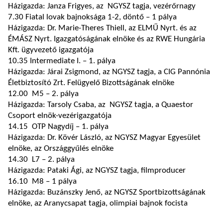
Házigazda: Janza Frigyes, az NGYSZ tagja, vezérőrnagy
7.30 Fiatal lovak bajnoksága 1-2, döntő – 1 pálya
Házigazda: Dr. Marie-Theres Thiell, az ELMŰ Nyrt. és az
ÉMÁSZ Nyrt. Igazgatóságának elnöke és az RWE Hungária
Kft. ügyvezető igazgatója
10.35 Intermediate I. – 1. pálya
Házigazda: Járai Zsigmond, az NGYSZ tagja, a CIG Pannónia
Életbiztosító Zrt. Felügyelő Bizottságának elnöke
12.00 M5 – 2. pálya
Házigazda: Tarsoly Csaba, az NGYSZ tagja, a Quaestor
Csoport elnök-vezérigazgatója
14.15 OTP Nagydíj – 1. pálya
Házigazda: Dr. Kövér László, az NGYSZ Magyar Egyesület
elnöke, az Országgyűlés elnöke
14.30 L7 – 2. pálya
Házigazda: Pataki Ági, az NGYSZ tagja, filmproducer
16.10 M8 – 1 pálya
Házigazda: Buzánszky Jenő, az NGYSZ Sportbizottságának
elnöke, az Aranycsapat tagja, olimpiai bajnok focista