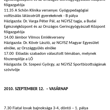
főigazgatója
11.35 A Schön Klinika versenye: Gyógypedagógiai
voltizsálás látássérült gyerekeknek - B pálya
Házigazda: Dr. Varga Péter Pál, az NGYSZ tagja, a Budai
Egészségközpont és az Országos Gerincgyógyászati Központ
főigazgatója
14.00 Jámbor Vilmos Emlékverseny
Házigazda: Dr. Kövér László, az NGYSZ Magyar Egyesület
elnöke, az Országgyűlés elnöke
17.00 Előadás szabadon választott témában, melynek
főszereplője a LÓ
Házigazda: Dr. Szepesi György, az NGYSZ Sportbizottságának
szóvivője
2010. SZEPTEMBER 12. – VASÁRNAP
7.30 Fiatal lovak bajnoksága 3-4, döntő – 1. pálya