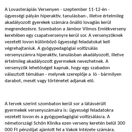
A Lovasterápiás Versenyen - szeptember 11-12-én -
ügyességi pályán hiperaktív, tanulásban-, illetve értelmileg
akadályozott gyerekek számára önálló lovaglás kerül
megrendezésre. Szombaton a Jámbor Vilmos Emlékverseny
keretében egy csapatversenyre kerül sor. A versenyzőknek
vezetett lovon különböző ügyességi feladatokat kell
végrehajtaniuk. A gyógypedagógiai voltizsálás
versenyszámra hiperaktív, tanulásban akadályozott, illetve
értelmileg akadályozott gyermekek nevezhetnek. A
versenyzők lehetőséget kapnak, hogy egy szabadon
választott témában - melynek szereplője a ló - bármilyen
darabot, mesét vagy történetet adjanak elő.
A tervek szerint szombaton kerül sor a látássérült
gyermekek versenyszámaira is: ügyességi feladatokra
vezetett lovon és a gyógypedagógiai voltizsálásra. A
németországi Schön Klinika ezen verseny keretén belül 300
000 Ft pénzdíjat ajánlott fel a Vakok Intézete számára.