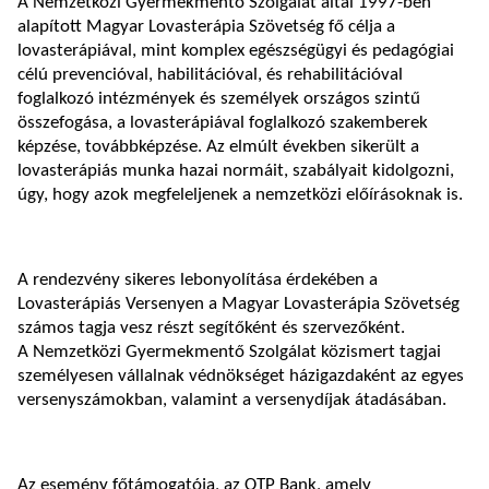
A Nemzetközi Gyermekmentő Szolgálat által 1997-ben
alapított Magyar Lovasterápia Szövetség fő célja a
lovasterápiával, mint komplex egészségügyi és pedagógiai
célú prevencióval, habilitációval, és rehabilitációval
foglalkozó intézmények és személyek országos szintű
összefogása, a lovasterápiával foglalkozó szakemberek
képzése, továbbképzése. Az elmúlt években sikerült a
lovasterápiás munka hazai normáit, szabályait kidolgozni,
úgy, hogy azok megfeleljenek a nemzetközi előírásoknak is.
A rendezvény sikeres lebonyolítása érdekében a
Lovasterápiás Versenyen a Magyar Lovasterápia Szövetség
számos tagja vesz részt segítőként és szervezőként.
A Nemzetközi Gyermekmentő Szolgálat közismert tagjai
személyesen vállalnak védnökséget házigazdaként az egyes
versenyszámokban, valamint a versenydíjak átadásában.
Az esemény főtámogatója, az OTP Bank, amely