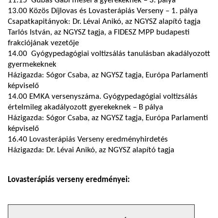
11.15 Gubás Gabi mesél a gyerekeknek – 3. pálya
13.00 Közös Díjlovas és Lovasterápiás Verseny – 1. pálya
Csapatkapitányok: Dr. Lévai Anikó, az NGYSZ alapító tagja
Tarlós István, az NGYSZ tagja, a FIDESZ MPP budapesti
frakciójának vezetője
14.00 Gyógypedagógiai voltizsálás tanulásban akadályozott
gyermekeknek
Házigazda: Sógor Csaba, az NGYSZ tagja, Európa Parlamenti
képviselő
14.00 EMKA versenyszáma. Gyógypedagógiai voltizsálás
értelmileg akadályozott gyerekeknek – B pálya
Házigazda: Sógor Csaba, az NGYSZ tagja, Európa Parlamenti
képviselő
16.40 Lovasterápiás Verseny eredményhirdetés
Házigazda: Dr. Lévai Anikó, az NGYSZ alapító tagja
Lovasterápiás verseny eredményei: