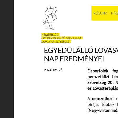
RÓLUNK
HÍR
EGYEDÜLÁLLÓ LOVASV
NAP EREDMÉNYEI
2024. 09. 28.
Élsportolók, f
nemzetközi bír
Szövetség 20. N
és Lovasterápiá
A
nemzetközi z
bírája, többek 
(Nagy-Britannia)