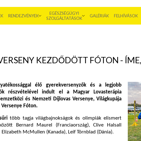
EGÉSZSÉGÜGYI
EK
RENDEZVÉNYEK
GALÉRIÁK
FELHÍVÁSOK
SZOLGÁLTATÁSOK
ERSENY KEZDŐDÖTT FÓTON - ÍME,
ogyatékossággal élő gyerekversenyzők és a legjobb
ók részvételével indult el a Magyar Lovasterápia
emzetközi és Nemzeti Díjlovas Versenye, Világkupája
s Versenye Fóton.
sűri
több tagja világbajnokságok és olimpiák elismert
között Bernard Maurel (Franciaország), Clive Halsall
, Elizabeth McMullen (Kanada), Leif Törnblad (Dánia).