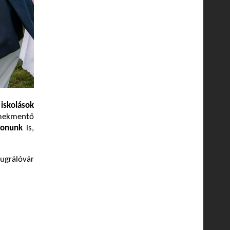
 iskolások
rmekmentő
ionunk
is,
 ugrálóvár