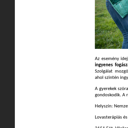
Az esemény idej
ingyenes fogász
Szolgálat mozgó
ahol szintén ing
A gyerekek szóra
gondoskodik. A r
Helyszín: Nemze
Lovasterápiás é