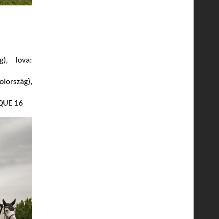
), lova:
lország),
IQUE 16