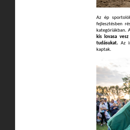
Az ép sportoló
fejlesztésben r
kategóriákban.
kis lovasa ves
tudásukat.
Az i
kaptak.