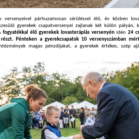
k versenyeivel párhuzamosan sérüléssel élő, év közben lova
észesülő gyerekek csapatversenyei zajlanak két külön pályán, 
 A
fogyatékkal élő gyerekek lovasterápiás versenyén
idén
24 c
z részt. Pénteken a gyerekcsapatok 10 versenyszámban mér
ntézmények magas pénzdíjakat, a gyerekek értékes, szép aj