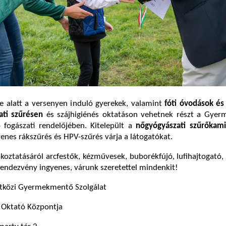
e alatt a versenyen induló gyerekek, valamint
fóti óvodások és
ati szűrésen
és szájhigiénés oktatáson vehetnek részt a Gye
 fogászati rendelőjében. Kitelepült a
nőgyógyászati szűrőkam
yenes rákszűrés és HPV-szűrés várja a látogatókat.
koztatásáról arcfestők, kézművesek, buborékfújó, lufihajtogató,
endezvény ingyenes, várunk szeretettel mindenkit!
tközi Gyermekmentő Szolgálat
s Oktató Központja