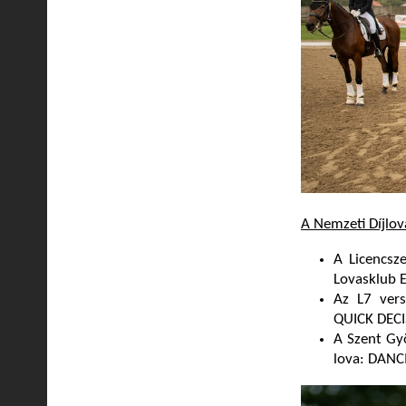
A Nemzeti Díjlo
A Licencsz
Lovasklub 
Az L7 vers
QUICK DEC
A Szent Gyö
lova: DAN