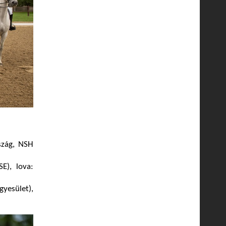
szág, NSH
E), lova:
gyesület),