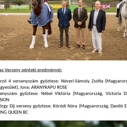
vas Verseny pénteki eredményei:
erző 4 versenyszám győztese: Néveri-Sámoly Zsófia (Magyaror
Egyesület), lova: ARANYKAPU ROSE
enyszám győztese: Nébel Viktória (Magyarország, Victoria DS
ISION
rgy Díj verseny győztese: Kóródi Nóra (Magyarország, Daniló E
CING QUEEN BC