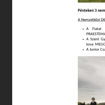
Pénteken 3 nemz
A Nemzetközi Dí
A Fiatal 
PRAESTEM
A Szent Gy
lova: MEGG
A Junior C