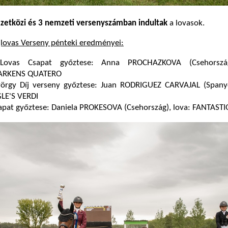
etközi és 3 nemzeti versenyszámban indultak
a lovasok.
jlovas Verseny pénteki eredményei:
Lovas Csapat győztese: Anna PROCHAZKOVA (Csehország
ARKENS QUATERO
örgy Díj verseny győztese: Juan RODRIGUEZ CARVAJAL (Spanyo
LE'S VERDI
sapat győztese: Daniela PROKESOVA (Csehország), lova: FANTAST