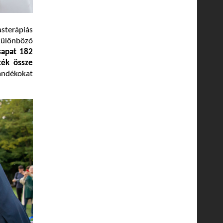
sterápiás
különböző
sapat
182
ték össze
ándékokat