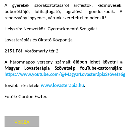
A gyerekek szórakoztatásáról arcfestők, kézművesek,
buborékfújó, lufihajtogató, ugrálóvár gondoskodik. A
rendezvény ingyenes, várunk szeretettel mindenkit!
Helyszín: Nemzetközi Gyermekmentő Szolgálat
Lovasterápiás és Oktató Központja
2151 Fót, Vörösmarty tér 2.
A háromnapos verseny számait
élőben lehet követni a
Magyar Lovasterápia Szövetség YouTube-csatornáján:
https://www.youtube.com/@MagyarLovasterápiaSzövetség
További részletek:
www.lovasterapia.hu
.
Fotók: Gordon Eszter.
VISSZA