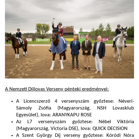
A Nemzeti Díjlovas Verseny pénteki eredményei:
A Licencszerző 4 versenyszám győztese: Néveri-
Sámoly Zsófia (Magyarország, NSH Lovasklub
Egyesület), lova: ARANYKAPU ROSE
Az L7 versenyszám győztese: Nébel Viktória
(Magyarország, Victoria DSE), lova: QUICK DECISION
A Szent György Díj verseny győztese: Kóródi Nóra