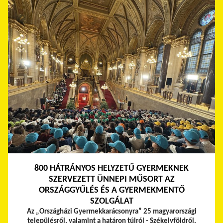
800 HÁTRÁNYOS HELYZETŰ GYERMEKNEK
SZERVEZETT ÜNNEPI MŰSORT AZ
ORSZÁGGYŰLÉS ÉS A GYERMEKMENTŐ
SZOLGÁLAT
Az „Országházi Gyermekkarácsonyra” 25 magyarországi
településről, valamint a határon túlról - Székelyföldről,