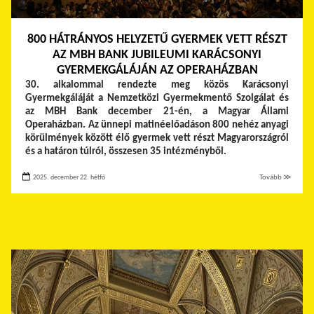
800 HÁTRÁNYOS HELYZETŰ GYERMEK VETT RÉSZT
AZ MBH BANK JUBILEUMI KARÁCSONYI
GYERMEKGÁLÁJÁN AZ OPERAHÁZBAN
30. alkalommal rendezte meg közös Karácsonyi
Gyermekgáláját a Nemzetközi Gyermekmentő Szolgálat és
az MBH Bank december 21-én, a Magyar Állami
Operaházban. Az ünnepi matinéelőadáson 800 nehéz anyagi
körülmények között élő gyermek vett részt Magyarországról
és a határon túlról, összesen 35 intézményből.
2025. december 22. hétfő
Tovább ≫