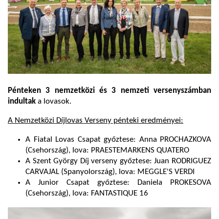
Pénteken 3 nemzetközi és 3 nemzeti versenyszámban
indultak
a lovasok.
A Nemzetközi Díjlovas Verseny pénteki eredményei:
A Fiatal Lovas Csapat győztese: Anna PROCHAZKOVA
(Csehország), lova: PRAESTEMARKENS QUATERO
A Szent György Díj verseny győztese: Juan RODRIGUEZ
CARVAJAL (Spanyolország), lova: MEGGLE'S VERDI
A Junior Csapat győztese: Daniela PROKESOVA
(Csehország), lova: FANTASTIQUE 16