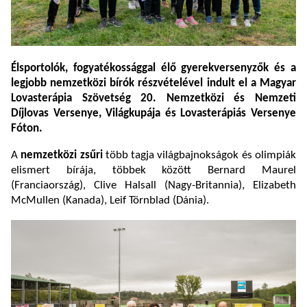
Élsportolók, fogyatékossággal élő gyerekversenyzők és a
legjobb nemzetközi bírók részvételével indult el a Magyar
Lovasterápia Szövetség 20. Nemzetközi és Nemzeti
Díjlovas Versenye, Világkupája és Lovasterápiás Versenye
Fóton.
A
nemzetközi zsűri
több tagja világbajnokságok és olimpiák
elismert bírája, többek között Bernard Maurel
(Franciaország), Clive Halsall (Nagy-Britannia), Elizabeth
McMullen (Kanada), Leif Törnblad (Dánia).