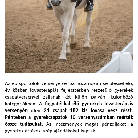
Az ép sportolók versenyeivel párhuzamosan sérüléssel élő,
év közben lovasterápiás fejlesztésben részesülő gyerekek
csapatversenyei zajlanak két külön pályán, különböző
kategóriákban. A
fogyatékkal élő gyerekek lovasterápiás
versenyén
idén
24 csapat
182 kis lovasa vesz részt.
Pénteken a gyerekcsapatok 10 versenyszámban mérték
össze tudásukat.
Az intézmények magas pénzdíjakat, a
gyerekek értékes, szép ajándékokat kaptak.