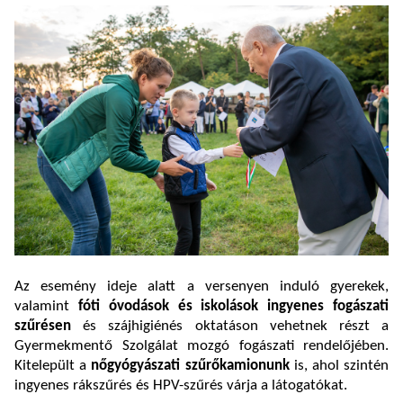
Az esemény ideje alatt a versenyen induló gyerekek,
valamint
fóti óvodások és iskolások ingyenes fogászati
szűrésen
és szájhigiénés oktatáson vehetnek részt a
Gyermekmentő Szolgálat mozgó fogászati rendelőjében.
Kitelepült a
nőgyógyászati szűrőkamionunk
is, ahol szintén
ingyenes rákszűrés és HPV-szűrés várja a látogatókat.