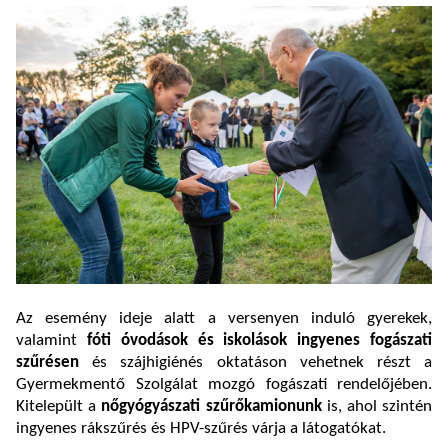
Az esemény ideje alatt a versenyen induló gyerekek,
valamint
fóti óvodások és iskolások ingyenes fogászati
szűrésen
és szájhigiénés oktatáson vehetnek részt a
Gyermekmentő Szolgálat mozgó fogászati rendelőjében.
Kitelepült a
nőgyógyászati szűrőkamionunk
is, ahol szintén
ingyenes rákszűrés és HPV-szűrés várja a látogatókat.