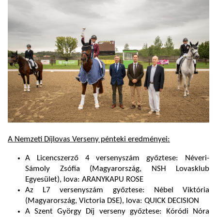
A Nemzeti Díjlovas Verseny pénteki eredményei:
A Licencszerző 4 versenyszám győztese: Néveri-
Sámoly Zsófia (Magyarország, NSH Lovasklub
Egyesület), lova: ARANYKAPU ROSE
Az L7 versenyszám győztese: Nébel Viktória
(Magyarország, Victoria DSE), lova: QUICK DECISION
A Szent György Díj verseny győztese: Kóródi Nóra