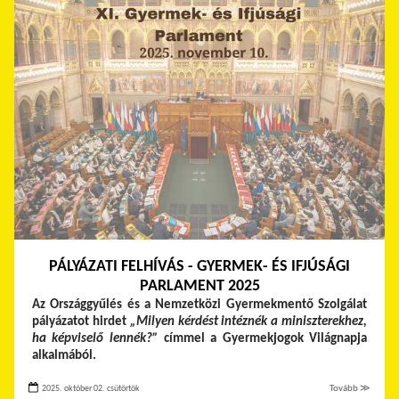
PÁLYÁZATI FELHÍVÁS - GYERMEK- ÉS IFJÚSÁGI
PARLAMENT 2025
Az Országgyűlés és a Nemzetközi Gyermekmentő Szolgálat
pályázatot hirdet
„Milyen kérdést intéznék a miniszterekhez,
ha képviselő lennék?”
címmel a Gyermekjogok Világnapja
alkalmából.
2025. október 02. csütörtök
Tovább ≫