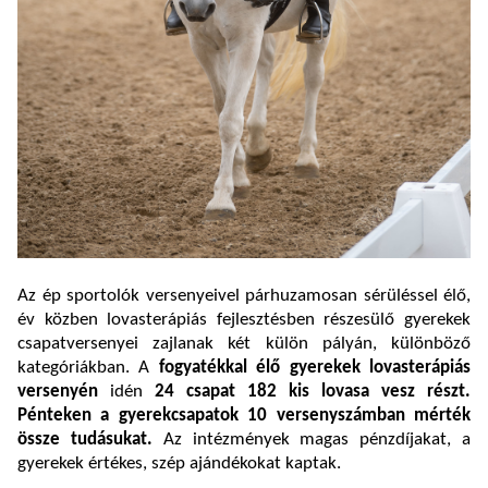
Az ép sportolók versenyeivel párhuzamosan sérüléssel élő,
év közben lovasterápiás fejlesztésben részesülő gyerekek
csapatversenyei zajlanak két külön pályán, különböző
kategóriákban. A
fogyatékkal élő gyerekek lovasterápiás
versenyén
idén
24 csapat
182 kis lovasa vesz részt.
Pénteken a gyerekcsapatok 10 versenyszámban mérték
össze tudásukat.
Az intézmények magas pénzdíjakat, a
gyerekek értékes, szép ajándékokat kaptak.