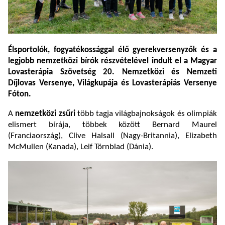
Élsportolók, fogyatékossággal élő gyerekversenyzők és a
legjobb nemzetközi bírók részvételével indult el a Magyar
Lovasterápia Szövetség 20. Nemzetközi és Nemzeti
Díjlovas Versenye, Világkupája és Lovasterápiás Versenye
Fóton.
A
nemzetközi zsűri
több tagja világbajnokságok és olimpiák
elismert bírája, többek között Bernard Maurel
(Franciaország), Clive Halsall (Nagy-Britannia), Elizabeth
McMullen (Kanada), Leif Törnblad (Dánia).