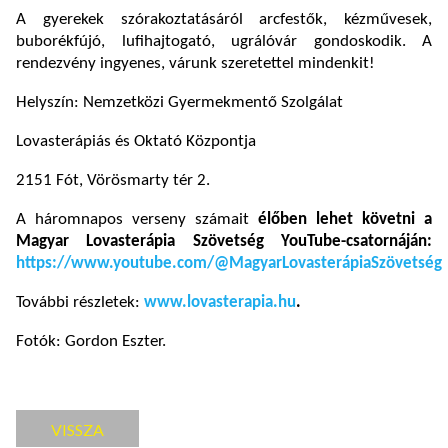
A gyerekek szórakoztatásáról arcfestők, kézművesek,
buborékfújó, lufihajtogató, ugrálóvár gondoskodik. A
rendezvény ingyenes, várunk szeretettel mindenkit!
Helyszín: Nemzetközi Gyermekmentő Szolgálat
Lovasterápiás és Oktató Központja
2151 Fót, Vörösmarty tér 2.
A háromnapos verseny számait
élőben lehet követni a
Magyar Lovasterápia Szövetség YouTube-csatornáján:
https://www.youtube.com/@MagyarLovasterápiaSzövetség
További részletek:
www.lovasterapia.hu
.
Fotók: Gordon Eszter.
VISSZA