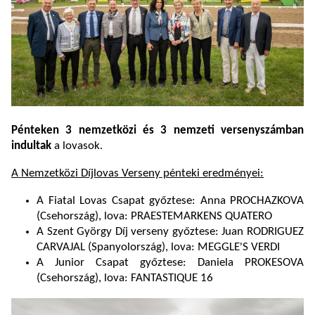
Pénteken 3 nemzetközi és 3 nemzeti versenyszámban
indultak
a lovasok.
A Nemzetközi Díjlovas Verseny pénteki eredményei:
A Fiatal Lovas Csapat győztese: Anna PROCHAZKOVA
(Csehország), lova: PRAESTEMARKENS QUATERO
A Szent György Díj verseny győztese: Juan RODRIGUEZ
CARVAJAL (Spanyolország), lova: MEGGLE'S VERDI
A Junior Csapat győztese: Daniela PROKESOVA
(Csehország), lova: FANTASTIQUE 16