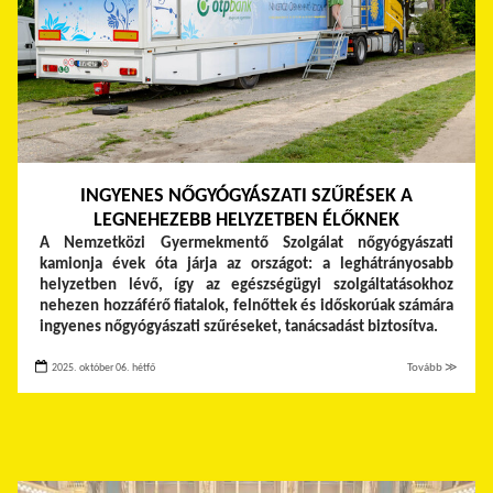
INGYENES NŐGYÓGYÁSZATI SZŰRÉSEK A
LEGNEHEZEBB HELYZETBEN ÉLŐKNEK
A Nemzetközi Gyermekmentő Szolgálat nőgyógyászati
kamionja évek óta járja az országot: a leghátrányosabb
helyzetben lévő, így az egészségügyi szolgáltatásokhoz
nehezen hozzáférő fiatalok, felnőttek és időskorúak számára
ingyenes nőgyógyászati szűréseket, tanácsadást biztosítva.
2025. október 06. hétfő
Tovább ≫