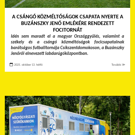
A CSÁNGÓ KÖZMÉLTÓSÁGOK CSAPATA NYERTE A
BUZÁNSZKY JENŐ EMLÉKÉRE RENDEZETT
FOCITORNÁT
Idén sem maradt el a magyar Országgyűlés, valamint a
székely és a csángó közméltóságok focicsapatainak
barátságos futballtornája Csíkszentdomokoson, a Buzánszky
Jenőről elnevezett labdarúgóközpontban.
2025. október 13. hétfő
Tovább ≫