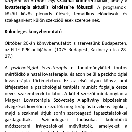
Központ ad otthont egy
szakmai konferenciának
, amely a
lovasterápia aktuális kérdéseire fókuszál
. A programok
között közös plenáris ülések, tematikus előadások, és
szakáganként külön szekcióülések szerepelnek.
Különleges könyvbemutató
Október 20-án könyvbemutatót is szervezünk Budapesten,
az ELTE PPK aulájában. (1075 Budapest, Kazinczy utca 23-
27.)
A pszichológiai lovasterápia
c. tanulmánykötet fontos
mérföldkő a hazai lovasterápia, és azon belül a pszichológiai
lovasterápia történetében. Ez az első olyan könyv, ami
kifejezetten a pszichológiai terápiás munkát foglalja össze
neves szakemberek tollából. A kötet szerzői mindannyian a
Magyar Lovasterápia Szövetség Alapítvány képzéseinek
elvégzését követően kezdték meg terápiás tevékenységüket,
majd a szakmai útjuk során szerteágazó tapasztalatokkal
gazdagodtak. Pszichológusi tudásukat különböző
módszertani irányzatokkal mélyítették, amelyeket a