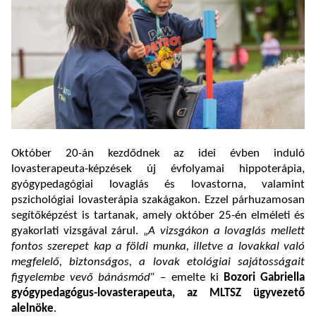
Október 20-án kezdődnek az idei évben induló
lovasterapeuta-képzések új évfolyamai hippoterápia,
gyógypedagógiai lovaglás és lovastorna, valamint
pszichológiai lovasterápia szakágakon. Ezzel párhuzamosan
segítőképzést is tartanak, amely október 25-én elméleti és
gyakorlati vizsgával zárul. „
A vizsgákon a lovaglás mellett
fontos szerepet kap a földi munka, illetve a lovakkal való
megfelelő, biztonságos, a lovak etológiai sajátosságait
figyelembe vevő bánásmód”
– emelte ki
Bozori Gabriella
gyógypedagógus-lovasterapeuta, az MLTSZ ügyvezető
alelnöke
.