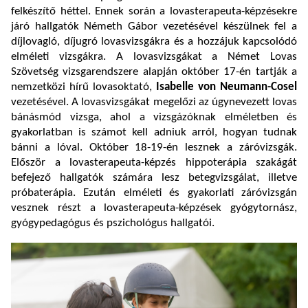
felkészítő héttel. Ennek során a lovasterapeuta-képzésekre
járó hallgatók Németh Gábor vezetésével készülnek fel a
díjlovagló, díjugró lovasvizsgákra és a hozzájuk kapcsolódó
elméleti vizsgákra. A lovasvizsgákat a Német Lovas
Szövetség vizsgarendszere alapján október 17-én tartják a
nemzetközi hírű lovasoktató,
Isabelle von Neumann-Cosel
vezetésével. A lovasvizsgákat megelőzi az úgynevezett lovas
bánásmód vizsga, ahol a vizsgázóknak elméletben és
gyakorlatban is számot kell adniuk arról, hogyan tudnak
bánni a lóval. Október 18-19-én lesznek a záróvizsgák.
Először a lovasterapeuta-képzés hippoterápia szakágát
befejező hallgatók számára lesz betegvizsgálat, illetve
próbaterápia. Ezután elméleti és gyakorlati záróvizsgán
vesznek részt a lovasterapeuta-képzések gyógytornász,
gyógypedagógus és pszichológus hallgatói.