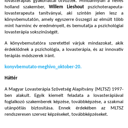
lovasterápiás gyakorlattal ötvözték. Mindannyian a neves
holland szakember,
Willem Lieshout
pszichoterapeuta-
lovasterapeuta tanítványai, aki szintén jelen lesz a
könyvbemutatón, amely egyszerre összegzi az elmúlt több
mint harminc év eredményeit, és bemutatja a pszichológiai
lovasterápia sokszínűségét.
A könyvbemutatóra szeretettel várjuk mindazokat, akik
érdeklődnek a pszichológia, a lovasterápia, és az innovatív
terápiás módszerek iránt.
konyvbemutato-meghivo_oktober-20.
Háttér
A Magyar Lovasterápia Szövetség Alapítvány (MLTSZ) 1997-
ben alakult. Egyik kiemelt feladata a lovasterápiával
foglalkozó szakemberek képzése, továbbképzése, a szakmai
utánpótlás biztosítása. Ennek érdekében az MLTSZ
rendszeresen szervez képzéseket, továbbképzéseket.