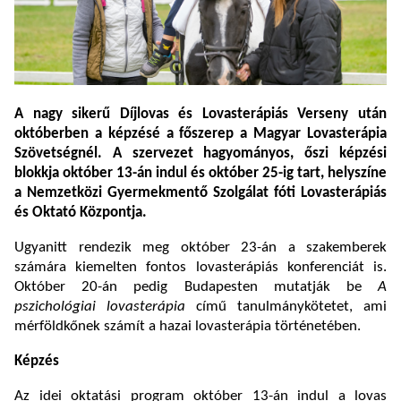
A nagy sikerű Díjlovas és Lovasterápiás Verseny után
októberben a képzésé a főszerep a Magyar Lovasterápia
Szövetségnél. A szervezet hagyományos, őszi képzési
blokkja október 13-án indul és október 25-ig tart, helyszíne
a Nemzetközi Gyermekmentő Szolgálat fóti Lovasterápiás
és Oktató Központja.
Ugyanitt rendezik meg október 23-án a szakemberek
számára kiemelten fontos lovasterápiás konferenciát is.
Október 20-án pedig Budapesten mutatják be
A
pszichológiai lovasterápia
című tanulmánykötetet, ami
mérföldkőnek számít a hazai lovasterápia történetében.
Képzés
Az idei oktatási program október 13-án indul a lovas