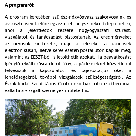
A programról:
A program keretében szülész-nőgyógyász szakorvosaink és
asszisztenseink előre egyeztetett helyszínekre települnek ki,
ahol a jelentkezők részére nőgyógyászati szűrést,
vizsgálatot és tanácsadást biztosítanak. Az eredményeket
az orvosok kiértékelik, majd a leleteket a páciensek
elektronikusan, illetve kérés esetén postai úton kapják meg,
valamint az EESZT-ből is letölthetik azokat. Ha beavatkozást
igénylő elváltozásra derül fény, a páciensekkel közvetlenül
felvesszük a kapcsolatot, és tájékoztatjuk őket a
lehetőségekről, további vizsgálatok szükségességéről. Az
Észak-budai Szent János Centrumkórház több esetben már
vállalta a vizsgált személyek műtéteit is.