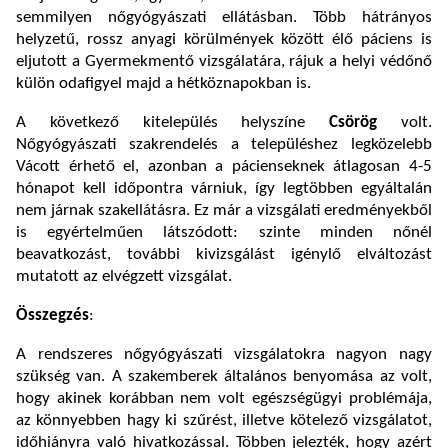
semmilyen nőgyógyászati ellátásban. Több hátrányos
helyzetű, rossz anyagi körülmények között élő páciens is
eljutott a Gyermekmentő vizsgálatára, rájuk a helyi védőnő
külön odafigyel majd a hétköznapokban is.
A következő kitelepülés helyszíne
Csörög
volt.
Nőgyógyászati szakrendelés a településhez legközelebb
Vácott érhető el, azonban a pácienseknek átlagosan 4-5
hónapot kell időpontra várniuk, így legtöbben egyáltalán
nem járnak szakellátásra. Ez már a vizsgálati eredményekből
is egyértelműen látszódott: szinte minden nőnél
beavatkozást, további kivizsgálást igénylő elváltozást
mutatott az elvégzett vizsgálat.
Összegzés
:
A rendszeres nőgyógyászati vizsgálatokra nagyon nagy
szükség van. A szakemberek általános benyomása az volt,
hogy akinek korábban nem volt egészségügyi problémája,
az könnyebben hagy ki szűrést, illetve kötelező vizsgálatot,
időhiányra való hivatkozással. Többen jelezték, hogy azért