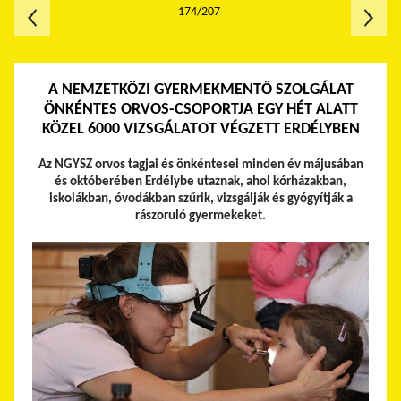
174/207
A NEMZETKÖZI GYERMEKMENTŐ SZOLGÁLAT
ÖNKÉNTES ORVOS-CSOPORTJA EGY HÉT ALATT
KÖZEL 6000 VIZSGÁLATOT VÉGZETT ERDÉLYBEN
Az NGYSZ orvos tagjai és önkéntesei minden év májusában
és októberében Erdélybe utaznak, ahol kórházakban,
iskolákban, óvodákban szűrik, vizsgálják és gyógyítják a
rászoruló gyermekeket.