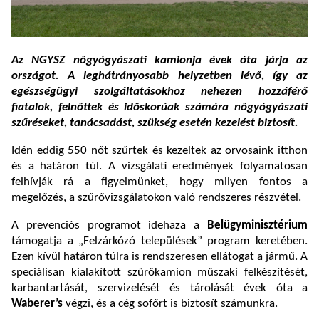
Az NGYSZ nőgyógyászati kamionja évek óta járja az
országot. A
leghátrányosabb helyzetben lévő, így az
egészségügyi szolgáltatásokhoz nehezen hozzáférő
fiatalok, felnőttek és időskorúak számára
nőgyógyászati
szűréseket
, tanácsadást, szükség esetén kezelést biztosít.
Idén eddig 550 nőt szűrtek és kezeltek az orvosaink itthon
és a határon túl. A vizsgálati eredmények folyamatosan
felhívják rá a figyelmünket, hogy milyen fontos a
megelőzés, a szűrővizsgálatokon való rendszeres részvétel.
A prevenciós programot idehaza a
Belügyminisztérium
támogatja a „Felzárkózó települések” program keretében.
Ezen kívül határon túlra is rendszeresen ellátogat a jármű.
A
speciálisan kialakított szűrőkamion műszaki felkészítését,
karbantartását, szervizelését és tárolását évek óta a
Waberer’s
végzi, és a cég sofőrt is biztosít számunkra.