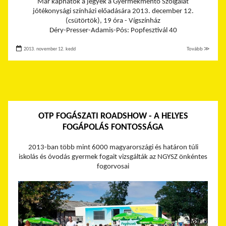
Már kaphatók a jegyek a Gyermekmentő Szolgálat
jótékonysági színházi előadására 2013. december 12.
(csütörtök), 19 óra - Vígszínház
Déry-Presser-Adamis-Pós: Popfesztivál 40
2013. november 12. kedd
Tovább ≫
OTP FOGÁSZATI ROADSHOW - A HELYES
FOGÁPOLÁS FONTOSSÁGA
2013-ban több mint 6000 magyarországi és határon túli
iskolás és óvodás gyermek fogait vizsgálták az NGYSZ önkéntes
fogorvosai