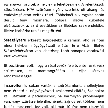
így nagyon örültek a helyiek a lehetőségnek.
A jelentkezők
r
ákszűrésen, HPV szűrésen (igény szerint), ultrahang- és
emlővizsgálaton vettek részt. Többeknél a vizsgálat során
derült fény miómára, polipra, illetve különféle
elváltozásokra, az ő esetükben az illetékes szakrendelőbe,
illetve kórházba utalás megtörtént.
Seregélyesre
érkezett legközelebb a kamion, ahol szintén
nincs helyben nőgyógyászati ellátás. Erre Abán, illetve
Székesfehérváron van lehetőség, több hónapos várakozási
időt követően.
Itt pozitívum volt, hogy a résztvevők fele évente részt vesz
szűréseken, és mammográfiára is eljár kétéves
rendszerességgel.
Tiszaroffon
is sokan várták a szűrőkamiont, aholhelyben
nem érhető el nőgyógyászati szakorvosi ellátás, Szolnokra
kell utazniuk a pácienseknek, ha bármilyen problémájuk
van, vagy szűrésre jelentkeznének. Sajnos ezt többen nem
tudják megtenni, így volt, aki már 10 éve nem részesült