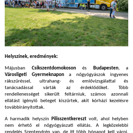
Helyszínek, eredmények:
Májusban
Csíkszentdomokoson
és
Budapesten
, a
Városligeti Gyermeknapon
a
nőgyógyászok ingyenes
rákszűréssel,
ultrahang- és emlővizsgálattal
és
tanácsadással várták az érdeklődőket. Több
rendellenességet sikerült feltárniuk, számos azonnali
ellátást igénylő beteget kiszűrtek, akit kórházi kezelésre
továbbirányítottak.
A harmadik helyszín
Pilisszentkereszt
volt, ahol
helyben
nem érhető el nőgyógyászati ellátás. A legközelebbi
rendelés Szentendrén van, de itt több hónapot kell várni,