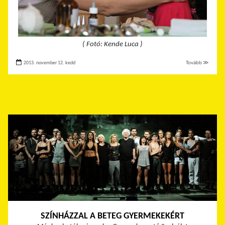
( Fotó: Kende Luca )
2013. november 12. kedd
Tovább ≫
SZÍNHÁZZAL A BETEG GYERMEKEKÉRT