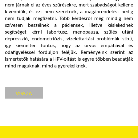
nem járnak el az éves szűrésekre, mert szabadságot kellene
kivenniük, és ezt nem szeretnék, a magánrendelést pedig
nem tudják megfizetni. Több kérdésről még mindig nem
szívesen beszélnek a páciensek, illetve késlekednek
segítséget kérni (abortusz, menopauza, szülés utáni
depresszió, endometriózis, vizelettartási problémák stb.),
így kiemelten fontos, hogy az orvos empátiával és
odafigyeléssel forduljon feléjük. Reményeink szerint az
ismertetők hatására a HPV-oltást is egyre többen beadatják
mind maguknak, mind a gyerekeiknek.
VISSZA