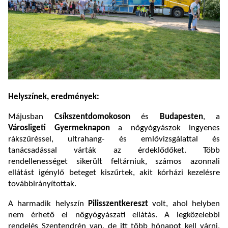
Helyszínek, eredmények:
Májusban
Csíkszentdomokoson
és
Budapesten
, a
Városligeti Gyermeknapon
a
nőgyógyászok ingyenes
rákszűréssel,
ultrahang- és emlővizsgálattal
és
tanácsadással várták az érdeklődőket. Több
rendellenességet sikerült feltárniuk, számos azonnali
ellátást igénylő beteget kiszűrtek, akit kórházi kezelésre
továbbirányítottak.
A harmadik helyszín
Pilisszentkereszt
volt, ahol
helyben
nem érhető el nőgyógyászati ellátás. A legközelebbi
rendelés Szentendrén van, de itt több hónapot kell várni,