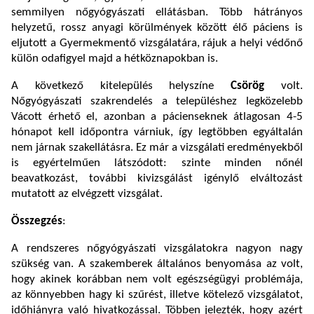
semmilyen nőgyógyászati ellátásban. Több hátrányos
helyzetű, rossz anyagi körülmények között élő páciens is
eljutott a Gyermekmentő vizsgálatára, rájuk a helyi védőnő
külön odafigyel majd a hétköznapokban is.
A következő kitelepülés helyszíne
Csörög
volt.
Nőgyógyászati szakrendelés a településhez legközelebb
Vácott érhető el, azonban a pácienseknek átlagosan 4-5
hónapot kell időpontra várniuk, így legtöbben egyáltalán
nem járnak szakellátásra. Ez már a vizsgálati eredményekből
is egyértelműen látszódott: szinte minden nőnél
beavatkozást, további kivizsgálást igénylő elváltozást
mutatott az elvégzett vizsgálat.
Összegzés
:
A rendszeres nőgyógyászati vizsgálatokra nagyon nagy
szükség van. A szakemberek általános benyomása az volt,
hogy akinek korábban nem volt egészségügyi problémája,
az könnyebben hagy ki szűrést, illetve kötelező vizsgálatot,
időhiányra való hivatkozással. Többen jelezték, hogy azért