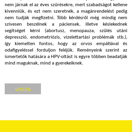
nem járnak el az éves szűrésekre, mert szabadságot kellene
kivenniük, és ezt nem szeretnék, a magánrendelést pedig
nem tudják megfizetni. Több kérdésről még mindig nem
szívesen beszélnek a páciensek, illetve késlekednek
segítséget kérni (abortusz, menopauza, szülés utáni
depresszió, endometriózis, vizelettartási problémák stb.),
így kiemelten fontos, hogy az orvos empátiával és
odafigyeléssel forduljon feléjük. Reményeink szerint az
ismertetők hatására a HPV-oltást is egyre többen beadatják
mind maguknak, mind a gyerekeiknek.
VISSZA