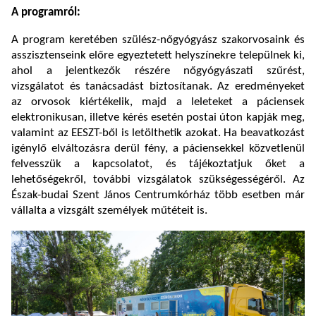
A programról:
A program keretében szülész-nőgyógyász szakorvosaink és
asszisztenseink előre egyeztetett helyszínekre települnek ki,
ahol a jelentkezők részére nőgyógyászati szűrést,
vizsgálatot és tanácsadást biztosítanak. Az eredményeket
az orvosok kiértékelik, majd a leleteket a páciensek
elektronikusan, illetve kérés esetén postai úton kapják meg,
valamint az EESZT-ből is letölthetik azokat. Ha beavatkozást
igénylő elváltozásra derül fény, a páciensekkel közvetlenül
felvesszük a kapcsolatot, és tájékoztatjuk őket a
lehetőségekről, további vizsgálatok szükségességéről. Az
Észak-budai Szent János Centrumkórház több esetben már
vállalta a vizsgált személyek műtéteit is.