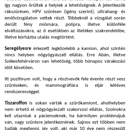
így nagyon örültek a helyiek a lehetőségnek.
A jelentkezők
r
ákszűrésen, HPV szűrésen (igény szerint), ultrahang- és
emlővizsgálaton vettek részt. Többeknél a vizsgálat során
derült fény miómára, polipra, illetve különféle
elváltozásokra, az ő esetükben az illetékes szakrendelőbe,
illetve kórházba utalás megtörtént.
Seregélyesre
érkezett legközelebb a kamion, ahol szintén
nincs helyben nőgyógyászati ellátás. Erre Abán, illetve
Székesfehérváron van lehetőség, több hónapos várakozási
időt követően.
Itt pozitívum volt, hogy a résztvevők fele évente részt vesz
szűréseken, és mammográfiára is eljár kétéves
rendszerességgel.
Tiszaroffon
is sokan várták a szűrőkamiont, aholhelyben
nem érhető el nőgyógyászati szakorvosi ellátás, Szolnokra
kell utazniuk a pácienseknek, ha bármilyen problémájuk
van, vagy szűrésre jelentkeznének. Sajnos ezt többen nem
tudják megtenni, így volt, aki már 10 éve nem részesült