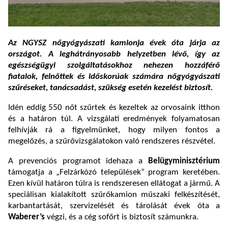
Az NGYSZ nőgyógyászati kamionja évek óta járja az
országot. A
leghátrányosabb helyzetben lévő, így az
egészségügyi szolgáltatásokhoz nehezen hozzáférő
fiatalok, felnőttek és időskorúak számára
nőgyógyászati
szűréseket
, tanácsadást, szükség esetén kezelést biztosít.
Idén eddig 550 nőt szűrtek és kezeltek az orvosaink itthon
és a határon túl. A vizsgálati eredmények folyamatosan
felhívják rá a figyelmünket, hogy milyen fontos a
megelőzés, a szűrővizsgálatokon való rendszeres részvétel.
A prevenciós programot idehaza a
Belügyminisztérium
támogatja a „Felzárkózó települések” program keretében.
Ezen kívül határon túlra is rendszeresen ellátogat a jármű.
A
speciálisan kialakított szűrőkamion műszaki felkészítését,
karbantartását, szervizelését és tárolását évek óta a
Waberer’s
végzi, és a cég sofőrt is biztosít számunkra.