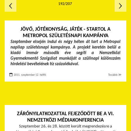
192/207
JÖVŐ, JÓTÉKONYSÁG, JÁTÉK - STARTOL A
METROPOL SZÜLETÉSNAPI KAMPÁNYA
Szeptember elsején indul és négy héten át tart a Metropol
napilap születésnapi kampánya. A projekt keretén belül a
kiadó immár második éve segíti a Nemzetközi
Gyermekmentő Szolgálat munkáját a szülinapi különszám
hirdetési bevételének tíz százalékával.
2011. szeptember 12. hétfő
Tovább ≫
ZÁRÓNYILATKOZATTAL FEJEZŐDÖTT BE A VI.
NEMZETKÖZI MÉDIAKONFERENCIA
Szeptember 26. és 28. között került megrendezésre a