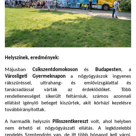
Helyszínek, eredmények:
Májusban
Csíkszentdomokoson
és
Budapesten
, a
Városligeti Gyermeknapon
a
nőgyógyászok ingyenes
rákszűréssel,
ultrahang- és emlővizsgálattal
és
tanácsadással várták az érdeklődőket. Több
rendellenességet sikerült feltárniuk, számos azonnali
ellátást igénylő beteget kiszűrtek, akit kórházi kezelésre
továbbirányítottak.
A harmadik helyszín
Pilisszentkereszt
volt, ahol
helyben
nem érhető el nőgyógyászati ellátás. A legközelebbi
rendelés Szentendrén van, de itt több hónapot kell várni,