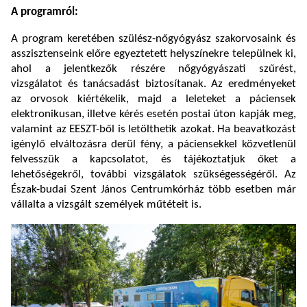
A programról:
A program keretében szülész-nőgyógyász szakorvosaink és
asszisztenseink előre egyeztetett helyszínekre települnek ki,
ahol a jelentkezők részére nőgyógyászati szűrést,
vizsgálatot és tanácsadást biztosítanak. Az eredményeket
az orvosok kiértékelik, majd a leleteket a páciensek
elektronikusan, illetve kérés esetén postai úton kapják meg,
valamint az EESZT-ből is letölthetik azokat. Ha beavatkozást
igénylő elváltozásra derül fény, a páciensekkel közvetlenül
felvesszük a kapcsolatot, és tájékoztatjuk őket a
lehetőségekről, további vizsgálatok szükségességéről. Az
Észak-budai Szent János Centrumkórház több esetben már
vállalta a vizsgált személyek műtéteit is.