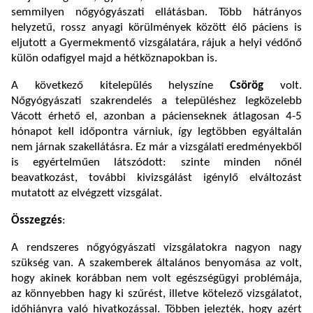
semmilyen nőgyógyászati ellátásban. Több hátrányos
helyzetű, rossz anyagi körülmények között élő páciens is
eljutott a Gyermekmentő vizsgálatára, rájuk a helyi védőnő
külön odafigyel majd a hétköznapokban is.
A következő kitelepülés helyszíne
Csörög
volt.
Nőgyógyászati szakrendelés a településhez legközelebb
Vácott érhető el, azonban a pácienseknek átlagosan 4-5
hónapot kell időpontra várniuk, így legtöbben egyáltalán
nem járnak szakellátásra. Ez már a vizsgálati eredményekből
is egyértelműen látszódott: szinte minden nőnél
beavatkozást, további kivizsgálást igénylő elváltozást
mutatott az elvégzett vizsgálat.
Összegzés
:
A rendszeres nőgyógyászati vizsgálatokra nagyon nagy
szükség van. A szakemberek általános benyomása az volt,
hogy akinek korábban nem volt egészségügyi problémája,
az könnyebben hagy ki szűrést, illetve kötelező vizsgálatot,
időhiányra való hivatkozással. Többen jelezték, hogy azért