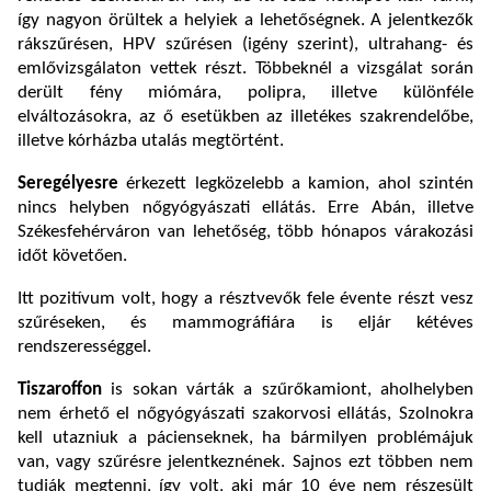
így nagyon örültek a helyiek a lehetőségnek.
A jelentkezők
r
ákszűrésen, HPV szűrésen (igény szerint), ultrahang- és
emlővizsgálaton vettek részt. Többeknél a vizsgálat során
derült fény miómára, polipra, illetve különféle
elváltozásokra, az ő esetükben az illetékes szakrendelőbe,
illetve kórházba utalás megtörtént.
Seregélyesre
érkezett legközelebb a kamion, ahol szintén
nincs helyben nőgyógyászati ellátás. Erre Abán, illetve
Székesfehérváron van lehetőség, több hónapos várakozási
időt követően.
Itt pozitívum volt, hogy a résztvevők fele évente részt vesz
szűréseken, és mammográfiára is eljár kétéves
rendszerességgel.
Tiszaroffon
is sokan várták a szűrőkamiont, aholhelyben
nem érhető el nőgyógyászati szakorvosi ellátás, Szolnokra
kell utazniuk a pácienseknek, ha bármilyen problémájuk
van, vagy szűrésre jelentkeznének. Sajnos ezt többen nem
tudják megtenni, így volt, aki már 10 éve nem részesült