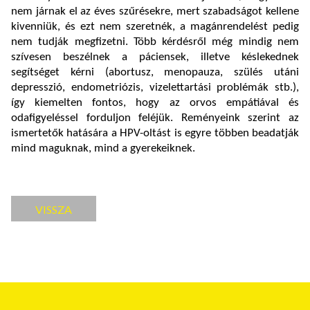
nem járnak el az éves szűrésekre, mert szabadságot kellene
kivenniük, és ezt nem szeretnék, a magánrendelést pedig
nem tudják megfizetni. Több kérdésről még mindig nem
szívesen beszélnek a páciensek, illetve késlekednek
segítséget kérni (abortusz, menopauza, szülés utáni
depresszió, endometriózis, vizelettartási problémák stb.),
így kiemelten fontos, hogy az orvos empátiával és
odafigyeléssel forduljon feléjük. Reményeink szerint az
ismertetők hatására a HPV-oltást is egyre többen beadatják
mind maguknak, mind a gyerekeiknek.
VISSZA