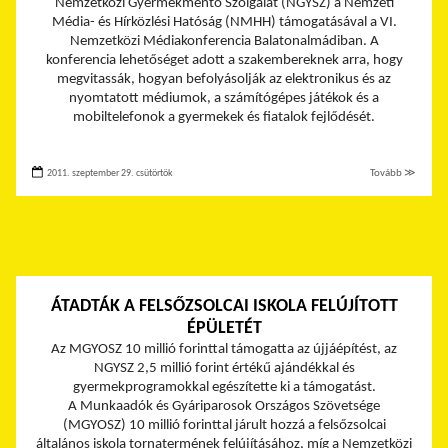
Nemzetközi Gyermekmentő Szolgálat (NGYSZ) a Nemzeti
Média- és Hírközlési Hatóság (NMHH) támogatásával a VI.
Nemzetközi Médiakonferencia Balatonalmádiban. A
konferencia lehetőséget adott a szakembereknek arra, hogy
megvitassák, hogyan befolyásolják az elektronikus és az
nyomtatott médiumok, a számítógépes játékok és a
mobiltelefonok a gyermekek és fiatalok fejlődését.
2011. szeptember 29. csütörtök
Tovább ≫
ÁTADTÁK A FELSŐZSOLCAI ISKOLA FELÚJÍTOTT
ÉPÜLETÉT
Az MGYOSZ 10 millió forinttal támogatta az újjáépítést, az
NGYSZ 2,5 millió forint értékű ajándékkal és
gyermekprogramokkal egészítette ki a támogatást.
A Munkaadók és Gyáriparosok Országos Szövetsége
(MGYOSZ) 10 millió forinttal járult hozzá a felsőzsolcai
általános iskola tornatermének felújításához, míg a Nemzetközi