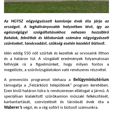
Az NGYSZ nőgyógyászati kamionja évek óta járja az
országot. A
leghátrányosabb helyzetben lévő, így az
egészségügyi szolgáltatásokhoz nehezen hozzáférő
fiatalok, felnőttek és időskorúak számára
nőgyógyászati
szűréseket
, tanácsadást, szükség esetén kezelést biztosít.
Idén eddig 550 nőt szűrtek és kezeltek az orvosaink itthon
és a határon túl. A vizsgálati eredmények folyamatosan
felhívják rá a figyelmünket, hogy milyen fontos a
megelőzés, a szűrővizsgálatokon való rendszeres részvétel.
A prevenciós programot idehaza a
Belügyminisztérium
támogatja a „Felzárkózó települések” program keretében.
Ezen kívül határon túlra is rendszeresen ellátogat a jármű.
A
speciálisan kialakított szűrőkamion műszaki felkészítését,
karbantartását, szervizelését és tárolását évek óta a
Waberer’s
végzi, és a cég sofőrt is biztosít számunkra.