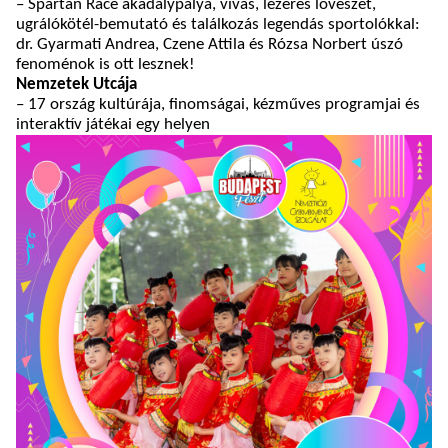
– Spartan Race akadálypálya, vívás, lézeres lövészet,
ugrálókötél-bemutató és találkozás legendás sportolókkal:
dr. Gyarmati Andrea, Czene Attila és Rózsa Norbert úszó
fenoménok is ott lesznek!
Nemzetek Utcája
– 17 ország kultúrája, finomságai, kézműves programjai és
interaktív játékai egy helyen