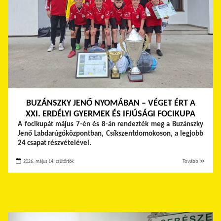
BUZÁNSZKY JENŐ NYOMÁBAN – VÉGET ÉRT A
XXI. ERDÉLYI GYERMEK ÉS IFJÚSÁGI FOCIKUPA
A focikupát május 7-én és 8-án rendezték meg a Buzánszky
Jenő Labdarúgóközpontban, Csíkszentdomokoson, a legjobb
24 csapat részvételével.
2026. május 14. csütörtök
Tovább ≫