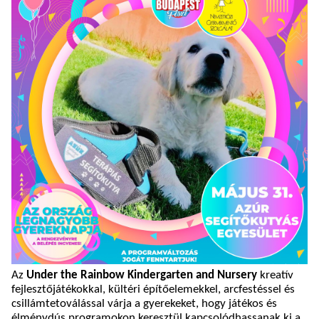
Az
Under the Rainbow Kindergarten and Nursery
kreatív
fejlesztőjátékokkal, kültéri építőelemekkel, arcfestéssel és
csillámtetoválással várja a gyerekeket, hogy játékos és
élménydús programokon keresztül kapcsolódhassanak ki a