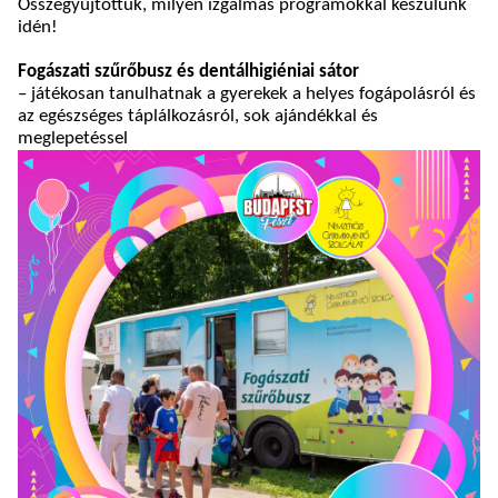
Összegyűjtöttük, milyen izgalmas programokkal készülünk
idén!
Fogászati szűrőbusz és dentálhigiéniai sátor
– játékosan tanulhatnak a gyerekek a helyes fogápolásról és
az egészséges táplálkozásról, sok ajándékkal és
meglepetéssel