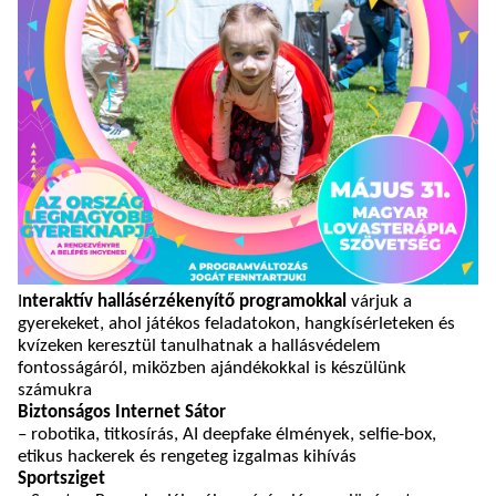
I
nteraktív hallásérzékenyítő programokkal
várjuk a
gyerekeket, ahol játékos feladatokon, hangkísérleteken és
kvízeken keresztül tanulhatnak a hallásvédelem
fontosságáról, miközben ajándékokkal is készülünk
számukra
Biztonságos Internet Sátor
– robotika, titkosírás, AI deepfake élmények, selfie-box,
etikus hackerek és rengeteg izgalmas kihívás
Sportsziget