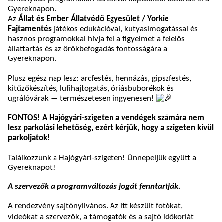
Gyereknapon.
Az
Állat és Ember Állatvédő Egyesület / Yorkie
Fajtamentés
játékos edukációval, kutyasimogatással és
hasznos programokkal hívja fel a figyelmet a felelős
állattartás és az örökbefogadás fontosságára a
Gyereknapon.
Plusz egész nap lesz: arcfestés, hennázás, gipszfestés,
kitűzőkészítés, lufihajtogatás, óriásbuborékok és
ugrálóvárak — természetesen ingyenesen!
FONTOS! A Hajógyári-szigeten a vendégek számára nem
lesz parkolási lehetőség, ezért kérjük, hogy a szigeten kívül
parkoljatok!
Találkozzunk a Hajógyári-szigeten! Ünnepeljük együtt a
Gyereknapot!
A szervezők a programváltozás jogát fenntartják.
A rendezvény sajtónyilvános. Az itt készült fotókat,
videókat a szervezők, a támogatók és a sajtó időkorlát