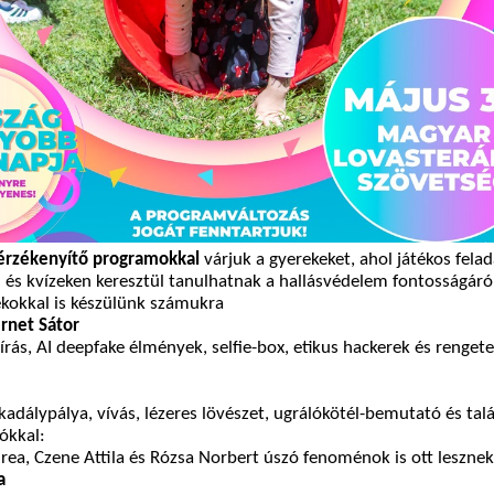
sérzékenyítő programokkal
várjuk a gyerekeket, ahol játékos fela
 és kvízeken keresztül tanulhatnak a hallásvédelem fontosságáról
kokkal is készülünk számukra
rnet Sátor
sírás, AI deepfake élmények, selfie-box, etikus hackerek és renget
kadálypálya, vívás, lézeres lövészet, ugrálókötél-bemutató és tal
ókkal:
rea, Czene Attila és Rózsa Norbert úszó fenoménok is ott lesznek
a