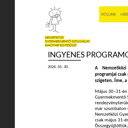
RÓLUNK
HÍR
INGYENES PROGRAMO
2026. 05. 30.
A Nemzetközi
programjai csak 
szigeten. Íme, 
Május 30–31-én a
Gyermekmentő Sz
rendezvényterüle
már szombaton el
Nemzetközi Gyer
csak május 31-én
Összegyűjtöttük