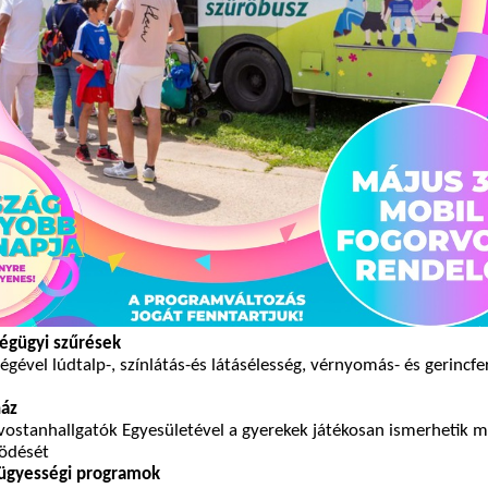
égügyi szűrések
égével lúdtalp-, színlátás-és látásélesség, vérnyomás- és gerincfe
ház
vostanhallgatók Egyesületével a gyerekek játékosan ismerhetik m
ödését
 ügyességi programok