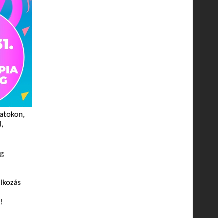
datokon,
,
eg
álkozás
!