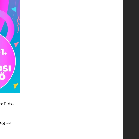
rdülés-
eg az