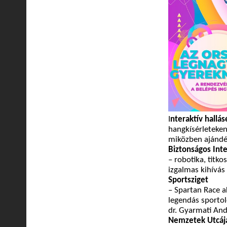
I
nteraktív hallá
hangkísérleteken
miközben ajándé
Biztonságos Inte
– robotika, titko
izgalmas kihívás
Sportsziget
– Spartan Race a
legendás sportol
dr. Gyarmati And
Nemzetek Utcáj