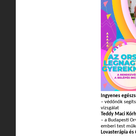
Ingyenes egészs
– védőnők segíts
vizsgálat
Teddy Maci Kór
– a Budapesti Or
emberi test műk
Lovasterápia és