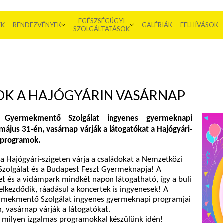
EGÉSZSÉGÜGYI
EK
RENDEZVÉNYEK
GALÉRIÁK
FELHÍVÁSOK
SZOLGÁLTATÁSOK
K A HAJÓGYÁRIN VASÁRNAP
 Gyermekmentő Szolgálat ingyenes gyermeknapi
május 31-én, vasárnap várják a látogatókat a Hajógyári-
a programok.
 Hajógyári-szigeten várja a családokat a Nemzetközi
olgálat és a Budapest Feszt Gyermeknapja! A
t és a vidámpark mindkét napon látogatható, így a buli
kezdődik, ráadásul a koncertek is ingyenesek! A
mekmentő Szolgálat ingyenes gyermeknapi programjai
, vasárnap várják a látogatókat.
, milyen izgalmas programokkal készülünk idén!