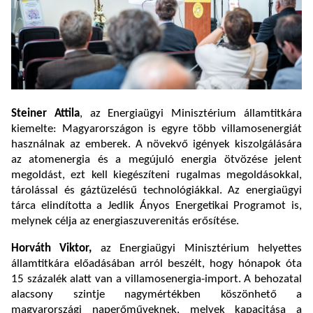
Steiner Attila
, az Energiaügyi Minisztérium államtitkára
kiemelte: Magyarországon is egyre több villamosenergiát
használnak az emberek. A növekvő igények kiszolgálására
az atomenergia és a megújuló energia ötvözése jelent
megoldást, ezt kell kiegészíteni rugalmas megoldásokkal,
tárolással és gáztüzelésű technológiákkal. Az energiaügyi
tárca elindította a Jedlik Ányos Energetikai Programot is,
melynek célja az energiaszuverenitás erősítése.
Horváth Viktor,
az Energiaügyi Minisztérium helyettes
államtitkára előadásában arról beszélt, hogy hónapok óta
15 százalék alatt van a villamosenergia-import. A behozatal
alacsony szintje nagymértékben köszönhető a
magyarországi naperőműveknek, melyek kapacitása a