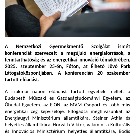
A Nemzetközi Gyermekmentő Szolgálat ismét
konferenciát szervezett a megújuló energiaforrások, a
fenntarthatóság és az energetikai innováció témakörében,
2025. szeptember 25-én, Fóton, az Élhető Jövő Park
Látogatóközpontjában. A konferencián 20 szakember
tartott előadást.
A szakmai napon előadást tartott egyebek mellett a
Budapesti Műszaki és Gazdaságtudományi Egyetem, az
Óbudai Egyetem, az E.ON, az MVM Csoport és több más
energetikai cég képviselője. Elfogadta meghívásunkat az
Energiaügyi Minisztérium államtitkára, Steiner Attila és
helyettes államtitkára, Horváth Viktor, valamint a Kulturális
és Innovációs Minisztérium helyettes államtitkára, Bódis