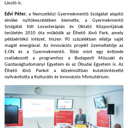
László is.
Edvi Péter
, a Nemzetközi Gyermekmentő Szolgálat alapító
elnöke nyitóbeszédében kiemelte, a Gyermekmentő
Szolgálat fóti Lovasterápiás és Oktató Központjának
területén 2010 óta működik az Élhető Jövő Park, amely
példaértékű intézet, hiszen 90 százalékban ellátja saját
magát energiával. Az innovációs projekt üzemeltetője az
E.ON és a Gyermekmentő. Több mint egy évtizede
csatlakozott a programhoz a Budapesti Műszaki és
Gazdaságtudományi Egyetem és az Óbudai Egyetem is. Az
Élhető Jövő Parkot a közelmúltban kutatóintézetté
nyilvánította a Kulturális és Innovációs Minisztérium.