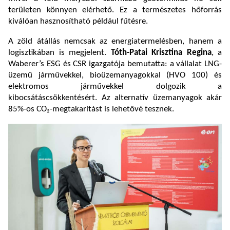
területen könnyen elérhető. Ez a természetes hőforrás
kiválóan hasznosítható például fűtésre.
A zöld átállás nemcsak az energiatermelésben, hanem a
logisztikában is megjelent.
Tóth-Patai Krisztina Regina
, a
Waberer’s ESG és CSR igazgatója bemutatta: a vállalat LNG-
üzemű járművekkel, bioüzemanyagokkal (HVO 100) és
elektromos járművekkel dolgozik a
kibocsátáscsökkentésért. Az alternatív üzemanyagok akár
85%-os CO₂-megtakarítást is lehetővé tesznek.