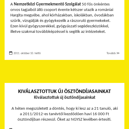
A
Nemzetközi Gyermekmentő Szolgálat
50 fős önkéntes
orvos tagjaiból álló csoport évente kétszer utazik a romániai
Hargita megyébe, ahol kórházakban, iskolákban, óvodákban
szűrik, vizsgálják és gyógykezelik a rászoruló gyermekeket.
Ezen kívül gyógyszerekkel, gyógyászati segédeszközökkel,
illetve szakmai továbbképzéssel is segítik az intézeteket.
2011. október 10. hétfő
Tovább ≫
KIVÁLASZTOTTUK ÚJ ÖSZTÖNDÍJASAINKAT
Kiválasztottuk új ösztöndíjasainkat
A héten megszületett a döntés, hogy ki lesz az a 21 tanuló, aki
a 2011/2012-es tanévtől kezdődően havi 16 000 Ft
ösztöndíjban részesül. Őket az NGYSZ levélben értesíti.