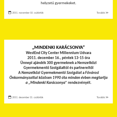
helyzetű gyermekeket.
2011. november 10. csütörtök
Tovább ≫
„MINDENKI KARÁCSONYA”
WestEnd City Center Millennium Udvara
2011. december 16., péntek 13-15 óra
Ünnepi ajándék 300 gyermeknek a Nemzetközi
Gyermekmentő Szolgálattól és partnereitől
A
Nemzetközi Gyermekmentő Szolgálat
a
Fővárosi
Önkormányzattal közösen 1990 óta minden évben megtartja
a „Mindenki Karácsonya”
rendezvényét.
2011. december 15. csütörtök
Tovább ≫