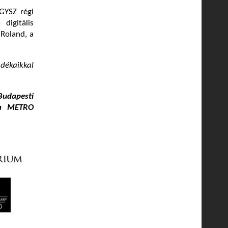
GYSZ régi
digitális
 Roland, a
dékaikkal
udapesti
 a METRO