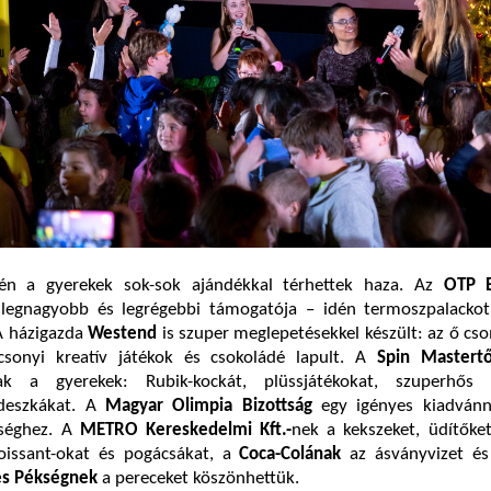
n a gyerekek sok-sok ajándékkal térhettek haza. Az
OTP 
egnagyobb és legrégebbi támogatója – idén termoszpalackot 
A házigazda
Westend
is szuper meglepetésekkel készült: az ő c
csonyi kreatív játékok és csokoládé lapult. A
Spin Mastertő
ak a gyerekek: Rubik-kockát, plüssjátékokat, szuperhős f
rdeszkákat. A
Magyar Olimpia Bizottság
egy igényes kiadvánny
séghez. A
METRO
Kereskedelmi Kft.-
nek a kekszeket, üdítőket
issant-okat és pogácsákat, a
Coca-Colának
az ásványvizet és
s Pékségnek
a pereceket köszönhettük.