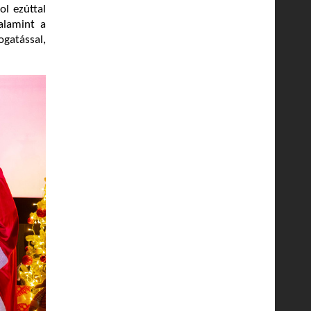
l ezúttal
alamint a
ogatással,