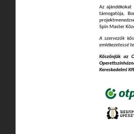
Az ajándékokat 
támogatója, Bo
projektmenedzse
Spin Master Közé
A szervezők kös
emlékezetessé te
Köszönjük az 
Operettszínhá
Kereskedelmi Kft