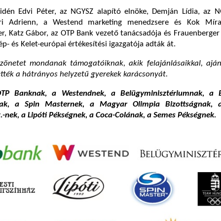
idén Edvi Péter, az NGYSZ alapító elnöke, Demján Lídia, az N
ri Adrienn, a Westend marketing menedzsere és Kok Míra 
r, Katz Gábor, az OTP Bank vezető tanácsadója és Frauenberger
p- és Kelet-európai értékesítési igazgatója adták át.
zönetet mondanak támogatóiknak, akik felajánlásaikkal, aján
tték a hátrányos helyzetű gyerekek karácsonyát.
OTP Banknak, a Westendnek, a Belügyminisztériumnak, a B
znak, a Spin Masternek, a Magyar Olimpia Bizottságnak,
.-nek, a Lipóti Pékségnek, a Coca-Colának, a Semes Pékségnek.