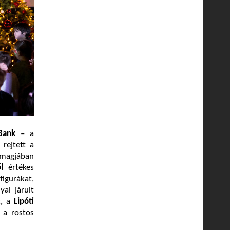
Bank
– a
rejtett a
somagjában
l
értékes
igurákat,
al járult
, a
Lipóti
 a rostos