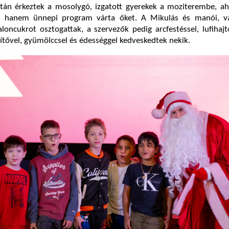
tán érkeztek a mosolygó, izgatott gyerekek a moziterembe, aho
s, hanem ünnepi program várta őket. A Mikulás és manói, v
loncukrot osztogattak, a szervezők pedig arcfestéssel, lufihajt
tővel, gyümölccsel és édességgel kedveskedtek nekik.