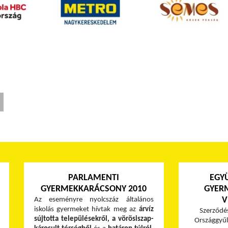
PARLAMENTI
EGY
GYERMEKKARÁCSONY 2010
GYER
V
Az eseményre nyolcszáz általános
iskolás gyermeket hívtak meg az
árvíz
Szerződés
sújtotta településekről, a vörösiszap-
Országgyűl