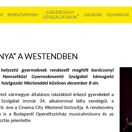
EGÉSZSÉGÜGYI
EK
RENDEZVÉNYEK
GALÉRIÁK
FELHÍVÁSOK
SZOLGÁLTATÁSOK
NYA” A WESTENDBEN
helyzetű gyermeknek rendezett meghitt karácsonyi
 Nemzetközi Gyermekmentő Szolgálat támogató
 a házigazda Westenddel közösen december 8-án.
est vármegyei általános iskolákból érkező gyerekeket a
zolgálat immár 34. alkalommal látta vendégül, a
26. éve a Cinema City Westend biztosítja. A rendezvény
n is a Budapesti Operettszínház musicalműsora és az
ztás jelentette.