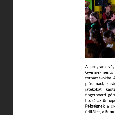
A program végé
Gyermekmentő l
tornazsákokba. 
plüssmaci, kará
játékokat kapt
fingerboard gö
hozzá az ünnep
Pékségnek
a cro
üdítőket, a
Seme