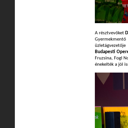
A résztvevőket
D
Gyermekmentő 
üzletágvezetője
Budapesti Opere
Fruzsina, Fogl N
énekelték a jól 