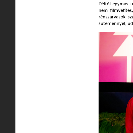
Déltől egymás u
nem filmvetíté
rénszarvasok sza
süteménnyel, üdí