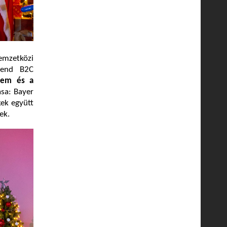
Nemzetközi
tend B2C
etem és a
ása: Bayer
kek együtt
ek.