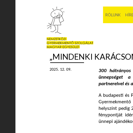
RÓLUNK
HÍR
„MINDENKI KARÁCSO
2025. 12. 09.
300 hátrányos 
ünnepséget a
partnereivel és
A budapesti és P
Gyermekmentő S
helyszínt pedig 
fénypontját idé
ünnepi ajándékos