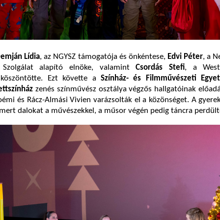
emján Lídia
, az NGYSZ támogatója és önkéntese,
Edvi Péter
, a 
Szolgálat alapító elnöke, valamint
Csordás Stefi
, a Wes
 köszöntötte. Ezt követte a
Színház- és Filmművészeti Egy
ttszínház
zenés színművész osztálya végzős hallgatóinak előad
oémi és Rácz-Almási Vivien varázsolták el a közönséget. A gyere
ismert dalokat a művészekkel, a műsor végén pedig táncra perdült