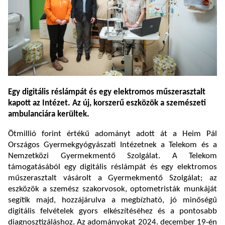
Egy digitális réslámpát és egy elektromos műszerasztalt
kapott az Intézet. Az új, korszerű eszközök a szemészeti
ambulanciára kerültek.
Ötmillió forint értékű adományt adott át a Heim Pál
Országos Gyermekgyógyászati Intézetnek a Telekom és a
Nemzetközi Gyermekmentő Szolgálat. A Telekom
támogatásából egy digitális réslámpát és egy elektromos
műszerasztalt vásárolt a Gyermekmentő Szolgálat; az
eszközök a szemész szakorvosok, optometristák munkáját
segítik majd, hozzájárulva a megbízható, jó minőségű
digitális felvételek gyors elkészítéséhez és a pontosabb
diagnosztizáláshoz. Az adományokat 2024. december 19-én