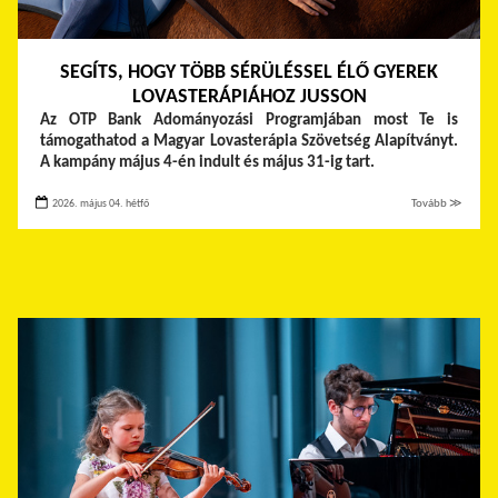
SEGÍTS, HOGY TÖBB SÉRÜLÉSSEL ÉLŐ GYEREK
LOVASTERÁPIÁHOZ JUSSON
Az OTP Bank Adományozási Programjában most Te is
támogathatod a Magyar Lovasterápia Szövetség Alapítványt.
A kampány május 4-én indult és május 31-ig tart.
2026. május 04. hétfő
Tovább ≫