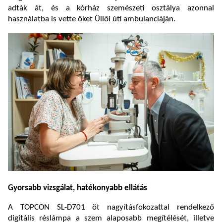
adták át, és a kórház szemészeti osztálya azonnal
használatba is vette őket Üllői úti ambulanciáján.
Gyorsabb vizsgálat, hatékonyabb ellátás
A TOPCON SL-D701 öt nagyításfokozattal rendelkező
digitális réslámpa a szem alaposabb megítélését, illetve