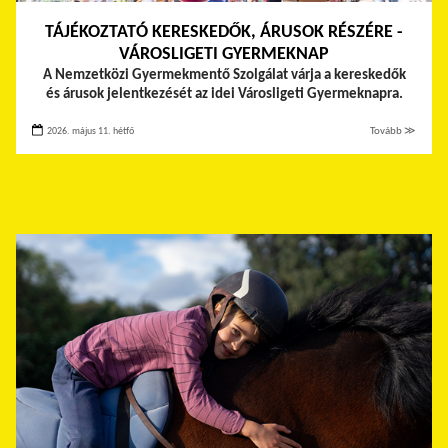
TÁJÉKOZTATÓ KERESKEDŐK, ÁRUSOK RÉSZÉRE -
VÁROSLIGETI GYERMEKNAP
A Nemzetközi Gyermekmentő Szolgálat várja a kereskedők
és árusok jelentkezését az idei Városligeti Gyermeknapra.
2026. május 11. hétfő
Tovább ≫