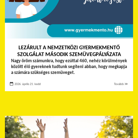
LEZÁRULT A NEMZETKÖZI GYERMEKMENTŐ
SZOLGÁLAT MÁSODIK SZEMÜVEGPÁLYÁZATA
Nagy öröm számunkra, hogy ezúttal 460, nehéz körülmények
között élő gyereknek tudtunk segíteni abban, hogy megkapja
a számára szükséges szemüveget.
2026. április 21. kedd
Tovább ≫