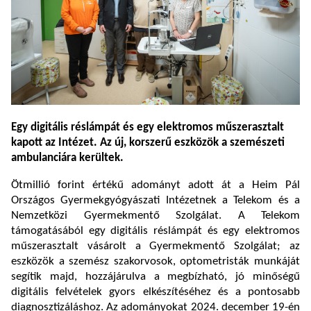
Egy digitális réslámpát és egy elektromos műszerasztalt
kapott az Intézet. Az új, korszerű eszközök a szemészeti
ambulanciára kerültek.
Ötmillió forint értékű adományt adott át a Heim Pál
Országos Gyermekgyógyászati Intézetnek a Telekom és a
Nemzetközi Gyermekmentő Szolgálat. A Telekom
támogatásából egy digitális réslámpát és egy elektromos
műszerasztalt vásárolt a Gyermekmentő Szolgálat; az
eszközök a szemész szakorvosok, optometristák munkáját
segítik majd, hozzájárulva a megbízható, jó minőségű
digitális felvételek gyors elkészítéséhez és a pontosabb
diagnosztizáláshoz. Az adományokat 2024. december 19-én