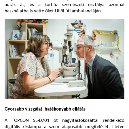
adták át, és a kórház szemészeti osztálya azonnal
használatba is vette őket Üllői úti ambulanciáján.
Gyorsabb vizsgálat, hatékonyabb ellátás
A TOPCON SL-D701 öt nagyításfokozattal rendelkező
digitális réslámpa a szem alaposabb megítélését, illetve