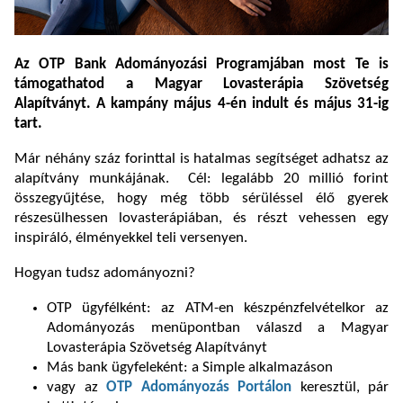
Az OTP Bank Adományozási Programjában most Te is
támogathatod a Magyar Lovasterápia Szövetség
Alapítványt. A kampány május 4-én indult és május 31-ig
tart.
Már néhány száz forinttal is hatalmas segítséget adhatsz az
alapítvány munkájának. Cél: legalább 20 millió forint
összegyűjtése, hogy még több sérüléssel élő gyerek
részesülhessen lovasterápiában, és részt vehessen egy
inspiráló, élményekkel teli versenyen.
Hogyan tudsz adományozni?
OTP ügyfélként: az ATM-en készpénzfelvételkor az
Adományozás menüpontban válaszd a Magyar
Lovasterápia Szövetség Alapítványt
Más bank ügyfeleként: a Simple alkalmazáson
vagy az
OTP Adományozás Portálon
keresztül, pár