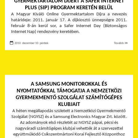
GYERMEKTARTALOM DÍJÉRT A SAFER INTERNET
PLUS (SIP) PROGRAM KERETÉN BELÜL
A Magyar Kiváló Online Gyermektartalom Díjra a nevezés
határideje: 2011. január 17. A díjkiosztó ünnepségre 2011.
február 8-án kerül sor, a Safer Internet Day (Biztonságos
Internet Nap) rendezvény keretében.
2010. december 10. péntek
Tovább ≫
A SAMSUNG MONITOROKKAL ÉS
NYOMTATÓKKAL TÁMOGATJA A NEMZETKÖZI
GYERMEKMENTŐ SZOLGÁLAT SZÁMÍTÓGÉPES
KLUBJAIT
A héten megállapodás született a Nemzetközi Gyermekmentő
Szolgálat (NGYSZ) és a Samsung Electronics Magyar Zrt. között.
Az adományok első részletét az NGYSZ pápai, pécsi és
nagyváradi számítógépes klubjai vehették át a szervezettel
együttműködő Csíkszentmártoni Korai Fejlesztő Központhoz