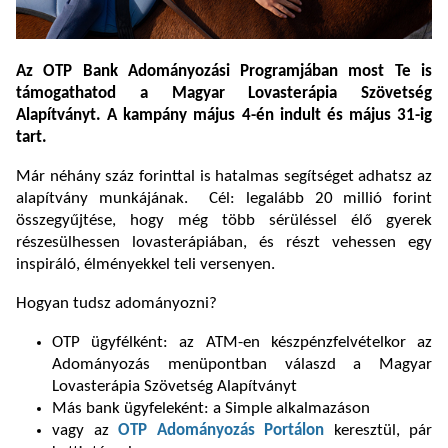
Az OTP Bank Adományozási Programjában most Te is
támogathatod a Magyar Lovasterápia Szövetség
Alapítványt. A kampány május 4-én indult és május 31-ig
tart.
Már néhány száz forinttal is hatalmas segítséget adhatsz az
alapítvány munkájának. Cél: legalább 20 millió forint
összegyűjtése, hogy még több sérüléssel élő gyerek
részesülhessen lovasterápiában, és részt vehessen egy
inspiráló, élményekkel teli versenyen.
Hogyan tudsz adományozni?
OTP ügyfélként: az ATM-en készpénzfelvételkor az
Adományozás menüpontban válaszd a Magyar
Lovasterápia Szövetség Alapítványt
Más bank ügyfeleként: a Simple alkalmazáson
vagy az
OTP Adományozás Portálon
keresztül, pár