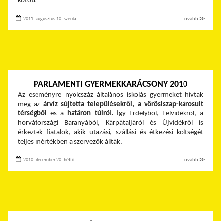
kötött.
2011. augusztus 10. szerda
Tovább ≫
PARLAMENTI GYERMEKKARÁCSONY 2010
Az eseményre nyolcszáz általános iskolás gyermeket hívtak
meg az
árvíz sújtotta településekről, a vörösiszap-károsult
térségből
és a
határon túlról.
Így Erdélyből, Felvidékről, a
horvátországi Baranyából, Kárpátaljáról és Újvidékről is
érkeztek fiatalok, akik utazási, szállási és étkezési költségét
teljes mértékben a szervezők állták.
2010. december 20. hétfő
Tovább ≫