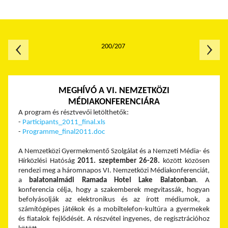
200/207
MEGHÍVÓ A VI. NEMZETKÖZI
MÉDIAKONFERENCIÁRA
A program és résztvevői letölthetők:
-
Participants_2011_final.xls
-
Programme_final2011.doc
A Nemzetközi Gyermekmentő Szolgálat és a Nemzeti Média- és
Hírközlési Hatóság
2011. szeptember 26-28.
között közösen
rendezi meg a háromnapos VI. Nemzetközi Médiakonferenciát,
a
balatonalmádi Ramada Hotel Lake Balatonban
. A
konferencia célja, hogy a szakemberek megvitassák, hogyan
befolyásolják az elektronikus és az írott médiumok, a
számítógépes játékok és a mobiltelefon-kultúra a gyermekek
és fiatalok fejlődését. A részvétel ingyenes, de regisztrációhoz