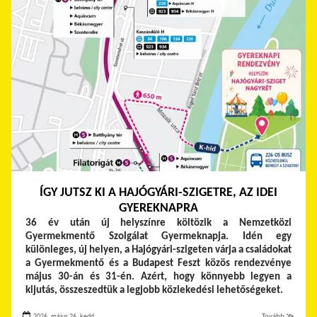
ÍGY JUTSZ KI A HAJÓGYÁRI-SZIGETRE, AZ IDEI
GYEREKNAPRA
36 év után új helyszínre költözik a Nemzetközi
Gyermekmentő Szolgálat Gyermeknapja. Idén egy
különleges, új helyen, a Hajógyári-szigeten várja a családokat
a Gyermekmentő és a Budapest Feszt közös rendezvénye
május 30-án és 31-én. Azért, hogy könnyebb legyen a
kijutás, összeszedtük a legjobb közlekedési lehetőségeket.
2026. május 26. kedd
Tovább ≫