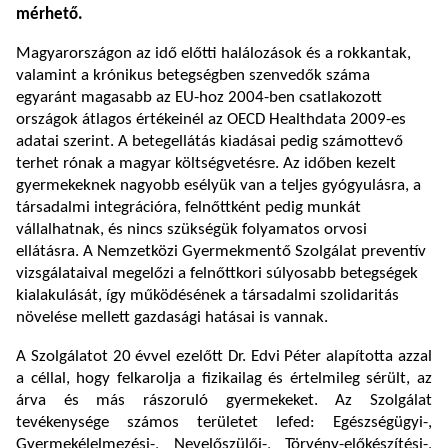
mérhető.
Magyarországon az idő előtti halálozások és a rokkantak,
valamint a krónikus betegségben szenvedők száma
egyaránt magasabb az EU-hoz 2004-ben csatlakozott
országok átlagos értékeinél az OECD Healthdata 2009-es
adatai szerint. A betegellátás kiadásai pedig számottevő
terhet rónak a magyar költségvetésre. Az időben kezelt
gyermekeknek nagyobb esélyük van a teljes gyógyulásra, a
társadalmi integrációra, felnőttként pedig munkát
vállalhatnak, és nincs szükségük folyamatos orvosi
ellátásra. A Nemzetközi Gyermekmentő Szolgálat preventív
vizsgálataival megelőzi a felnőttkori súlyosabb betegségek
kialakulását, így működésének a társadalmi szolidaritás
növelése mellett gazdasági hatásai is vannak.
A Szolgálatot 20 évvel ezelőtt Dr. Edvi Péter alapította azzal
a céllal, hogy felkarolja a fizikailag és értelmileg sérült, az
árva és más rászoruló gyermekeket. Az Szolgálat
tevékenysége számos területet lefed: Egészségügyi-,
Gyermekélelmezési-, Nevelőszülői-, Törvény-előkészítési-,