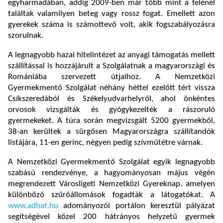
egyharmadában, addig 2009-ben már több mint a felénél
találtak valamilyen beteg vagy rossz fogat. Emellett azon
gyerekek száma is számottevő volt, akik fogszabályozásra
szorulnak.
A legnagyobb hazai hitelintézet az anyagi támogatás mellett
szállítással is hozzájárult a Szolgálatnak a magyarországi és
Romániába szervezett útjaihoz. A Nemzetközi
Gyermekmentő Szolgálat néhány héttel ezelőtt tért vissza
Csíkszeredából és Székelyudvarhelyről, ahol önkéntes
orvosok vizsgálták és gyógykezelték a rászoruló
gyermekeket. A túra során megvizsgált 5200 gyermekből,
38-an kerültek a sürgősen Magyarországra szállítandók
listájára, 11-en gerinc, négyen pedig szívműtétre várnak.
A Nemzetközi Gyermekmentő Szolgálat egyik legnagyobb
szabású rendezvénye, a hagyományosan május végén
megrendezett Városligeti Nemzetközi Gyereknap, amelyen
különböző szűrőállomások fogadták a látogatókat. A
www.adhat.hu
adományozói portálon keresztül pályázat
segítségével közel 200 hátrányos helyzetű gyermek