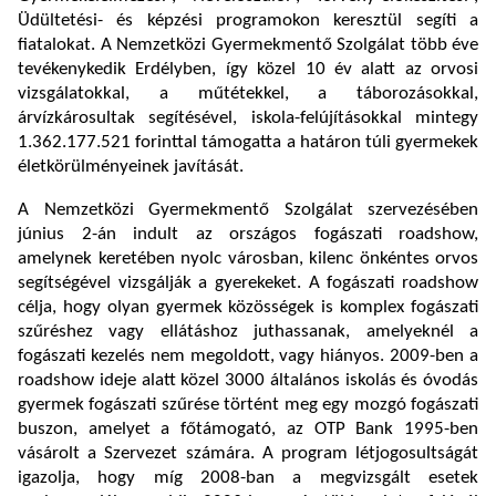
Üdültetési- és képzési programokon keresztül segíti a
fiatalokat. A Nemzetközi Gyermekmentő Szolgálat több éve
tevékenykedik Erdélyben, így közel 10 év alatt az orvosi
vizsgálatokkal, a műtétekkel, a táborozásokkal,
árvízkárosultak segítésével, iskola-felújításokkal mintegy
1.362.177.521 forinttal támogatta a határon túli gyermekek
életkörülményeinek javítását.
A Nemzetközi Gyermekmentő Szolgálat szervezésében
június 2-án indult az országos fogászati roadshow,
amelynek keretében nyolc városban, kilenc önkéntes orvos
segítségével vizsgálják a gyerekeket. A fogászati roadshow
célja, hogy olyan gyermek közösségek is komplex fogászati
szűréshez vagy ellátáshoz juthassanak, amelyeknél a
fogászati kezelés nem megoldott, vagy hiányos. 2009-ben a
roadshow ideje alatt közel 3000 általános iskolás és óvodás
gyermek fogászati szűrése történt meg egy mozgó fogászati
buszon, amelyet a főtámogató, az OTP Bank 1995-ben
vásárolt a Szervezet számára. A program létjogosultságát
igazolja, hogy míg 2008-ban a megvizsgált esetek