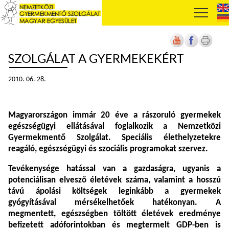
SZOLGÁLAT A GYERMEKEKÉRT
2010. 06. 28.
Magyarországon immár 20 éve a rászoruló gyermekek
egészségügyi ellátásával foglalkozik a Nemzetközi
Gyermekmentő Szolgálat. Speciális élethelyzetekre
reagáló, egészségügyi és szociális programokat szervez.
Tevékenysége hatással van a gazdaságra, ugyanis a
potenciálisan elvesző életévek száma, valamint a hosszú
távú ápolási költségek leginkább a gyermekek
gyógyításával mérsékelhetőek hatékonyan. A
megmentett, egészségben töltött életévek eredménye
befizetett adóforintokban és megtermelt GDP-ben is