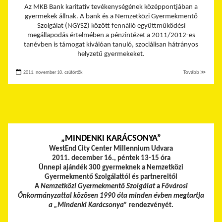
Az MKB Bank karitatív tevékenységének középpontjában a
gyermekek állnak. A bank és a Nemzetközi Gyermekmentő
Szolgálat (NGYSZ) között fennálló együttműködési
megállapodás értelmében a pénzintézet a 2011/2012-es
tanévben is támogat kiválóan tanuló, szociálisan hátrányos
helyzetű gyermekeket.
2011. november 10. csütörtök
Tovább ≫
„MINDENKI KARÁCSONYA”
WestEnd City Center Millennium Udvara
2011. december 16., péntek 13-15 óra
Ünnepi ajándék 300 gyermeknek a Nemzetközi
Gyermekmentő Szolgálattól és partnereitől
A
Nemzetközi Gyermekmentő Szolgálat
a
Fővárosi
Önkormányzattal közösen 1990 óta minden évben megtartja
a „Mindenki Karácsonya”
rendezvényét.