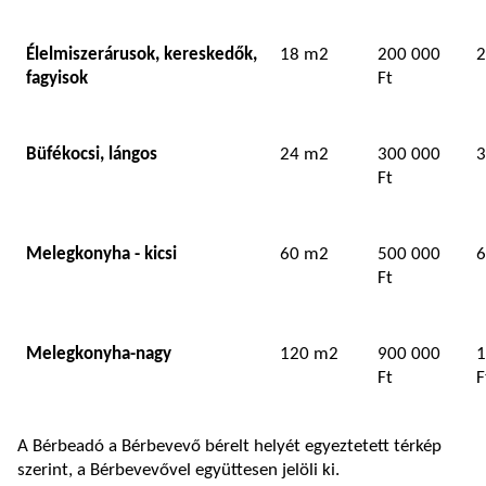
Élelmiszerárusok, kereskedők,
18 m2
200 000
2
fagyisok
Ft
Büfékocsi, lángos
24 m2
300 000
3
Ft
Melegkonyha - kicsi
60 m2
500 000
6
Ft
Melegkonyha-nagy
120 m2
900 000
1
Ft
F
A Bérbeadó a Bérbevevő bérelt helyét egyeztetett térkép
szerint, a Bérbevevővel együttesen jelöli ki.