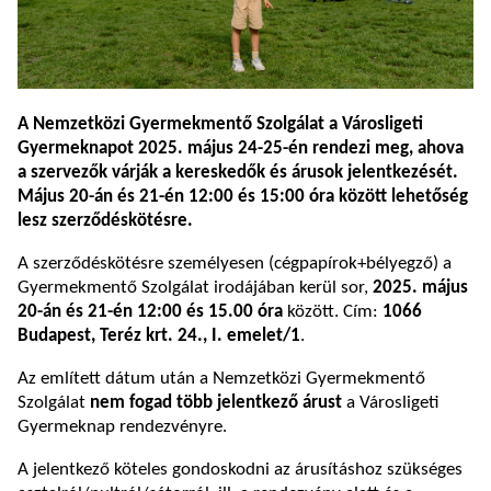
A Nemzetközi Gyermekmentő Szolgálat a Városligeti
Gyermeknapot 2025. május 24-25-én rendezi meg, ahova
a szervezők várják a kereskedők és árusok jelentkezését.
Május 20-án és 21-én 12:00 és 15:00 óra között lehetőség
lesz szerződéskötésre.
A szerződéskötésre személyesen (cégpapírok+bélyegző) a
Gyermekmentő Szolgálat irodájában kerül sor,
2025. május
20-án és 21-én 12:00 és 15.00 óra
között. Cím:
1066
Budapest, Teréz krt. 24., I. emelet/1
.
Az említett dátum után a Nemzetközi Gyermekmentő
Szolgálat
nem fogad több jelentkező árust
a Városligeti
Gyermeknap rendezvényre.
A jelentkező köteles gondoskodni az árusításhoz szükséges