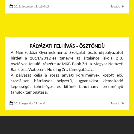
2011. december 15. csütörtök
Tovább ≫
PÁLYÁZATI FELHÍVÁS - ÖSZTÖNDÍJ
A Nemzetközi Gyermekmentő Szolgálat ösztöndíjpályázatot
hirdet a 2011/2012-es tanévre az általános iskola 2-3.
osztályos tanulói részére az MKB Bank Zrt, a Magyar Nemzeti
Bank és a Waberer's Holding Zrt. támogatásával.
A pályázat célja a rossz anyagi körülmények között élő,
szociálisan hátrányos helyzetű, ugyanakkor kiemelkedő
képességű, tehetséges és kitűnő tanulmányi eredményű
tanulók támogatása.
2011. augusztus 29. hétfő
Tovább ≫