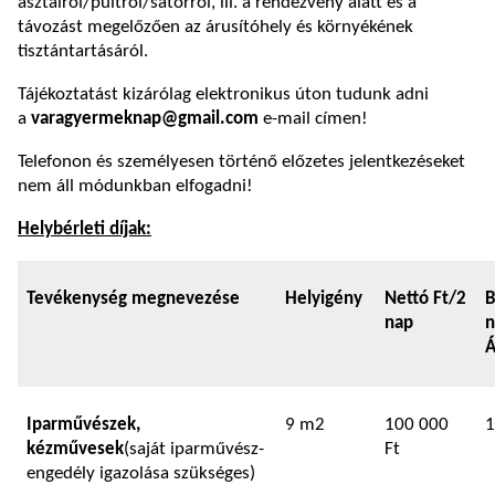
asztalról/pultról/sátorról, ill. a rendezvény alatt és a
távozást megelőzően az árusítóhely és környékének
tisztántartásáról.
Tájékoztatást kizárólag elektronikus úton tudunk adni
a
varagyermeknap@gmail.com
e-mail címen!
Telefonon és személyesen történő előzetes jelentkezéseket
nem áll módunkban elfogadni!
Helybérleti díjak:
Tevékenység megnevezése
Helyigény
Nettó Ft/2
B
nap
n
Á
Iparművészek,
9 m2
100 000
1
kézművesek
(saját iparművész-
Ft
engedély igazolása szükséges)