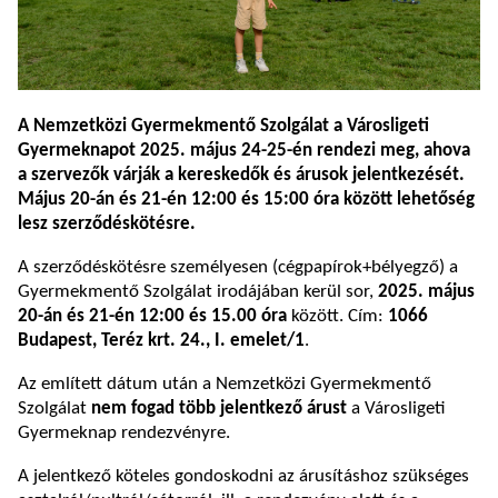
A Nemzetközi Gyermekmentő Szolgálat a Városligeti
Gyermeknapot 2025. május 24-25-én rendezi meg, ahova
a szervezők várják a kereskedők és árusok jelentkezését.
Május 20-án és 21-én 12:00 és 15:00 óra között lehetőség
lesz szerződéskötésre.
A szerződéskötésre személyesen (cégpapírok+bélyegző) a
Gyermekmentő Szolgálat irodájában kerül sor,
2025. május
20-án és 21-én 12:00 és 15.00 óra
között. Cím:
1066
Budapest, Teréz krt. 24., I. emelet/1
.
Az említett dátum után a Nemzetközi Gyermekmentő
Szolgálat
nem fogad több jelentkező árust
a Városligeti
Gyermeknap rendezvényre.
A jelentkező köteles gondoskodni az árusításhoz szükséges