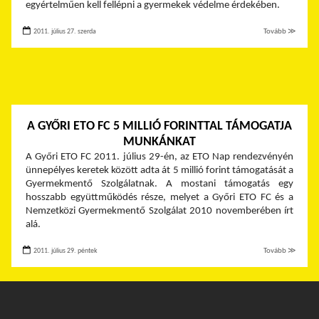
egyértelműen kell fellépni a gyermekek védelme érdekében.
2011. július 27. szerda
Tovább ≫
A GYŐRI ETO FC 5 MILLIÓ FORINTTAL TÁMOGATJA
MUNKÁNKAT
A Győri ETO FC 2011. július 29-én, az ETO Nap rendezvényén
ünnepélyes keretek között adta át 5 millió forint támogatását a
Gyermekmentő Szolgálatnak. A mostani támogatás egy
hosszabb együttműködés része, melyet a Győri ETO FC és a
Nemzetközi Gyermekmentő Szolgálat 2010 novemberében írt
alá.
2011. július 29. péntek
Tovább ≫