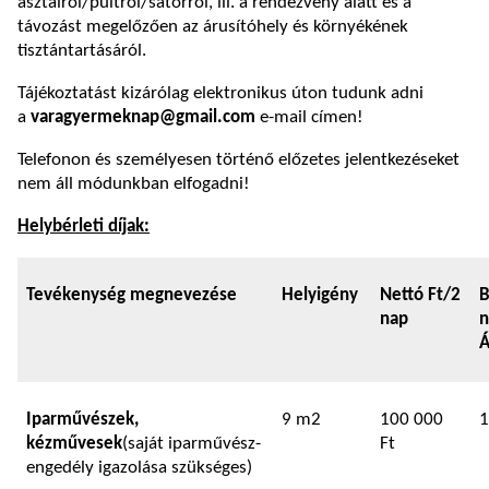
asztalról/pultról/sátorról, ill. a rendezvény alatt és a
távozást megelőzően az árusítóhely és környékének
tisztántartásáról.
Tájékoztatást kizárólag elektronikus úton tudunk adni
a
varagyermeknap@gmail.com
e-mail címen!
Telefonon és személyesen történő előzetes jelentkezéseket
nem áll módunkban elfogadni!
Helybérleti díjak:
Tevékenység megnevezése
Helyigény
Nettó Ft/2
B
nap
n
Á
Iparművészek,
9 m2
100 000
1
kézművesek
(saját iparművész-
Ft
engedély igazolása szükséges)