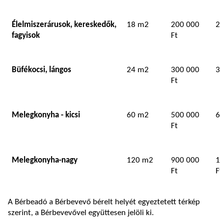
Élelmiszerárusok, kereskedők,
18 m2
200 000
2
fagyisok
Ft
Büfékocsi, lángos
24 m2
300 000
3
Ft
Melegkonyha - kicsi
60 m2
500 000
6
Ft
Melegkonyha-nagy
120 m2
900 000
1
Ft
F
A Bérbeadó a Bérbevevő bérelt helyét egyeztetett térkép
szerint, a Bérbevevővel együttesen jelöli ki.