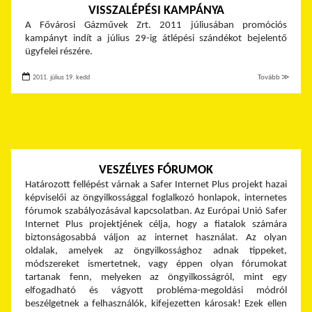
VISSZALÉPÉSI KAMPÁNYA
A Fővárosi Gázművek Zrt. 2011 júliusában promóciós
kampányt indít a július 29-ig átlépési szándékot bejelentő
ügyfelei részére.
2011. július 19. kedd
Tovább ≫
VESZÉLYES FÓRUMOK
Határozott fellépést várnak a Safer Internet Plus projekt hazai
képviselői az öngyilkossággal foglalkozó honlapok, internetes
fórumok szabályozásával kapcsolatban. Az Európai Unió Safer
Internet Plus projektjének célja, hogy a fiatalok számára
biztonságosabbá váljon az internet használat. Az olyan
oldalak, amelyek az öngyilkossághoz adnak tippeket,
módszereket ismertetnek, vagy éppen olyan fórumokat
tartanak fenn, melyeken az öngyilkosságról, mint egy
elfogadható és vágyott probléma-megoldási módról
beszélgetnek a felhasználók, kifejezetten károsak! Ezek ellen