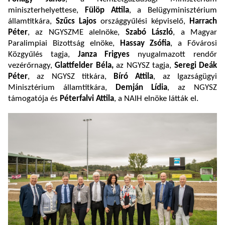
miniszterhelyettese,
Fülöp Attila
, a Belügyminisztérium
államtitkára,
Szűcs Lajos
országgyűlési képviselő,
Harrach
Péter
, az NGYSZME alelnöke,
Szabó László
, a Magyar
Paralimpiai Bizottság elnöke,
Hassay Zsófia
, a Fővárosi
Közgyűlés tagja,
Janza Frigyes
nyugalmazott rendőr
vezérőrnagy,
Glattfelder Béla,
az NGYSZ tagja,
Seregi Deák
Péter
, az NGYSZ titkára,
Bíró Attila
, az Igazságügyi
Minisztérium államtitkára,
Demján Lídia
, az NGYSZ
támogatója és
Péterfalvi Attila
, a NAIH elnöke látták el.