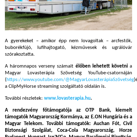
A gyerekeket – amikor épp nem lovagoltak – arcfestők,
buborékfújó, lufihajtogató, kézművesek és ugrálóvár
szórakoztatta.
A háromnapos verseny számait
élőben lehetett követni
a
Magyar Lovasterápia Szövetség YouTube-csatornáján
(
https://www.youtube.com/@MagyarLovasterápiaSzövetség
)
a ClipMyHorse streaming szolgáltató oldalán is.
További részletek:
www.lovasterapia.hu
.
A rendezvény főtámogatója az OTP Bank, kiemelt
támogatók Magyarország Kormánya, az E.ON Hungária és a
Magyar Telekom. További támogatók: Auchan Fót, Civil
Biztonsági Szolgálat, Coca-Cola Magyarország, Horze