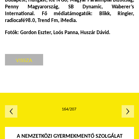
Budapest, Hungast, Ice’N’Go, Magyar Paralimpiai Bizottság,
Penny Magyarország, SB Dynamic, Waberer’s
International. Fő médiatámogatók: Blikk, Ringier,
radiocafé98.0, Trend Fm, iMedia.
Fotók: Gordon Eszter, Loós Panna, Huszár Dávid.
VISSZA
164/207
A NEMZETKÖZI GYERMEKMENTŐ SZOLGÁLAT