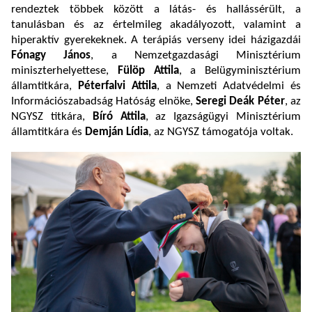
rendeztek többek között a látás- és hallássérült, a
tanulásban és az értelmileg akadályozott, valamint a
hiperaktív gyerekeknek. A terápiás verseny idei házigazdái
Fónagy János
, a Nemzetgazdasági Minisztérium
miniszterhelyettese,
Fülöp Attila
, a Belügyminisztérium
államtitkára,
Péterfalvi Attila
, a Nemzeti Adatvédelmi és
Információszabadság Hatóság elnöke,
Seregi Deák Péter
, az
NGYSZ titkára,
Bíró Attila
, az Igazságügyi Minisztérium
államtitkára és
Demján Lídia
, az NGYSZ támogatója voltak.