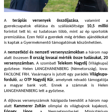
A
terápiás versenyek összdíjazása
, valamint a
gyerekcsapatok ellátása és szállásköltsége
10,5 millió
forintot tett ki; ez tudatosan több, mint az ép sportolók
premizálása. Ezen felül a gyerekek még értékes ajándékokat
is kaptak a Gyermekmentő támogatóinak köszönhetően.
A
nemzetközi és nemzeti versenyszámokban
a három nap
alatt összesen
8 ország
lovasai mérték össze tudásukat, 20
versenyszámban.
A szombati
Telekom Nagydíj
(Világkupa)
győztese: Helen LANGEHANENBERG (Németország), lova:
FACILONE FRH. Vasárnapra is jutott egy parádés
Világkupa-
forduló
, az
OTP
Nagydíj Kűr
, amelynek névadó támogatója
a magyar bank volt. Ennek a számnak is Helen
LANGEHANENBERG lett a győztese.
A díjlovas versenyszámok házigazda teendőit a három nap
alatt
Kammerer Zoltán
olimpiai és világbajnok kajakozó,
Fónagy János
, a Nemzetgazdasági Minisztérium