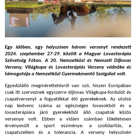
Egy időben, egy helyszínen három versenyt rendezett
2024. szeptember 27-29. között a Magyar Lovasterápia
Szövetség Fóton. A 20. Nemzetközi és Nemzeti Díjlovas
Verseny, Világkupa és Lovasterápiás Verseny védnöke és
támogatója a Nemzetközi Gyermekmentő Szolgálat volt.
Egyedülálló megmérettetésről van szó, hiszen Európában
csak itt szerveznek egyszerre díjlovas Világkupa-fordulót és
csapatversenyt a fogyatékkal élő gyerekeknek. Az utolsó
nap kedvenc száma az egészséges lovasokból és a
lovasterápiára járó gyerekekből álló csapatok közös
versenye volt. Ebben a vidám számban tökéletesen
érvényesült a sport eszménye: a szolidaritás, a
csapatszellem és a tolerancia. A verseny helyszínén