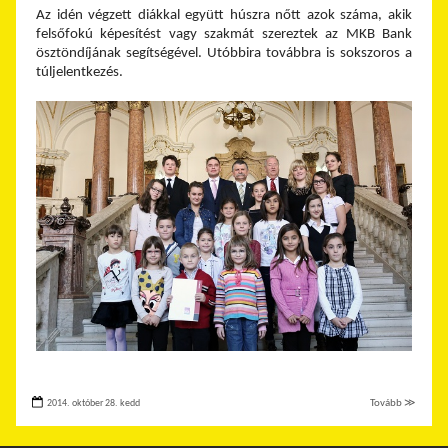
Az idén végzett diákkal együtt húszra nőtt azok száma, akik
felsőfokú képesítést vagy szakmát szereztek az MKB Bank
ösztöndíjának segítségével. Utóbbira továbbra is sokszoros a
túljelentkezés.
2014. október 28. kedd
Tovább ≫