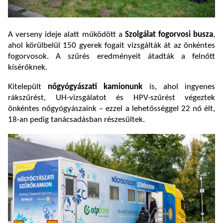
A verseny ideje alatt működött a
Szolgálat fogorvosi busza
,
ahol körülbelül 150 gyerek fogait vizsgálták át az önkéntes
fogorvosok. A szűrés eredményeit átadták a felnőtt
kísérőknek.
Kitelepült
nőgyógyászati kamionunk
is, ahol ingyenes
rákszűrést, UH-vizsgálatot és HPV-szűrést végeztek
önkéntes nőgyógyászaink – ezzel a lehetősséggel 22 nő élt,
18-an pedig tanácsadásban részesültek.